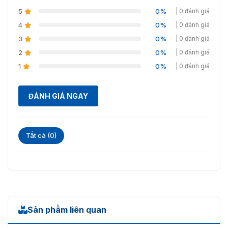
Thời gian chuyển
5
0%
| 0 đánh giá
sang trạng thái đi
3 giây
qua sau khi bật
4
0%
| 0 đánh giá
nguồn
3
0%
| 0 đánh giá
2
0%
| 0 đánh giá
Thời gian tự động
10 giây
reset sau sự cố
1
0%
| 0 đánh giá
Nhiệt độ hoạt động
-10℃ đến 50℃
ĐÁNH GIÁ NGAY
Độ ẩm tương đối
≤90%, không ngưng tụ
Tất cả (0)
Sản phẩm liên quan