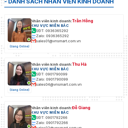
- DANH SÁCH NHÂN VIÊN KINH DOANH
Trần Hồng
Nhân viên kinh doanh:
KHU VỰC MIỀN BẮC
SĐT: 0936365292
Zalo: 0936365292
sales01@vnsmart.com.vn
(Đang Online)
Thu Hà
Nhân viên kinh doanh:
KHU VỰC MIỀN BẮC
SĐT: 0901790099
Zalo: 0901790099
sales04@vnsmart.com.vn
(Đang Online)
Đỗ Giang
Nhân viên kinh doanh:
KHU VỰC MIỀN BẮC
SĐT: 0901792266
Zalo: 0901792266
sales02@vnsmart.com.vn