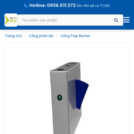
Hotline: 0936.611.372
(8h-18h kể cả T7,CN)
Trang chủ
›
Cổng phân làn
›
Cổng Flap Barrier