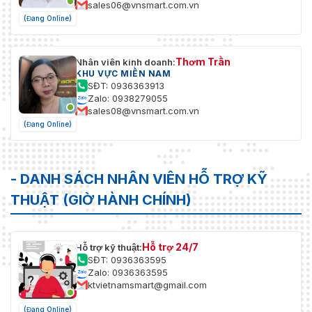
sales06@vnsmart.com.vn
(Đang Online)
Thơm Trần
Nhân viên kinh doanh:
KHU VỰC MIỀN NAM
SĐT: 0936363913
Zalo: 0938279055
sales08@vnsmart.com.vn
(Đang Online)
- DANH SÁCH NHÂN VIÊN HỖ TRỢ KỸ
THUẬT (GIỜ HÀNH CHÍNH)
Hỗ trợ 24/7
Hỗ trợ kỹ thuật:
SĐT: 0936363595
Zalo: 0936363595
ktvietnamsmart@gmail.com
(Đang Online)