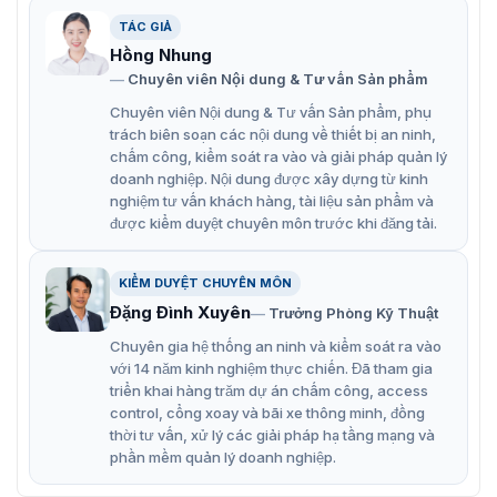
TÁC GIẢ
Đặc điểm nổi bật của flap barier
Hồng Nhung
SJSDZY-04
Chuyên viên Nội dung & Tư vấn Sản phẩm
Chuyên viên Nội dung & Tư vấn Sản phẩm, phụ
Với thiết kế hiện đại và tính năng ưu việt, SJSDZY-04
trách biên soạn các nội dung về thiết bị an ninh,
mang đến giải pháp an ninh hiệu quả và linh hoạt, phù
chấm công, kiểm soát ra vào và giải pháp quản lý
hợp với nhiều nhu cầu khác nhau như kiểm soát truy
doanh nghiệp. Nội dung được xây dựng từ kinh
cập, điểm danh thời gian và thu phí.
nghiệm tư vấn khách hàng, tài liệu sản phẩm và
Động cơ DC 24V chổi than.
được kiểm duyệt chuyên môn trước khi đăng tải.
Chiều dài cánh tay 285mm.
KIỂM DUYỆT CHUYÊN MÔN
Chiều rộng làn tối đa 600mm.
Đặng Đình Xuyên
Trưởng Phòng Kỹ Thuật
Hoạt động theo một chiều hoặc hai chiều.
Chuyên gia hệ thống an ninh và kiểm soát ra vào
Tính năng kiểm tra tự động và báo động khi gặp sự
với 14 năm kinh nghiệm thực chiến. Đã tham gia
triển khai hàng trăm dự án chấm công, access
cố.
control, cổng xoay và bãi xe thông minh, đồng
Trang bị cơ cấu cơ khí và cảm biến chống kẹp tự
thời tư vấn, xử lý các giải pháp hạ tầng mạng và
phần mềm quản lý doanh nghiệp.
động.
Tự động reset sau 5 giây mở cổng.