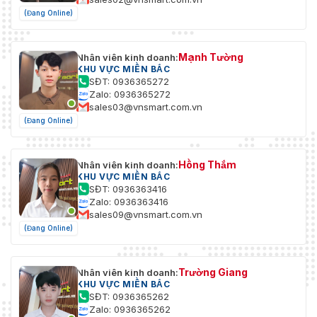
(Đang Online)
Mạnh Tường
Nhân viên kinh doanh:
KHU VỰC MIỀN BẮC
SĐT: 0936365272
Zalo: 0936365272
sales03@vnsmart.com.vn
(Đang Online)
Hồng Thắm
Nhân viên kinh doanh:
KHU VỰC MIỀN BẮC
SĐT: 0936363416
Zalo: 0936363416
sales09@vnsmart.com.vn
(Đang Online)
Trường Giang
Nhân viên kinh doanh:
KHU VỰC MIỀN BẮC
SĐT: 0936365262
Zalo: 0936365262