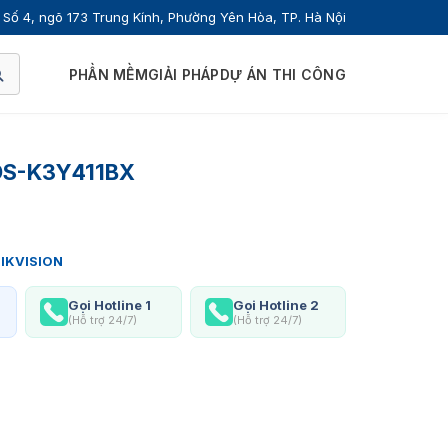
Số 4, ngõ 173 Trung Kính, Phường Yên Hòa, TP. Hà Nội
PHẦN MỀM
GIẢI PHÁP
DỰ ÁN THI CÔNG
 DS-K3Y411BX
IKVISION
Gọi Hotline 1
Gọi Hotline 2
(Hỗ trợ 24/7)
(Hỗ trợ 24/7)