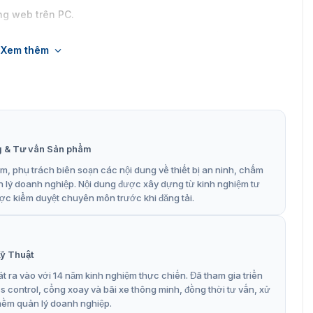
ng web trên PC.
rời, dù là danh lam thắng cảnh, phòng tập thể dục hay bến
Xem thêm
g & Tư vấn Sản phẩm
, phụ trách biên soạn các nội dung về thiết bị an ninh, chấm
n lý doanh nghiệp. Nội dung được xây dựng từ kinh nghiệm tư
ợc kiểm duyệt chuyên môn trước khi đăng tải.
ỹ Thuật
t ra vào với 14 năm kinh nghiệm thực chiến. Đã tham gia triển
control, cổng xoay và bãi xe thông minh, đồng thời tư vấn, xử
mềm quản lý doanh nghiệp.