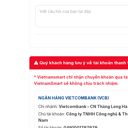
Quý khách hàng lưu ý về tài khoản thanh 
* Vietnamsmart chỉ nhận chuyển khoản qua tà
VietnamSmart sẽ không chịu trách nhiệm.
NGÂN HÀNG VIETCOMBANK (VCB)
Chi nhánh:
Vietcombank – CN Thăng Long Hà
Chủ tài khoản:
Công ty TNHH Công nghệ & Thô
Nam
Số tài khoản:
0491001797979