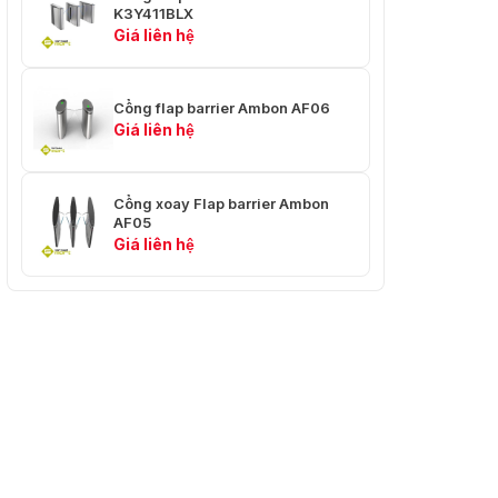
K3Y411BLX
mm × 1090 mm (52,76" ×
Giá liên hệ
16,34" × 161,02")
Sử dụng bốn vít mở rộng
Cài đặt
M12
Cổng flap barrier Ambon AF06
Giá liên hệ
Trọng lượng tịnh: Trái:
45,59 kg (99,21 lb) Giữa:
55,79 kg (123,00 lb) Phải:
Cổng xoay Flap barrier Ambon
48,33 kg (106,55 lb) Tổng
Cân nặng
AF05
trọng lượng: Trái: 82,72
Giá liên hệ
kg (182,37 lb) Giữa: 93,10
kg (205,25 lb) Phải: 85,64
kg (188,80 lb)
Phương pháp
100 đến 240 VAC, 50 đến
cung cấp điện
60 Hz