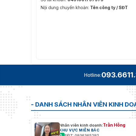
Nội dung chuyển khoản:
Tên công ty / SĐT
093.6611
Hotline:
- DANH SÁCH NHÂN VIÊN KINH D
Trần Hồng
Nhân viên kinh doanh:
KHU VỰC MIỀN BẮC
SĐT: 0936365292