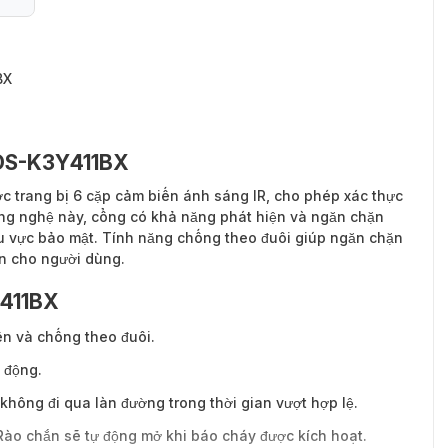
BX
n DS-K3Y411BX
c trang bị 6 cặp cảm biến ánh sáng IR, cho phép xác thực
ng nghệ này, cổng có khả năng phát hiện và ngăn chặn
 vực bảo mật. Tính năng chống theo đuôi giúp ngăn chặn
n cho người dùng.
Y411BX
ền và chống theo đuôi.
 động.
hông đi qua làn đường trong thời gian vượt hợp lệ.
Rào chắn sẽ tự động mở khi báo cháy được kích hoạt.