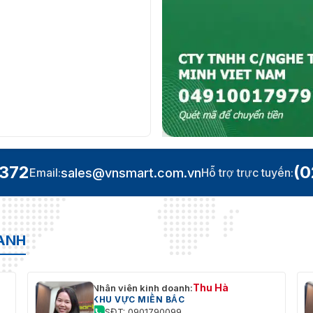
.372
(0
sales@vnsmart.com.vn
Email:
Hỗ trợ trực tuyến:
OANH
Thu Hà
Nhân viên kinh doanh:
KHU VỰC MIỀN BẮC
SĐT: 0901790099