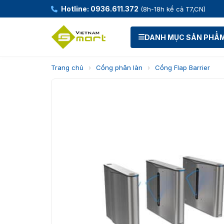
Hotline: 0936.611.372
(8h-18h kể cả T7,CN)
DANH MỤC SẢN PHẨ
Trang chủ
›
Cổng phân làn
›
Cổng Flap Barrier