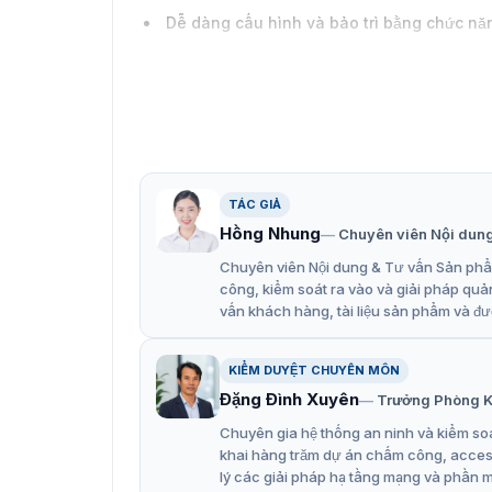
Dễ dàng cấu hình và bảo trì bằng chức nă
Áp dụng cho cả cảnh trong nhà và ngoài t
xe buýt.
TÁC GIẢ
Hồng Nhung
Chuyên viên Nội dun
Chuyên viên Nội dung & Tư vấn Sản phẩm
công, kiểm soát ra vào và giải pháp quả
vấn khách hàng, tài liệu sản phẩm và đư
KIỂM DUYỆT CHUYÊN MÔN
Đặng Đình Xuyên
Trưởng Phòng K
Chuyên gia hệ thống an ninh và kiểm soá
khai hàng trăm dự án chấm công, access 
lý các giải pháp hạ tầng mạng và phần 