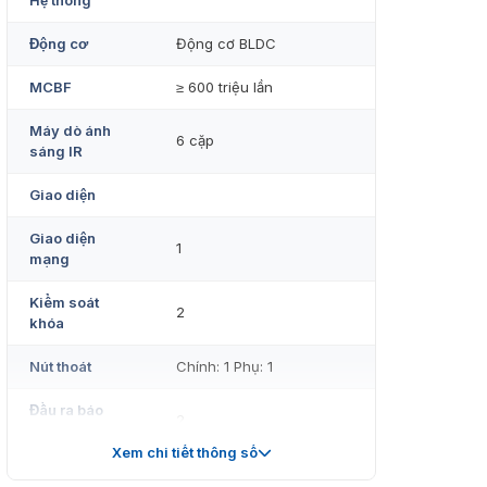
Hệ thống
Động cơ
Động cơ BLDC
MCBF
≥ 600 triệu lần
Máy dò ánh
6 cặp
sáng IR
Giao diện
Giao diện
1
mạng
Kiểm soát
2
khóa
Nút thoát
Chính: 1 Phụ: 1
Đầu ra báo
2
động
Xem chi tiết thông số
RS-485
Chính: 2 Phụ: 2