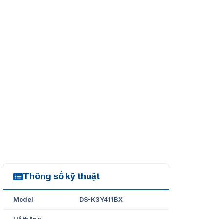
Thông số kỹ thuật
DS-K3Y411BX
Model
DS-K3Y411BX