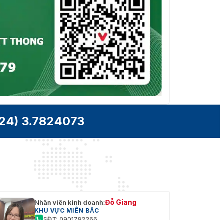
24) 3.7824073
Đỗ Giang
Nhân viên kinh doanh:
KHU VỰC MIỀN BẮC
SĐT: 0901792266