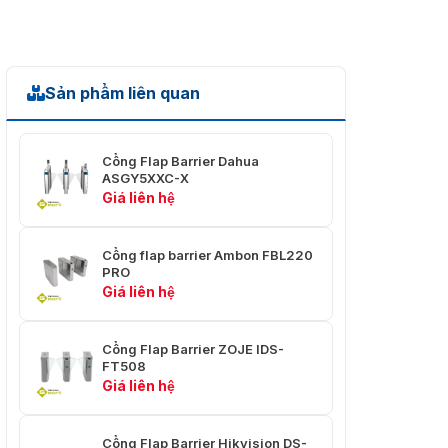
550mm
đường
Vật liệu rào
PMMA
cản
Sản phẩm liên quan
Thép không gỉ SUS304
Vật liệu bệ đỡ
1.2mm
Cổng Flap Barrier Dahua
Tiêu thụ điện
Chế độ chờ: 40 W Hoạt
ASGY5XXC-X
năng
động: 80 W Đỉnh: 130 W
Giá liên hệ
Nhiệt độ làm
-20 °C đến 70 °C (-4 °F
việc
đến 158 °F)
Cổng flap barrier Ambon FBL220
PRO
Độ ẩm làm
10% đến 95% (Không
Giá liên hệ
việc
ngưng tụ)
Mức độ bảo vệ
IPX4
Cổng Flap Barrier ZOJE IDS-
FT508
Giá liên hệ
Không có gói: 1206 mm ×
315,2 mm × 990 mm
(47,48" × 12,41" × 38,98")
Kích thước
Cổng Flap Barrier Hikvision DS-
Có gói: 1340 mm × 415