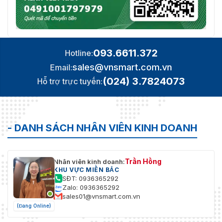
093.6611.372
Hotline:
sales@vnsmart.com.vn
Email:
(024) 3.7824073
Hỗ trợ trực tuyến:
- DANH SÁCH NHÂN VIÊN KINH DOANH
Trần Hồng
Nhân viên kinh doanh:
KHU VỰC MIỀN BẮC
SĐT: 0936365292
Zalo: 0936365292
sales01@vnsmart.com.vn
(Đang Online)