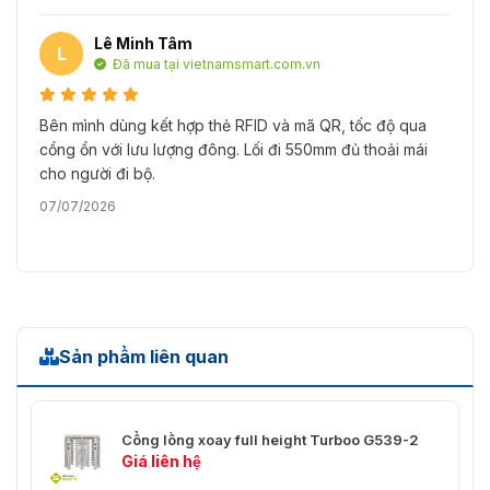
Công suất định
40W
Lê Minh Tâm
mức
L
Đã mua tại vietnamsmart.com.vn
Mức độ tiếng ồn
Dưới 60 dB
Bên mình dùng kết hợp thẻ RFID và mã QR, tốc độ qua
MCBF
1 triệu
cổng ổn với lưu lượng đông. Lối đi 550mm đủ thoải mái
cho người đi bộ.
Trọng lượng tịnh: 290kg; Trọng
Cân nặng
lượng cả bao bì: 330kg
07/07/2026
Kích thước
1470*1537*2182mm
(L*W*H)
Kích thước bao bì
1200*2100*1200mm
(L*W*H)
Sản phẩm liên quan
Nhiệt độ hoạt động
-28°C đến 60°C
Độ ẩm tương đối từ 0% đến 95%
Độ ẩm hoạt động
Cổng lồng xoay full height Turboo G539-2
(không ngưng tụ)
Giá liên hệ
Tuân thủ các tiêu chuẩn an toàn