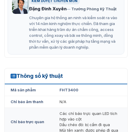
Rotor 4 cánh vận hành ổn định giúp lưu thông trật tự
KIỂM DUYỆT CHUYÊN MÔN
– giảm ùn tắc, phù hợp với lưu lượng người qua lại
Đặng Đình Xuyên
Trưởng Phòng Kỹ Thuật
lớn.
Chuyên gia hệ thống an ninh và kiểm soát ra vào
với 14 năm kinh nghiệm thực chiến. Đã tham gia
Tích hợp nhiều phương thức xác thực: thẻ RFID, vân
triển khai hàng trăm dự án chấm công, access
tay, nhận diện khuôn mặt, mã QR và bộ điều khiển.
control, cổng xoay và bãi xe thông minh, đồng
thời tư vấn, xử lý các giải pháp hạ tầng mạng và
Chống bám đuôi (Anti-Tailgating), giúp ngăn chặn
phần mềm quản lý doanh nghiệp.
người không được phép đi theo sát người phía trước
để vượt qua cổng.
Thiết bị sử dụng hệ thống đèn LED: Màu xanh báo
hiệu được phép đi qua. Màu đỏ báo hiệu từ chối hoặc
Thông số kỹ thuật
FHT3400
cổng đang khóa.
Mã sản phẩm
FHT3400
Người dùng dễ dàng nhận biết trạng thái hoạt động
của cổng, giúp giảm thời gian chờ
Chỉ báo âm thanh
N/A
Toàn bộ thân cổng được chế tạo từ thép không gỉ
Các chỉ báo trực quan LED tích
SUS304, chống ăn mòn và chịu va đập tốt.
hợp vào cột
Chỉ báo trực quan
Dấu chéo đỏ: bị cấm đi qua
Hoạt động hai chiều linh hoạt
Mũi tên xanh: được phép đi qua