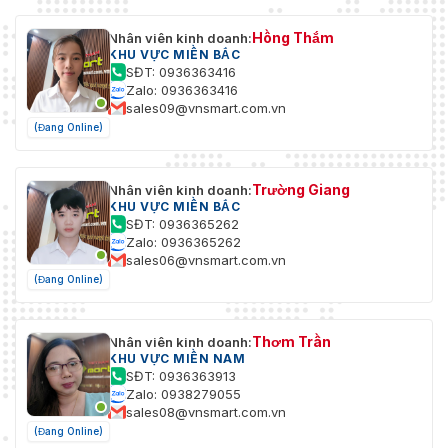
Hồng Thắm
Nhân viên kinh doanh:
KHU VỰC MIỀN BẮC
SĐT: 0936363416
Zalo: 0936363416
sales09@vnsmart.com.vn
(Đang Online)
Trường Giang
Nhân viên kinh doanh:
KHU VỰC MIỀN BẮC
SĐT: 0936365262
Zalo: 0936365262
sales06@vnsmart.com.vn
(Đang Online)
Thơm Trần
Nhân viên kinh doanh:
KHU VỰC MIỀN NAM
SĐT: 0936363913
Zalo: 0938279055
sales08@vnsmart.com.vn
(Đang Online)