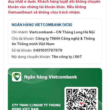
duy nhất ở dưới. Khách hàng tuyệt đối không chuyển
khoản vào những tài khoản khác. Nếu không
VietnamSmart sẽ không chịu trách nhiệm.
NGÂN HÀNG VIETCOMBANK (VCB)
Chi nhánh:
Vietcombank – CN Thăng Long Hà Nội
Chủ tài khoản:
Công ty TNHH Công nghệ & Thông
tin Thông minh Việt Nam
Số tài khoản:
0491001797979
Nội dung chuyển khoản:
Tên công ty / SĐT