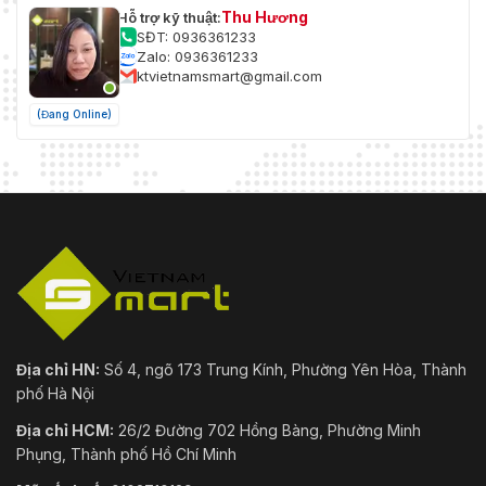
Thu Hương
Hỗ trợ kỹ thuật:
SĐT: 0936361233
Zalo: 0936361233
ktvietnamsmart@gmail.com
(Đang Online)
Địa chỉ HN:
Số 4, ngõ 173 Trung Kính, Phường Yên Hòa, Thành
phố Hà Nội
Địa chỉ HCM:
26/2 Đường 702 Hồng Bàng, Phường Minh
Phụng, Thành phố Hồ Chí Minh