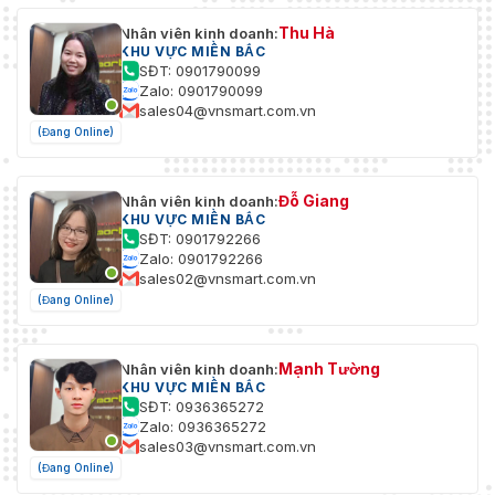
Thu Hà
Nhân viên kinh doanh:
KHU VỰC MIỀN BẮC
SĐT: 0901790099
Zalo: 0901790099
sales04@vnsmart.com.vn
(Đang Online)
Đỗ Giang
Nhân viên kinh doanh:
KHU VỰC MIỀN BẮC
SĐT: 0901792266
Zalo: 0901792266
sales02@vnsmart.com.vn
(Đang Online)
Mạnh Tường
Nhân viên kinh doanh:
KHU VỰC MIỀN BẮC
SĐT: 0936365272
Zalo: 0936365272
sales03@vnsmart.com.vn
(Đang Online)