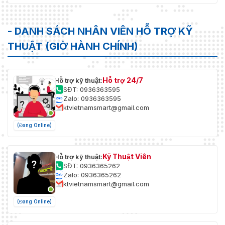
- DANH SÁCH NHÂN VIÊN HỖ TRỢ KỸ
THUẬT (GIỜ HÀNH CHÍNH)
Hỗ trợ 24/7
Hỗ trợ kỹ thuật:
SĐT: 0936363595
Zalo: 0936363595
ktvietnamsmart@gmail.com
(Đang Online)
Kỹ Thuật Viên
Hỗ trợ kỹ thuật:
SĐT: 0936365262
Zalo: 0936365262
ktvietnamsmart@gmail.com
(Đang Online)