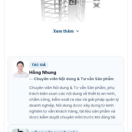
Xem thêm
Cổng lồng xoay Full Height ZKTeco FHT3400 kiểm soát ra vào
an ninh tối ưu
Đặc điểm nổi bật của cổng lồng xoay
TÁC GIẢ
ZKTeco FHT3400
Hồng Nhung
Chuyên viên Nội dung & Tư vấn Sản phẩm
Hoạt động trong nhà và ngoài trời
Chuyên viên Nội dung & Tư vấn Sản phẩm, phụ
Chiều rộng lối đi 550 mm mang lại sự thoải mái khi di
trách biên soạn các nội dung về thiết bị an ninh,
chuyển
chấm công, kiểm soát ra vào và giải pháp quản lý
doanh nghiệp. Nội dung được xây dựng từ kinh
Thiết kế Full Height tăng cường an ninh hạn chế tối
nghiệm tư vấn khách hàng, tài liệu sản phẩm và
đa các hành vi: leo qua cổng, đi theo người phía
được kiểm duyệt chuyên môn trước khi đăng tải.
trước.