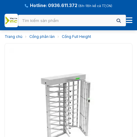
Hotline: 0936.611.372
(8h-18h kể cả T7,CN)
Trang chủ
›
Cổng phân làn
›
Cổng Full Height