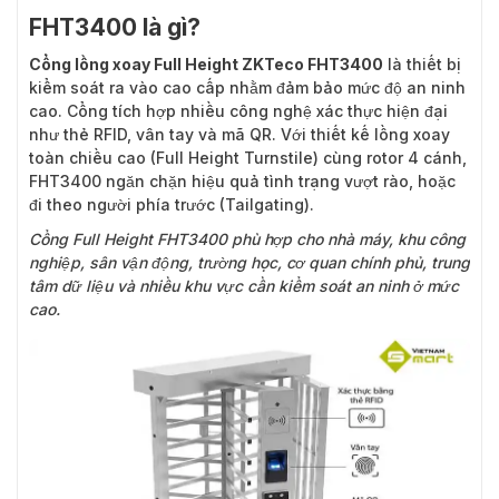
FHT3400 là gì?
Đặc điểm nổi bật của cổng lồng xoay ZKTeco
FHT3400
Cổng lồng xoay Full Height ZKTeco FHT3400
là thiết bị
kiểm soát ra vào cao cấp nhằm đảm bảo mức độ an ninh
cao. Cổng tích hợp nhiều công nghệ xác thực hiện đại
như thẻ RFID, vân tay và mã QR. Với thiết kế lồng xoay
toàn chiều cao (Full Height Turnstile) cùng rotor 4 cánh,
FHT3400 ngăn chặn hiệu quả tình trạng vượt rào, hoặc
đi theo người phía trước (Tailgating).
Cổng Full Height FHT3400 phù hợp cho nhà máy, khu công
nghiệp, sân vận động, trường học, cơ quan chính phủ, trung
tâm dữ liệu và nhiều khu vực cần kiểm soát an ninh ở mức
cao.