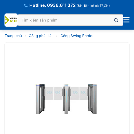
Hotline: 0936.611.372
(8h-18h kể cả T7,CN)
Trang chủ
›
Cổng phân làn
›
Cổng Swing Barrier