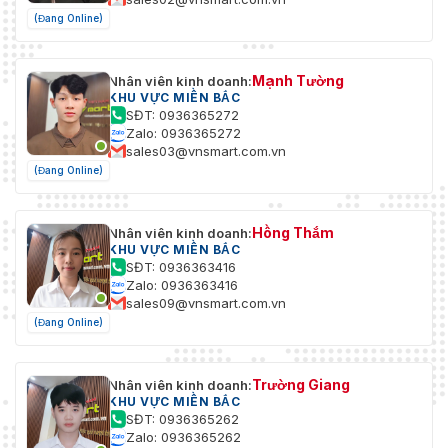
(Đang Online)
Mạnh Tường
Nhân viên kinh doanh:
KHU VỰC MIỀN BẮC
SĐT: 0936365272
Zalo: 0936365272
sales03@vnsmart.com.vn
(Đang Online)
Hồng Thắm
Nhân viên kinh doanh:
KHU VỰC MIỀN BẮC
SĐT: 0936363416
Zalo: 0936363416
sales09@vnsmart.com.vn
(Đang Online)
Trường Giang
Nhân viên kinh doanh:
KHU VỰC MIỀN BẮC
SĐT: 0936365262
Zalo: 0936365262