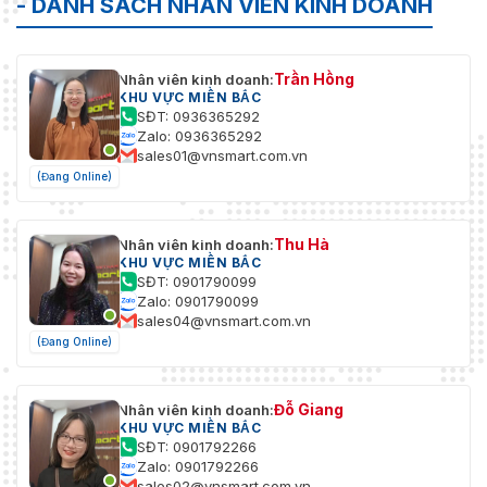
- DANH SÁCH NHÂN VIÊN KINH DOANH
Trần Hồng
Nhân viên kinh doanh:
KHU VỰC MIỀN BẮC
SĐT: 0936365292
Zalo: 0936365292
sales01@vnsmart.com.vn
(Đang Online)
Thu Hà
Nhân viên kinh doanh:
KHU VỰC MIỀN BẮC
SĐT: 0901790099
Zalo: 0901790099
sales04@vnsmart.com.vn
(Đang Online)
Đỗ Giang
Nhân viên kinh doanh:
KHU VỰC MIỀN BẮC
SĐT: 0901792266
Zalo: 0901792266
sales02@vnsmart.com.vn