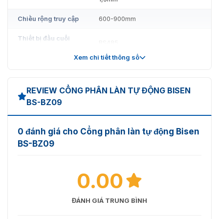
Chiều rộng truy cập
600-900mm
Thiết bị đầu cuối
RS485
giao tiếp
Xem chi tiết thông số
Tín hiệu thụ động (Tiếp điểm khô
Tín hiệu mở:
của Rơ le)
REVIEW CỔNG PHÂN LÀN TỰ ĐỘNG BISEN
Môi trường làm
Trong nhà
BS-BZ09
việc
Cặp cảm biến
6
0 đánh giá cho Cổng phân làn tự động Bisen
BS-BZ09
0.00
ĐÁNH GIÁ TRUNG BÌNH