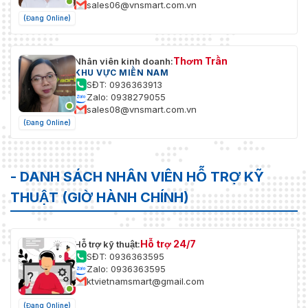
sales06@vnsmart.com.vn
(Đang Online)
Thơm Trần
Nhân viên kinh doanh:
KHU VỰC MIỀN NAM
SĐT: 0936363913
Zalo: 0938279055
sales08@vnsmart.com.vn
(Đang Online)
- DANH SÁCH NHÂN VIÊN HỖ TRỢ KỸ
THUẬT (GIỜ HÀNH CHÍNH)
Hỗ trợ 24/7
Hỗ trợ kỹ thuật:
SĐT: 0936363595
Zalo: 0936363595
ktvietnamsmart@gmail.com
(Đang Online)