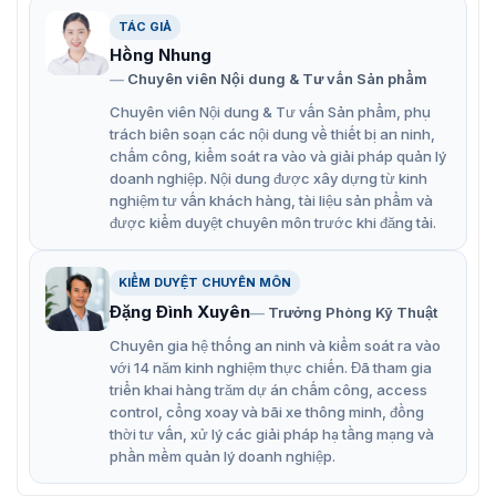
Xem ngay 6 tính năng công nghệ hiện đại được nhà sãn
TÁC GIẢ
xuất Bisen tích hợp vào sản phẩm BS-BZ09:
Hồng Nhung
Công nghệ cảm biến thông minh
: tự động phát hiện
Chuyên viên Nội dung & Tư vấn Sản phẩm
người và mở cửa, giúp quản lý lưu lượng hiệu quả.
Chuyên viên Nội dung & Tư vấn Sản phẩm, phụ
trách biên soạn các nội dung về thiết bị an ninh,
Vận hành nhanh chóng và hiệu quả
: Tốc độ đóng/mở
chấm công, kiểm soát ra vào và giải pháp quản lý
nhanh chóng, xử lý được lưu lượng người lớn.
doanh nghiệp. Nội dung được xây dựng từ kinh
nghiệm tư vấn khách hàng, tài liệu sản phẩm và
Tính năng an toàn vượt trội
: Hệ thống cảm biến an
được kiểm duyệt chuyên môn trước khi đăng tải.
toàn phát hiện vật cản và tự động dừng.
Khả năng tích hợp với các hệ thống kiểm soát
an
KIỂM DUYỆT CHUYÊN MÔN
ninh khác như RFID, sinh trắc học và Bluetooth.
Đặng Đình Xuyên
Trưởng Phòng Kỹ Thuật
Thiết kế bền bỉ và chắc chắn
: Chế tạo từ vật liệu cao
Chuyên gia hệ thống an ninh và kiểm soát ra vào
cấp như nhôm chịu lực và thép không gỉ.
với 14 năm kinh nghiệm thực chiến. Đã tham gia
triển khai hàng trăm dự án chấm công, access
Thiết kế hiện đại
: Kiểu dáng trang nhã, phù hợp với
control, cổng xoay và bãi xe thông minh, đồng
nhiều không gian kiến trúc khác nhau.
thời tư vấn, xử lý các giải pháp hạ tầng mạng và
phần mềm quản lý doanh nghiệp.
Vietnamsmart
là đơn vị phân phối chính thức cổng
phân làn Bisen BS-BZ09 tại Việt Nam. Chúng tôi cam kết