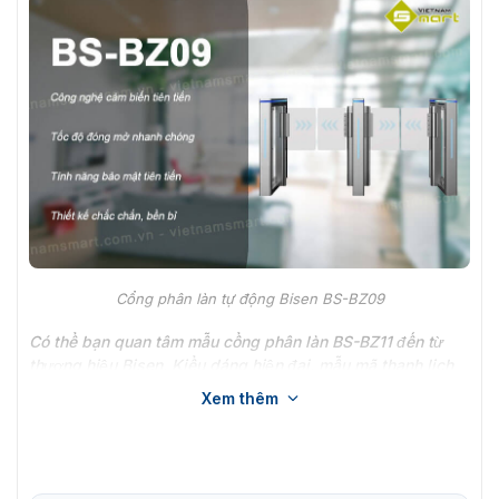
Cổng phân làn tự động Bisen BS-BZ09
Có thể bạn quan tâm mẫu
cổng phân làn BS-BZ11
đến từ
thương hiệu Bisen. Kiểu dáng hiện đại, mẫu mã thanh lịch
hoạt động ổn định 24/24.
Xem thêm
6 Đặc điểm nổi bật cổng phân làn Bisen
BS-BZ09