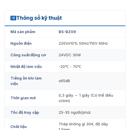
mang đến cho khách hàng những sản phẩm
swing
barrier
chất lượng cao và mức giá tốt nhất. Cùng dịch vụ
tư vấn, lắp đặt và bảo trì chuyên nghiệp. Hãy nhanh tay
Thông số kỹ thuật
BS-BZ09
liên hệ để trở thành một trong những khách hàng sở hữu
cổng phân làn thông minh, hiện đại nhất!
Mã sản phẩm
BS-BZ09
Nguồn điện
220V±10% 50Hz/110V 60Hz
Công suất động cơ
24VDC 30W
Nhiệt độ làm việc
-20℃ - 70℃
Tiếng ồn khi làm
≤65dB
việc
0,3 giây ～ 1 giây (Có thể điều
Thời gian mở
chỉnh)
Tốc độ truy cập
25-35 người/phút
Thép không gỉ 304, độ dày
Chất liệu
1,5mm