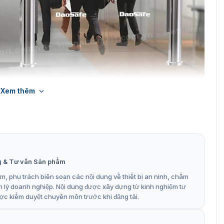
Xem thêm
 Barrier Daosafe DS8000
ộng tới 900mm để tạo lối đi rộng rãi, xe lăn và người đi bộ
ai cánh cửa hoạt động cùng nhau có thể cung cấp chiều
người cùng đi qua mà không cần phải chờ đợi.
g & Tư vấn Sản phẩm
, phụ trách biên soạn các nội dung về thiết bị an ninh, chấm
n lý doanh nghiệp. Nội dung được xây dựng từ kinh nghiệm tư
ợc kiểm duyệt chuyên môn trước khi đăng tải.