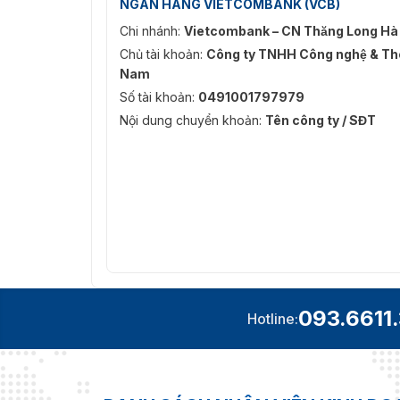
NGÂN HÀNG VIETCOMBANK (VCB)
Cổng Swing Barrier Da
Chi nhánh:
Vietcombank – CN Thăng Long Hà
Vietnamsmart
tự hào là đơn vị cung cấp sw
Chủ tài khoản:
Công ty TNHH Công nghệ & Thô
chất lượng với mức giá cạnh tranh nhất, cùng
Nam
tôi qua số điện thoại 093.6611.372 để nhận đượ
Số tài khoản:
0491001797979
Nội dung chuyển khoản:
Tên công ty / SĐT
093.6611
Hotline: