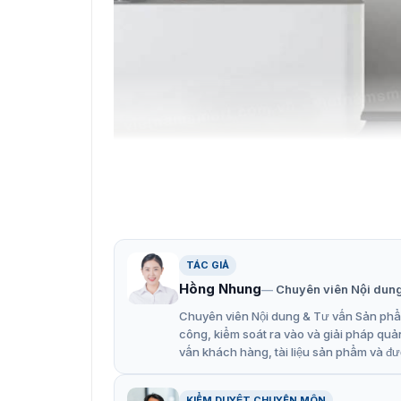
Cổng Swing
Chiểu rộng lối đi được mở rộng
Cửa đơn Daosafe DS8000 có thể được thiết kế r
TÁC GIẢ
mang theo hành lý lớn cũng có thể đi qua. H
rộng lối đi tối đa là 1800mm, cho phép nhiều 
Hồng Nhung
Chuyên viên Nội dun
Chuyên viên Nội dung & Tư vấn Sản phẩm
công, kiểm soát ra vào và giải pháp quả
vấn khách hàng, tài liệu sản phẩm và đư
KIỂM DUYỆT CHUYÊN MÔN