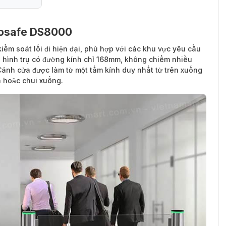
8000
aosafe DS8000
kiểm soát lối đi hiện đại, phù hợp với các khu vực yêu cầu
kế hình trụ có đường kính chỉ 168mm, không chiếm nhiều
Cánh cửa được làm từ một tấm kính duy nhất từ ​​trên xuống
a hoặc chui xuống.