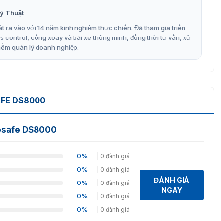
ỹ Thuật
t ra vào với 14 năm kinh nghiệm thực chiến. Đã tham gia triển
control, cổng xoay và bãi xe thông minh, đồng thời tư vấn, xử
mềm quản lý doanh nghiệp.
AFE DS8000
aosafe DS8000
0%
| 0 đánh giá
0%
| 0 đánh giá
 Barrier Daosafe DS8000
ĐÁNH GIÁ
0%
| 0 đánh giá
NGAY
0%
| 0 đánh giá
ay Daosafe DS8000
0%
| 0 đánh giá
rrier
chất lượng cao, thích hợp cho nhiều mục đích sử