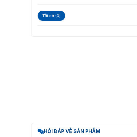
dụng khác nhau. Đặc biệt nhấn mạnh vào sự an
nhiều điểm sau:
Tất cả (0)
Khung cổng được làm từ thép không gỉ 304,
Chiều rộng lối đi: 600-900mm phù hợp cho 
Hướng di chuyển: Một chiều / Hai chiều.
Hệ thống hoạt động ổn định, tuổi thọ cao, 
Cảm biến hồng ngoại bảo vệ người đi bộ kh
Tính năng chống vượt rào, cổng chỉ mở khi
Tự động thiết lập lại nếu người dùng không
Khi mất điện, cổng sẽ tự động mở để đảm 
Ứng dụng thực tế của cổng an 
Với thiết kế chắc chắn và khả năng ứng dụng 
văn phòng, bệnh viện, trường học và trung t
soát truy cập nghiêm ngặt và có lưu lượng lớn
HỎI ĐÁP VỀ SẢN PHẨM