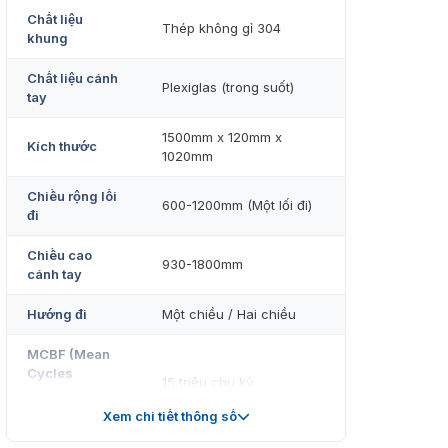
Chất liệu
Thép không gỉ 304
khung
Chất liệu cánh
Plexiglas (trong suốt)
tay
1500mm x 120mm x
Kích thước
1020mm
Chiều rộng lối
600-1200mm (Một lối đi)
đi
Chiều cao
930-1800mm
cánh tay
Hướng đi
Một chiều / Hai chiều
MCBF (Mean
Cycles
15 triệu chu kỳ
Between
Failures)
Xem chi tiết thông số