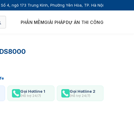
Số 4, ngõ 173 Trung Kính, Phường Yên Hòa, TP. Hà Nội
PHẦN MỀM
GIẢI PHÁP
DỰ ÁN THI CÔNG
e DS8000
fe
Gọi Hotline 1
Gọi Hotline 2
(Hỗ trợ 24/7)
(Hỗ trợ 24/7)