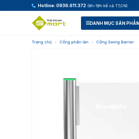
Hotline: 0936.611.372
(8h-18h kể cả T7,CN)
DANH MỤC SẢN PHẨ
Trang chủ
›
Cổng phân làn
›
Cổng Swing Barrier