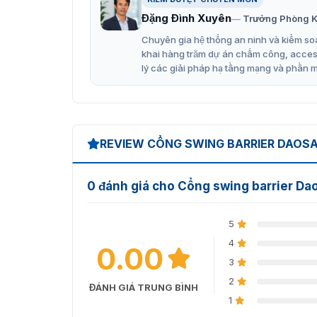
Đặng Đình Xuyên
Trưởng Phòng K
Chuyên gia hệ thống an ninh và kiểm soá
khai hàng trăm dự án chấm công, access 
lý các giải pháp hạ tầng mạng và phần 
REVIEW CỔNG SWING BARRIER DAOS
0 đánh giá cho Cổng swing barrier D
5
4
0.00
Cổng Swing
3
2
Đặc điểm nổi bật của cổng xo
ĐÁNH GIÁ TRUNG BÌNH
1
Daosafe DS8000 là một
cổng tự động swing ba