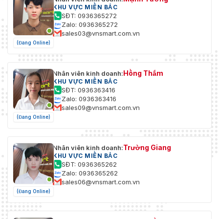
KHU VỰC MIỀN BẮC
SĐT: 0936365272
Zalo: 0936365272
sales03@vnsmart.com.vn
(Đang Online)
Hồng Thắm
Nhân viên kinh doanh:
KHU VỰC MIỀN BẮC
SĐT: 0936363416
Zalo: 0936363416
sales09@vnsmart.com.vn
(Đang Online)
Trường Giang
Nhân viên kinh doanh:
KHU VỰC MIỀN BẮC
SĐT: 0936365262
Zalo: 0936365262
sales06@vnsmart.com.vn
(Đang Online)