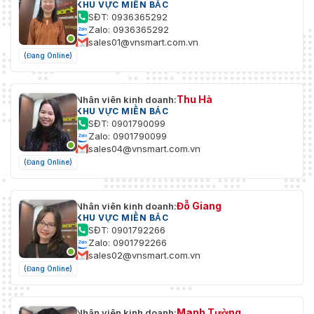
KHU VỰC MIỀN BẮC
SĐT: 0936365292
Zalo: 0936365292
sales01@vnsmart.com.vn
(Đang Online)
Thu Hà
Nhân viên kinh doanh:
KHU VỰC MIỀN BẮC
SĐT: 0901790099
Zalo: 0901790099
sales04@vnsmart.com.vn
(Đang Online)
Đỗ Giang
Nhân viên kinh doanh:
KHU VỰC MIỀN BẮC
SĐT: 0901792266
Zalo: 0901792266
sales02@vnsmart.com.vn
(Đang Online)
Mạnh Tường
Nhân viên kinh doanh: