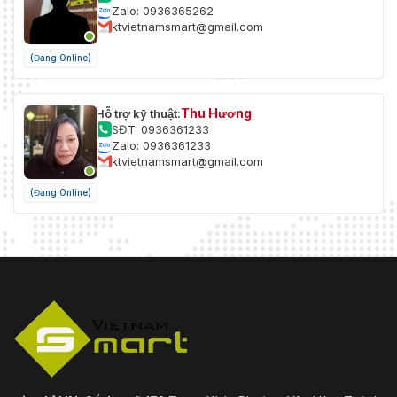
Zalo: 0936365262
ktvietnamsmart@gmail.com
(Đang Online)
Thu Hương
Hỗ trợ kỹ thuật:
SĐT: 0936361233
Zalo: 0936361233
ktvietnamsmart@gmail.com
(Đang Online)