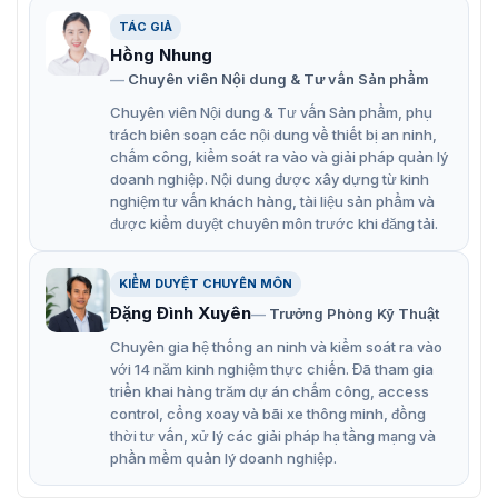
Dormakaba Argus 40 là lựa chọn hàng đầu cho những
TÁC GIẢ
môi trường cần kiểm soát an ninh. Với công nghệ hiện
Hồng Nhung
đại, độ bền cao và hiệu suất vận hành mạnh mẽ,
cổng tự
Chuyên viên Nội dung & Tư vấn Sản phẩm
động swing barrier
này không chỉ đảm bảo an ninh mà
còn nâng tầm không gian sử dụng.
Chuyên viên Nội dung & Tư vấn Sản phẩm, phụ
trách biên soạn các nội dung về thiết bị an ninh,
Khung cổng chất lượng thép không gỉ, kết hợp với
chấm công, kiểm soát ra vào và giải pháp quản lý
kính cường lực hoặc acrylic trong suốt.
doanh nghiệp. Nội dung được xây dựng từ kinh
nghiệm tư vấn khách hàng, tài liệu sản phẩm và
Hỗ trợ các phương thức truy cập hiện đại như thẻ từ,
được kiểm duyệt chuyên môn trước khi đăng tải.
mã QR, nhận diện khuôn mặt hoặc vân tay.
Tốc độ xử lý nhanh chóng, phù hợp cho các khu vực
KIỂM DUYỆT CHUYÊN MÔN
có lưu lượng người qua lại lớn.
Đặng Đình Xuyên
Trưởng Phòng Kỹ Thuật
Tích hợp hệ thống cảm biến thông minh để chống
Chuyên gia hệ thống an ninh và kiểm soát ra vào
nối đuôi.
với 14 năm kinh nghiệm thực chiến. Đã tham gia
triển khai hàng trăm dự án chấm công, access
Trang bị cảm biến phát hiện người hoặc vật cản,
control, cổng xoay và bãi xe thông minh, đồng
ngăn ngừa va chạm khi cánh cổng đóng/mở.
thời tư vấn, xử lý các giải pháp hạ tầng mạng và
phần mềm quản lý doanh nghiệp.
Cánh cửa có chiều rộng mở lớn, cho phép người đi
bộ, xe lăn di chuyển dễ dàng.