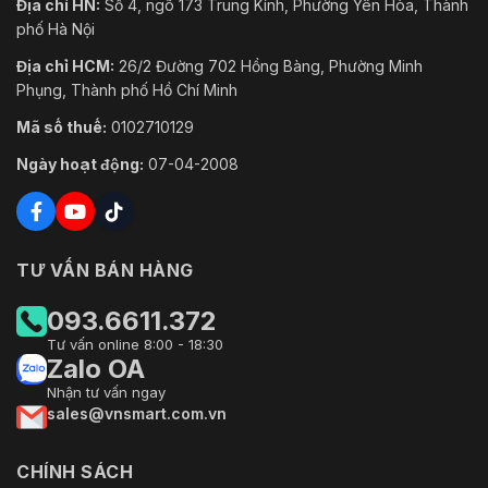
Địa chỉ HN:
Số 4, ngõ 173 Trung Kính, Phường Yên Hòa, Thành
phố Hà Nội
Địa chỉ HCM:
26/2 Đường 702 Hồng Bàng, Phường Minh
Phụng, Thành phố Hồ Chí Minh
Mã số thuế:
0102710129
Ngày hoạt động:
07-04-2008
TƯ VẤN BÁN HÀNG
093.6611.372
Tư vấn online 8:00 - 18:30
Zalo OA
Nhận tư vấn ngay
sales@vnsmart.com.vn
CHÍNH SÁCH