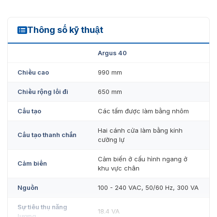
Cửa tự động mở khóa khi mất điện hoặc xảy ra trường
hợp khẩn cấp
Thông số kỹ thuật
Argus 40
Ưu đãi khi mua cổng phân làn
Argus 40
Dormakaba Argus 40 tại
Chiều cao
990 mm
VietnamSmart
Chiều rộng lối đi
650 mm
Cổng Swing Barrier Dormakaba Argus 40 là giải pháp
Cấu tạo
Các tấm được làm bằng nhôm
kiểm soát lối đi trong không gian hẹp hiện đại. Sản
phẩm được
VietnamSmart
nhập khẩu chính hãng từ
Hai cánh cửa làm bằng kính
Dormakaba. Đảm bảo chất lượng, hàng mới 100% cùng
Cấu tạo thanh chắn
cường lự
mức giá tốt nhất.
Cảm biến ở cấu hình ngang ở
Cảm biến
khu vực chân
Nguồn
100 - 240 VAC, 50/60 Hz, 300 VA
Sự tiêu thụ năng
18.4 VA
lượng