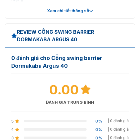
Xem chi tiết thông số
Phù hợp lắp đặt
trong nhà
REVIEW CỔNG SWING BARRIER
DORMAKABA ARGUS 40
Cổng Swing Barrier Dormakaba Argus 40 hiện đại – đẹp mắt
0 đánh giá cho Cổng swing barrier
Liên hệ với chúng tôi qua hotline: 0936611372 để được
Dormakaba Argus 40
tư vấn cụ thể và báo giá cho sản phẩm.
0.00
ĐÁNH GIÁ TRUNG BÌNH
5
0%
| 0 đánh giá
4
0%
| 0 đánh giá
3
0%
| 0 đánh giá