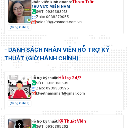
Thơm Trần
Nhân viên kinh doanh:
KHU VỰC MIỀN NAM
SĐT: 0936363913
Zalo: 0938279055
sales08@vnsmart.com.vn
(Đang Online)
- DANH SÁCH NHÂN VIÊN HỖ TRỢ KỸ
THUẬT (GIỜ HÀNH CHÍNH)
Hỗ trợ 24/7
Hỗ trợ kỹ thuật:
SĐT: 0936363595
Zalo: 0936363595
ktvietnamsmart@gmail.com
(Đang Online)
Kỹ Thuật Viên
Hỗ trợ kỹ thuật:
SĐT: 0936365262