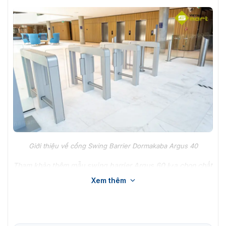
Giới thiệu về cổng Swing Barrier Dormakaba Argus 40
Tham khảo thêm mẫu
swing barrier Argus 60
lựa chọn chất
lượng tốt, mà bạn có thể cân nhắc
Xem thêm
Đặc điểm nổi bật của cổng an ninh
Dormakaba Argus 40