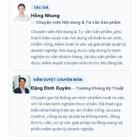
định ngay cả trong điều kiện qua lại lớn.
TÁC GIẢ
Hồng Nhung
Tự động mở khi có sự cố mất điện hoặc tình huống
Chuyên viên Nội dung & Tư vấn Sản phẩm
khẩn cấp.
Chuyên viên Nội dung & Tư vấn Sản phẩm, phụ
Hỗ trợ nhận diện khuôn mặt, quét thẻ từ, thẻ ID, IC và
trách biên soạn các nội dung về thiết bị an ninh,
mã QR,
chấm công, kiểm soát ra vào và giải pháp quản lý
doanh nghiệp. Nội dung được xây dựng từ kinh
Thẻ có thể được thiết lập chế độ “có ghi nhớ” hoặc
nghiệm tư vấn khách hàng, tài liệu sản phẩm và
“không ghi nhớ”.
được kiểm duyệt chuyên môn trước khi đăng tải.
Chế độ tự động khóa lại sau một thời gian ngắn nếu
không có ai đi qua.
KIỂM DUYỆT CHUYÊN MÔN
Đặng Đình Xuyên
Trưởng Phòng Kỹ Thuật
Chất liệu cao cấp từ thép không gỉ SUS304 có độ
bền cao và chịu được các tác động từ môi trường.
Chuyên gia hệ thống an ninh và kiểm soát ra vào
với 14 năm kinh nghiệm thực chiến. Đã tham gia
Hệ thống cảm biến hồng ngoại giúp phát hiện và
triển khai hàng trăm dự án chấm công, access
ngăn chặn tình huống kẹp khi cổng đang đóng hoặc
control, cổng xoay và bãi xe thông minh, đồng
mở.
thời tư vấn, xử lý các giải pháp hạ tầng mạng và
phần mềm quản lý doanh nghiệp.
Khả năng chống bám đuôi, ngăn người khác đi theo