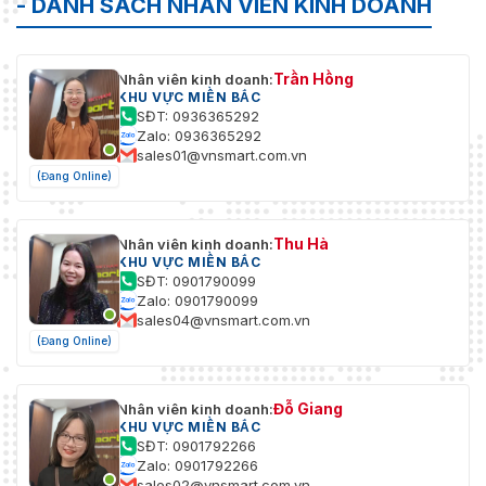
- DANH SÁCH NHÂN VIÊN KINH DOANH
Trần Hồng
Nhân viên kinh doanh:
KHU VỰC MIỀN BẮC
SĐT: 0936365292
Zalo: 0936365292
sales01@vnsmart.com.vn
(Đang Online)
Thu Hà
Nhân viên kinh doanh:
KHU VỰC MIỀN BẮC
SĐT: 0901790099
Zalo: 0901790099
sales04@vnsmart.com.vn
(Đang Online)
Đỗ Giang
Nhân viên kinh doanh:
KHU VỰC MIỀN BẮC
SĐT: 0901792266
Zalo: 0901792266
sales02@vnsmart.com.vn