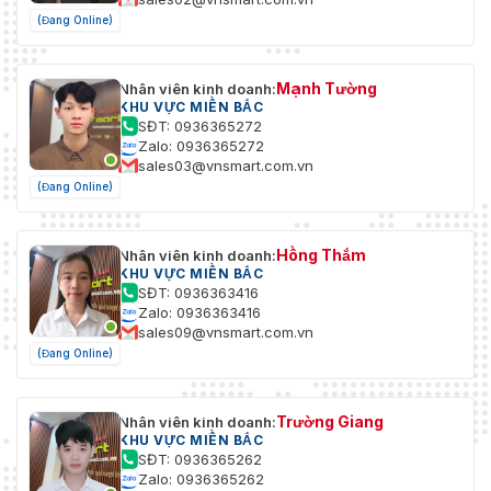
(Đang Online)
Mạnh Tường
Nhân viên kinh doanh:
KHU VỰC MIỀN BẮC
SĐT: 0936365272
Zalo: 0936365272
sales03@vnsmart.com.vn
(Đang Online)
Hồng Thắm
Nhân viên kinh doanh:
KHU VỰC MIỀN BẮC
SĐT: 0936363416
Zalo: 0936363416
sales09@vnsmart.com.vn
(Đang Online)
Trường Giang
Nhân viên kinh doanh:
KHU VỰC MIỀN BẮC
SĐT: 0936365262
Zalo: 0936365262