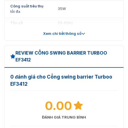
Công suất tiêu thụ
35W
tối đa
Tần số
50-60Hz
Xem chi tiết thông số
Cấp bảo vệ
IP >44
Cổng Swing Barrier Turboo EF3412
Trọng lượng tịnh
67kg (bao gồm thanh chắn)
⇒ XEM THÊM: mẫu
cổng an ninh EF3213
chất lượng – giá
REVIEW CỔNG SWING BARRIER TURBOO
rẻ được cung cấp chính hãng bởi VNS ⇐
EF3412
0 đánh giá cho Cổng swing barrier Turboo
EF3412
0.00
ĐÁNH GIÁ TRUNG BÌNH