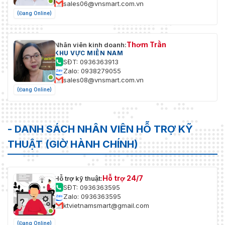
sales06@vnsmart.com.vn
(Đang Online)
Thơm Trần
Nhân viên kinh doanh:
KHU VỰC MIỀN NAM
SĐT: 0936363913
Zalo: 0938279055
sales08@vnsmart.com.vn
(Đang Online)
- DANH SÁCH NHÂN VIÊN HỖ TRỢ KỸ
THUẬT (GIỜ HÀNH CHÍNH)
Hỗ trợ 24/7
Hỗ trợ kỹ thuật:
SĐT: 0936363595
Zalo: 0936363595
ktvietnamsmart@gmail.com
(Đang Online)