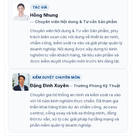
và dễ dàng tích hợp với các hệ thống quản lý an ninh.
TÁC GIẢ
Thiết kế hiện đại và tinh tế
Hồng Nhung
Chuyên viên Nội dung & Tư vấn Sản phẩm
Cổng ES3216 nổi bật với thiết kế hiện đại và tinh tế, dễ
dàng hòa nhập với bất kỳ không gian nào. Với cấu trúc
Chuyên viên Nội dung & Tư vấn Sản phẩm, phụ
làm từ thép không gỉ chất lượng cao, đảm bảo độ bền bỉ
trách biên soạn các nội dung về thiết bị an ninh,
và khả năng chống chịu thời tiết tốt. Vẻ ngoài sang
chấm công, kiểm soát ra vào và giải pháp quản lý
doanh nghiệp. Nội dung được xây dựng từ kinh
trọng, phù hợp cho các khu vực yêu cầu tính thẩm mỹ
nghiệm tư vấn khách hàng, tài liệu sản phẩm và
cao.
được kiểm duyệt chuyên môn trước khi đăng tải.
KIỂM DUYỆT CHUYÊN MÔN
Đặng Đình Xuyên
Trưởng Phòng Kỹ Thuật
Chuyên gia hệ thống an ninh và kiểm soát ra vào
với 14 năm kinh nghiệm thực chiến. Đã tham gia
triển khai hàng trăm dự án chấm công, access
control, cổng xoay và bãi xe thông minh, đồng
thời tư vấn, xử lý các giải pháp hạ tầng mạng và
phần mềm quản lý doanh nghiệp.