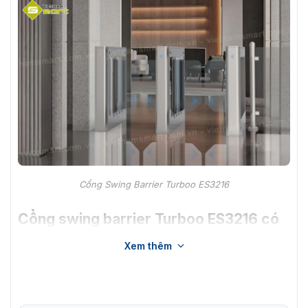
Cổng Swing Barrier Turboo ES3216
Cổng swing barrier Turboo ES3216 có
tính năng gì?
Xem thêm
Cổng swing barrier Y348 là một thiết bị kiểm soát ra vào
hiện đại với nhiều tính năng nổi bật. Đây là một loại
cổng
swng barrier
có cánh xoay tự động, hoạt động linh hoạt