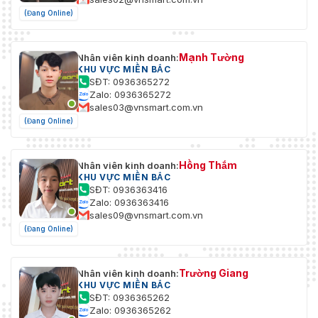
(Đang Online)
Mạnh Tường
Nhân viên kinh doanh:
KHU VỰC MIỀN BẮC
SĐT: 0936365272
Zalo: 0936365272
sales03@vnsmart.com.vn
(Đang Online)
Hồng Thắm
Nhân viên kinh doanh:
KHU VỰC MIỀN BẮC
SĐT: 0936363416
Zalo: 0936363416
sales09@vnsmart.com.vn
(Đang Online)
Trường Giang
Nhân viên kinh doanh:
KHU VỰC MIỀN BẮC
SĐT: 0936365262
Zalo: 0936365262