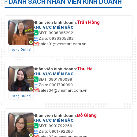
- DANH SÁCH NHÂN VIÊN KINH DOANH
Trần Hồng
Nhân viên kinh doanh:
KHU VỰC MIỀN BẮC
SĐT: 0936365292
Zalo: 0936365292
sales01@vnsmart.com.vn
(Đang Online)
Thu Hà
Nhân viên kinh doanh:
KHU VỰC MIỀN BẮC
SĐT: 0901790099
Zalo: 0901790099
sales04@vnsmart.com.vn
(Đang Online)
Đỗ Giang
Nhân viên kinh doanh:
KHU VỰC MIỀN BẮC
SĐT: 0901792266
Zalo: 0901792266
sales02@vnsmart.com.vn