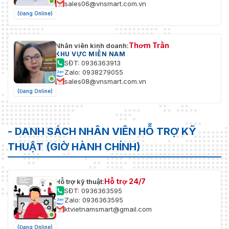
sales06@vnsmart.com.vn
(Đang Online)
Thơm Trần
Nhân viên kinh doanh:
KHU VỰC MIỀN NAM
SĐT: 0936363913
Zalo: 0938279055
sales08@vnsmart.com.vn
(Đang Online)
- DANH SÁCH NHÂN VIÊN HỖ TRỢ KỸ
THUẬT (GIỜ HÀNH CHÍNH)
Hỗ trợ 24/7
Hỗ trợ kỹ thuật:
SĐT: 0936363595
Zalo: 0936363595
ktvietnamsmart@gmail.com
(Đang Online)