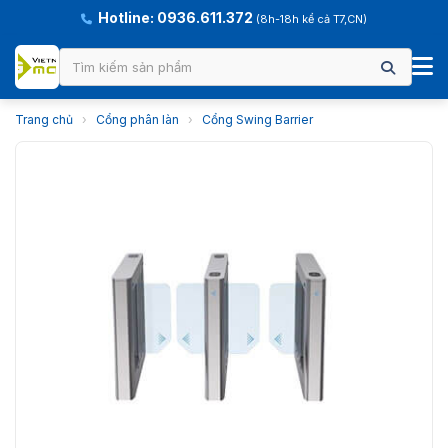
Hotline: 0936.611.372
(8h-18h kể cả T7,CN)
Trang chủ
›
Cổng phân làn
›
Cổng Swing Barrier