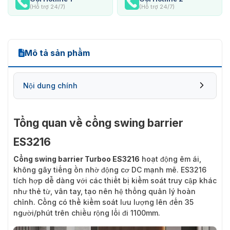
(Hỗ trợ 24/7)
(Hỗ trợ 24/7)
Mô tả sản phẩm
Nội dung chính
Tổng quan về cổng swing barrier
Cổng swing barrier Turboo ES3216 có tính
ES3216
năng gì?
Cổng swing barrier Turboo ES3216
hoạt động êm ái,
không gây tiếng ồn nhờ động cơ DC mạnh mẽ. ES3216
tích hợp dễ dàng với các thiết bị kiểm soát truy cập khác
như thẻ từ, vân tay, tạo nên hệ thống quản lý hoàn
chỉnh. Cổng có thể kiểm soát lưu lượng lên đến 35
người/phút trên chiều rộng lối đi 1100mm.