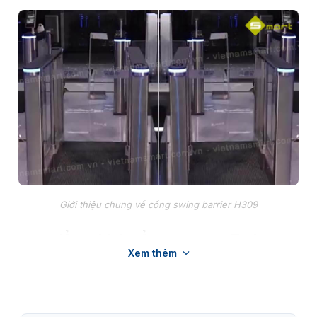
Giới thiệu chung về cổng swing barrier H309
Đặc điểm chính cổng tự động Turboo
Xem thêm
H309
Turboo M368 là sản phẩm
swing barrier
– kiểm soát lối
đi thông minh và hiện đại. Với thiết kế cao cấp và khả