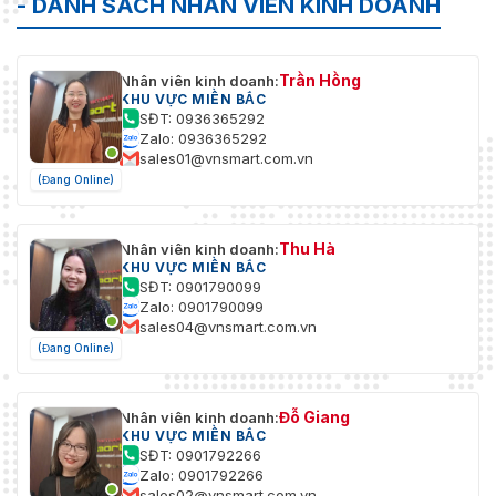
- DANH SÁCH NHÂN VIÊN KINH DOANH
Trần Hồng
Nhân viên kinh doanh:
KHU VỰC MIỀN BẮC
SĐT: 0936365292
Zalo: 0936365292
sales01@vnsmart.com.vn
(Đang Online)
Thu Hà
Nhân viên kinh doanh:
KHU VỰC MIỀN BẮC
SĐT: 0901790099
Zalo: 0901790099
sales04@vnsmart.com.vn
(Đang Online)
Đỗ Giang
Nhân viên kinh doanh:
KHU VỰC MIỀN BẮC
SĐT: 0901792266
Zalo: 0901792266
sales02@vnsmart.com.vn