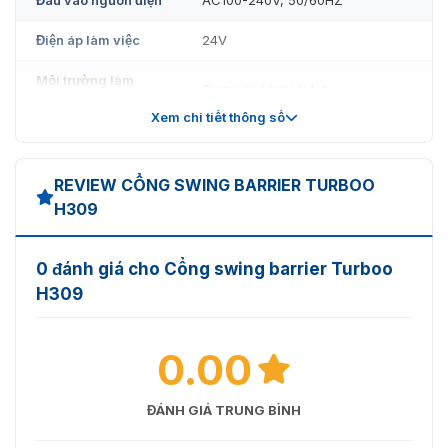
Điện áp làm việc
24V
Môi trường làm
Trong nhà/ngoài trời
việc
Xem chi tiết thông số
Giao diện truyền
RS485, Tiếp điểm khô
thông
REVIEW CỔNG SWING BARRIER TURBOO
Cơ chế
Động cơ không chổi than
H309
Cảm biến hồng
6 cặp
ngoại
0 đánh giá cho Cổng swing barrier Turboo
H309
MCBF
5 triệu chu kỳ
0.00
ĐÁNH GIÁ TRUNG BÌNH