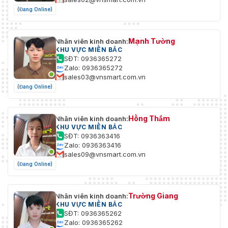
(Đang Online)
Mạnh Tường
Nhân viên kinh doanh:
KHU VỰC MIỀN BẮC
SĐT: 0936365272
Zalo: 0936365272
sales03@vnsmart.com.vn
(Đang Online)
Hồng Thắm
Nhân viên kinh doanh:
KHU VỰC MIỀN BẮC
SĐT: 0936363416
Zalo: 0936363416
sales09@vnsmart.com.vn
(Đang Online)
Trường Giang
Nhân viên kinh doanh:
KHU VỰC MIỀN BẮC
SĐT: 0936365262
Zalo: 0936365262