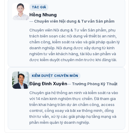
năng tích hợp công nghệ tiên tiến, đáp ứng tốt các yêu
cầu về an ninh và quản lý ra vào.
TÁC GIẢ
Hồng Nhung
Kiểm soát chặt chẽ việc ra vào, chỉ những người có
Chuyên viên Nội dung & Tư vấn Sản phẩm
thẻ hoặc mã số mới được phép đi qua.
Chuyên viên Nội dung & Tư vấn Sản phẩm, phụ
Trang bị tính năng an toàn như cảm biến va chạm, tự
trách biên soạn các nội dung về thiết bị an ninh,
động dừng khi gặp vật cản.
chấm công, kiểm soát ra vào và giải pháp quản lý
doanh nghiệp. Nội dung được xây dựng từ kinh
Làm bằng chất liệu inox không gỉ, chịu được mọi điều
nghiệm tư vấn khách hàng, tài liệu sản phẩm và
kiện thời tiết.
được kiểm duyệt chuyên môn trước khi đăng tải.
Có thể tích hợp với nhiều hệ thống khác như hệ
thống kiểm soát truy cập, hệ thống báo động.
KIỂM DUYỆT CHUYÊN MÔN
Đặng Đình Xuyên
Trưởng Phòng Kỹ Thuật
Động cơ điện và hệ thống điều khiển tự động giúp mở
Chuyên gia hệ thống an ninh và kiểm soát ra vào
và đóng cổng nhanh chóng và chính xác.
với 14 năm kinh nghiệm thực chiến. Đã tham gia
Mở và đóng với tốc độ nhanh, giúp lưu thông giao
triển khai hàng trăm dự án chấm công, access
thông hiệu quả và giảm thiểu thời gian chờ đợi.
control, cổng xoay và bãi xe thông minh, đồng
thời tư vấn, xử lý các giải pháp hạ tầng mạng và
Người dùng có thể cài đặt hướng đi một hoặc hai
phần mềm quản lý doanh nghiệp.
chiều.