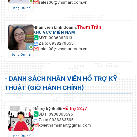
sales06@vnsmart.com.vn
(Đang Online)
Thơm Trần
Nhân viên kinh doanh:
KHU VỰC MIỀN NAM
SĐT: 0936363913
Zalo: 0938279055
sales08@vnsmart.com.vn
(Đang Online)
- DANH SÁCH NHÂN VIÊN HỖ TRỢ KỸ
THUẬT (GIỜ HÀNH CHÍNH)
Hỗ trợ 24/7
Hỗ trợ kỹ thuật:
SĐT: 0936363595
Zalo: 0936363595
ktvietnamsmart@gmail.com
(Đang Online)