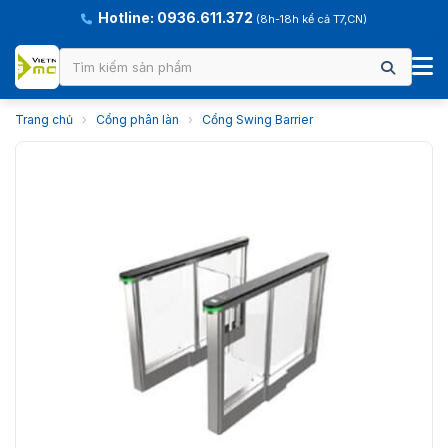
Hotline: 0936.611.372
(8h-18h kể cả T7,CN)
Trang chủ
›
Cổng phân làn
›
Cổng Swing Barrier