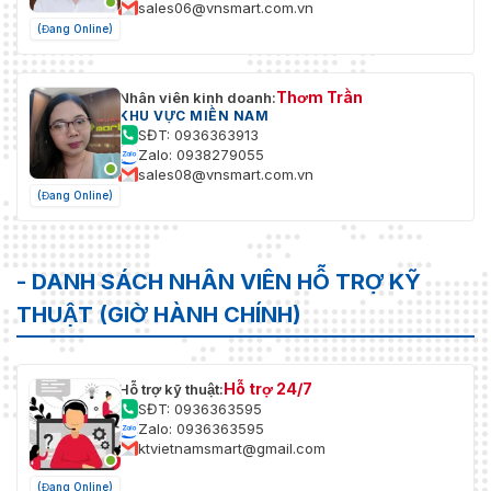
sales06@vnsmart.com.vn
(Đang Online)
Thơm Trần
Nhân viên kinh doanh:
KHU VỰC MIỀN NAM
SĐT: 0936363913
Zalo: 0938279055
sales08@vnsmart.com.vn
(Đang Online)
- DANH SÁCH NHÂN VIÊN HỖ TRỢ KỸ
THUẬT (GIỜ HÀNH CHÍNH)
Hỗ trợ 24/7
Hỗ trợ kỹ thuật:
SĐT: 0936363595
Zalo: 0936363595
ktvietnamsmart@gmail.com
(Đang Online)