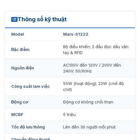
Vận hành bền bỉ 24/24 mà không gặp tình trạng
hỏng vặt.
Thông số kỹ thuật
Mars-S1222
Cổng swing barrier Mars-S1222 được phân phối chính
hãng tại
VietnamSmart
với nhiều ưu đãi hấp dẫn. Cam
Model
Mars-S1222
kết đảm bảo độ uy tín và đáng tin cậy. Đội ngũ kỹ thuật
Bộ điều khiển; 2 đầu đọc dấu vân
viên giàu kinh nghiệm hỗ trợ lắp đặt, vận hành. Quý
Đặc điểm
tay & RFID
khách hàng có nhu cầu đặt hàng hoặc tìm hiểu thêm về
các sản phẩm
cổng swing barrier
khác, vui lòng liên hệ
AC100V đến 120V / 200V đến
số điện thoại 093.6611.372.
Nguồn điện
240V; 50/60Hz
55W (hoạt động); 22W (chế độ
Công suất làm việc
chờ)
Động cơ
Động cơ không chổi than
MCBF
5 triệu
Tốc độ lưu thông
Lên đến 30 người mỗi phút
Chuyển động thanh