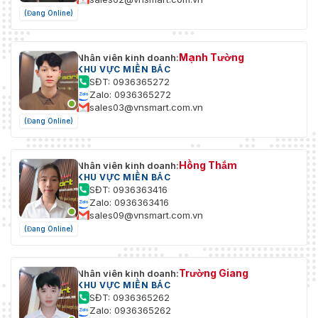
(Đang Online)
Mạnh Tường
Nhân viên kinh doanh:
KHU VỰC MIỀN BẮC
SĐT: 0936365272
Zalo: 0936365272
sales03@vnsmart.com.vn
(Đang Online)
Hồng Thắm
Nhân viên kinh doanh:
KHU VỰC MIỀN BẮC
SĐT: 0936363416
Zalo: 0936363416
sales09@vnsmart.com.vn
(Đang Online)
Trường Giang
Nhân viên kinh doanh:
KHU VỰC MIỀN BẮC
SĐT: 0936365262
Zalo: 0936365262