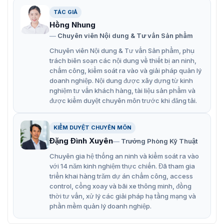
TÁC GIẢ
Đặc điểm nổi bật của cổng swing
Hồng Nhung
barrier ZKTeco Mars-S1222
Chuyên viên Nội dung & Tư vấn Sản phẩm
Chuyên viên Nội dung & Tư vấn Sản phẩm, phụ
Cổng phân làn Mars-S1222 có nhiều tính năng công
trách biên soạn các nội dung về thiết bị an ninh,
nghệ vượt trội, kiểm soát lối vào ra hiệu quả. Dưới đây là
chấm công, kiểm soát ra vào và giải pháp quản lý
một số đặc điểm nổi bật của thiết bị, bao gồm:
doanh nghiệp. Nội dung được xây dựng từ kinh
nghiệm tư vấn khách hàng, tài liệu sản phẩm và
Xác thực bằng vân tay, thẻ và khuôn mặt.
được kiểm duyệt chuyên môn trước khi đăng tải.
8 cặp cảm biến hồng ngoại chống nối đuôi và xâm
nhập.
KIỂM DUYỆT CHUYÊN MÔN
Tấm chắn tự động thu lại khi có sự cố hoặc cúp điện.
Đặng Đình Xuyên
Trưởng Phòng Kỹ Thuật
Hoạt động yên tĩnh, bề mặt không ốc vít.
Chuyên gia hệ thống an ninh và kiểm soát ra vào
với 14 năm kinh nghiệm thực chiến. Đã tham gia
Độ rộng lối đi phù hợp cho người đi bộ và xe lăn.
triển khai hàng trăm dự án chấm công, access
control, cổng xoay và bãi xe thông minh, đồng
Đèn LED hiển thị lối đi và trạng thái xác thực.
thời tư vấn, xử lý các giải pháp hạ tầng mạng và
Cổng 2 làn với tấm chắn acrylic siêu bền.
phần mềm quản lý doanh nghiệp.
Thiết kế modun hóa dễ lắp đặt và sửa chữa.