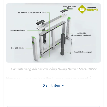
Các tính năng nổi bật của cổng Swing Barrier Mars-S1222
Ngoài ra, quý khách có thể tham khảo các sản phẩm
cùng seris, có thiết kế và tính năng tương tự Mars-
Xem thêm
S1222:
Cổng Mars-S1200
: Bản tiêu chuẩn.
Cổng Mars-S1211: Bộ điều khiển và 2 đầu đọc RFID.