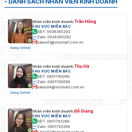
- DANH SÁCH NHÂN VIÊN KINH DOANH
Trần Hồng
Nhân viên kinh doanh:
KHU VỰC MIỀN BẮC
SĐT: 0936365292
Zalo: 0936365292
sales01@vnsmart.com.vn
(Đang Online)
Thu Hà
Nhân viên kinh doanh:
KHU VỰC MIỀN BẮC
SĐT: 0901790099
Zalo: 0901790099
sales04@vnsmart.com.vn
(Đang Online)
Đỗ Giang
Nhân viên kinh doanh:
KHU VỰC MIỀN BẮC
SĐT: 0901792266
Zalo: 0901792266
sales02@vnsmart.com.vn