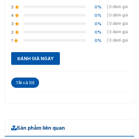
chọn: SUS316)
5
0%
| 0 đánh giá
Vật liệu nắp
Thép không gỉ SUS304
4
0%
| 0 đánh giá
3
0%
| 0 đánh giá
Vật liệu thanh chắn
Acrylic (tùy chọn: thủy tinh)
2
0%
| 0 đánh giá
Vật liệu đóng gói
Hộp gỗ
1
0%
| 0 đánh giá
Cấp bảo vệ
IP34
ĐÁNH GIÁ NGAY
Tất cả (0)
Sản phẩm liên quan