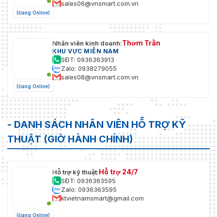
sales06@vnsmart.com.vn
(Đang Online)
Thơm Trần
Nhân viên kinh doanh:
KHU VỰC MIỀN NAM
SĐT: 0936363913
Zalo: 0938279055
sales08@vnsmart.com.vn
(Đang Online)
- DANH SÁCH NHÂN VIÊN HỖ TRỢ KỸ
THUẬT (GIỜ HÀNH CHÍNH)
Hỗ trợ 24/7
Hỗ trợ kỹ thuật:
SĐT: 0936363595
Zalo: 0936363595
ktvietnamsmart@gmail.com
(Đang Online)