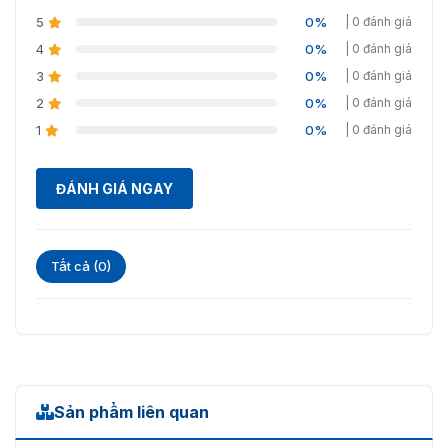
5
0%
| 0 đánh giá
Trọng lượng khi
41kg
đóng gói
4
0%
| 0 đánh giá
3
0%
| 0 đánh giá
2
0%
| 0 đánh giá
1
0%
| 0 đánh giá
ĐÁNH GIÁ NGAY
Tất cả (0)
Sản phẩm liên quan