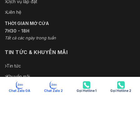
Dịch vụ lắp đặt
Liên hệ
THỜI GIAN MỞ CỬA
7H30 - 18H
Tất cả các ngày trong tuần
TIN TỨC & KHUYẾN MÃI
Tin tức
Khuyến mãi
Hướng dẫn sử dụng thiết bị
Chat Zalo OA
Chat Zalo 2
Gọi Hotline 1
Gọi Hotline 2
Hướng dẫn sử dụng phần mềm
© 2026 - BẢN QUYỀN THUỘC VỀ | CÔNG TY TNHH CÔNG NGHỆ &