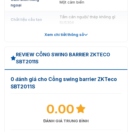
Một cảm biến
ngoại
Tấm cán nguội/ thép không gỉ
Chất liệu cấu tạo
SUS304
Vật liệu nắp
Acrylic
Xem chi tiết thông số
Kính cường lực (thép không gỉ
Vật liệu rào cản
hoặc acrylic)
REVIEW CỔNG SWING BARRIER ZKTECO
SBT2011S
Chuyển động rào
Xoay
cản
0 đánh giá cho Cổng swing barrier ZKTeco
Chế độ khẩn cấp
Hỗ trợ
SBT2011S
Môi trường làm
Trong nhà hoặc ngoài trời (có
việc
mái che)
0.00
Kích thước (L * W *
202*187*1109 (mm)
H)
ĐÁNH GIÁ TRUNG BÌNH
Trọng lượng (kg)
24kg