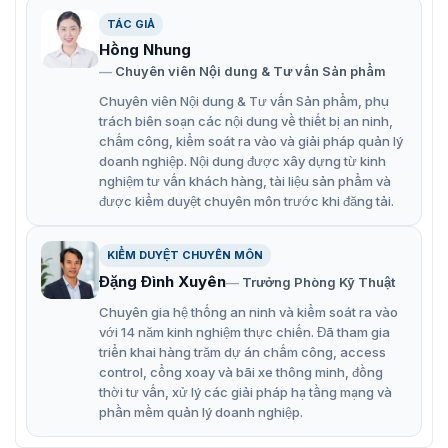
Bao gồm đầu đọc thẻ RFID và bộ điều khiển trung tâm
TÁC GIẢ
PGIC.
Hồng Nhung
Thiết kế phù hợp cho cả người dùng bình thường và
Chuyên viên Nội dung & Tư vấn Sản phẩm
người khuyết tật.
Chuyên viên Nội dung & Tư vấn Sản phẩm, phụ
trách biên soạn các nội dung về thiết bị an ninh,
Cảm biến hồng ngoại nhạy ở phần dưới để tránh va
chấm công, kiểm soát ra vào và giải pháp quản lý
chạm khi cổng di chuyển.
doanh nghiệp. Nội dung được xây dựng từ kinh
nghiệm tư vấn khách hàng, tài liệu sản phẩm và
Chế độ hiển thị thông minh biểu thị trạng thái chờ,
được kiểm duyệt chuyên môn trước khi đăng tải.
xác minh hoặc từ chối truy cập.
Hỗ trợ chống va chạm, mở tự động khi mất điện và
KIỂM DUYỆT CHUYÊN MÔN
trong trường hợp khẩn cấp.
Đặng Đình Xuyên
Trưởng Phòng Kỹ Thuật
Có thể điều chỉnh tốc độ đóng/mở cổng.
Chuyên gia hệ thống an ninh và kiểm soát ra vào
với 14 năm kinh nghiệm thực chiến. Đã tham gia
>>Xem thêm sản phẩm cùng dòng:
Cổng SBT2022S
có
triển khai hàng trăm dự án chấm công, access
kiểu dáng và tính năng tương tự.
control, cổng xoay và bãi xe thông minh, đồng
thời tư vấn, xử lý các giải pháp hạ tầng mạng và
Mua swing barrier SBT2011S chính
phần mềm quản lý doanh nghiệp.
hãng tại VietnamSmart