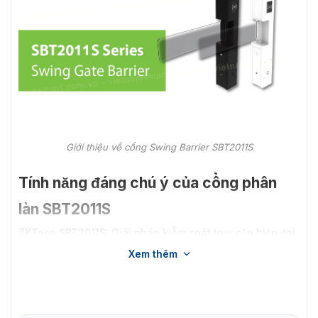
Giới thiệu về cổng Swing Barrier SBT2011S
Tính năng đáng chú ý của cổng phân
làn SBT2011S
ZKTeco SBT2011S: Giải pháp kiểm soát truy cập hiện đại
an toàn và chuyên nghiệp. Với nhiều tính năng công
Xem thêm
nghệ tiên tiến được ZKTeco tích hợp:
MCBF đạt lên đến 5 triệu lần hoạt động trước khi
hỏng.