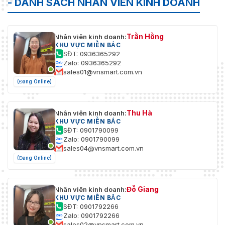
- DANH SÁCH NHÂN VIÊN KINH DOANH
Trần Hồng
Nhân viên kinh doanh:
KHU VỰC MIỀN BẮC
SĐT: 0936365292
Zalo: 0936365292
sales01@vnsmart.com.vn
(Đang Online)
Thu Hà
Nhân viên kinh doanh:
KHU VỰC MIỀN BẮC
SĐT: 0901790099
Zalo: 0901790099
sales04@vnsmart.com.vn
(Đang Online)
Đỗ Giang
Nhân viên kinh doanh:
KHU VỰC MIỀN BẮC
SĐT: 0901792266
Zalo: 0901792266
sales02@vnsmart.com.vn