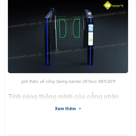
giới thiệu về cổng Swing barrier ZKTeco SBTL9211
Tính năng thông minh của cổng phân
làn SBTL9211
Xem thêm
Kiểm soát ra vào người đi bộ.
Chất liệu thép không gỉ, thẩm mỹ cao phù hợp với