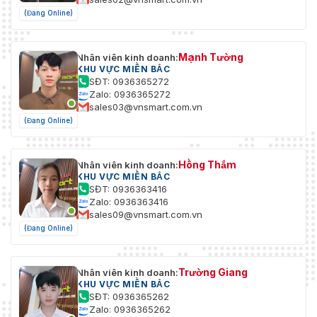
(Đang Online)
Mạnh Tường
Nhân viên kinh doanh:
KHU VỰC MIỀN BẮC
SĐT: 0936365272
Zalo: 0936365272
sales03@vnsmart.com.vn
(Đang Online)
Hồng Thắm
Nhân viên kinh doanh:
KHU VỰC MIỀN BẮC
SĐT: 0936363416
Zalo: 0936363416
sales09@vnsmart.com.vn
(Đang Online)
Trường Giang
Nhân viên kinh doanh:
KHU VỰC MIỀN BẮC
SĐT: 0936365262
Zalo: 0936365262