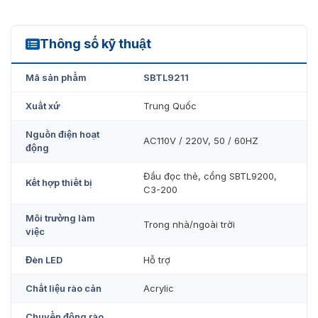
VietnamSmart
với hơn 10 năm kinh nghiệm, chúng tôi tự
hào là một nhà cung cấp sản phẩm uy tín, chất lượng.
Thông số kỹ thuật
Cổng SBTL9211 là sản phẩm mới nhất được chúng tôi
SBTL9211
nhập trực tiếp từ ZKTeco. Khi mua
cổng swing barrier
tại
công ty bạn hoàn toàn có thể yên tâm về chất lượng
Mã sản phẩm
SBTL9211
cũng như giá thành. Để đặt hàng bạn hãy liên hệ ngày
tới Hotline: 0936611372 để được nhân viên tư vấn hỗ trợ!
Xuất xứ
Trung Quốc
Nguồn điện hoạt
AC110V / 220V, 50 / 60HZ
động
Đầu đọc thẻ, cổng SBTL9200,
Kết hợp thiết bị
C3-200
Môi trường làm
Trong nhà/ngoài trời
việc
Đèn LED
Hỗ trợ
Chất liệu rào cản
Acrylic
Chuyển động rào