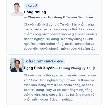
nhiều kiến trúc.
TÁC GIẢ
Sử dụng thẻ IC, ID, thẻ từ làm hệ thống nhận dạng tự
Hồng Nhung
động.
Chuyên viên Nội dung & Tư vấn Sản phẩm
Cảnh báo bằng giọng nói và nhấp nháy, chống cắt
Chuyên viên Nội dung & Tư vấn Sản phẩm, phụ
đôi, quang điện tử, cơ học.
trách biên soạn các nội dung về thiết bị an ninh,
chấm công, kiểm soát ra vào và giải pháp quản lý
Rào chắn có tính năng trì hoãn đóng, tự động khóa,
doanh nghiệp. Nội dung được xây dựng từ kinh
sử dụng quay một hoặc hai chiều.
nghiệm tư vấn khách hàng, tài liệu sản phẩm và
được kiểm duyệt chuyên môn trước khi đăng tải.
Tự động gập cánh tay khi mất điện.
Đèn LED chỉ dẫn hướng đi cho người sử dụng.
KIỂM DUYỆT CHUYÊN MÔN
Linh kiện điện tử chất lượng cao đảm bảo độ bền lâu
Đặng Đình Xuyên
Trưởng Phòng Kỹ Thuật
dài.
Chuyên gia hệ thống an ninh và kiểm soát ra vào
với 14 năm kinh nghiệm thực chiến. Đã tham gia
>> Tham khảo model cùng series :
Cổng SBTL9222
– Với
triển khai hàng trăm dự án chấm công, access
bộ điều khiển, đầu đọc RFID & vân tay.
control, cổng xoay và bãi xe thông minh, đồng
thời tư vấn, xử lý các giải pháp hạ tầng mạng và
Cổng swing ZKTeco SBTL9211 chính
phần mềm quản lý doanh nghiệp.
hãng tại VietnamSmart