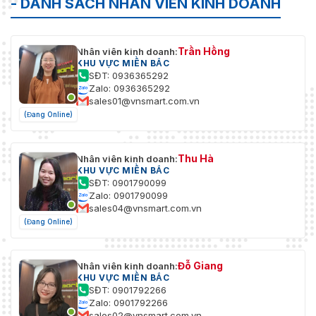
- DANH SÁCH NHÂN VIÊN KINH DOANH
Trần Hồng
Nhân viên kinh doanh:
KHU VỰC MIỀN BẮC
SĐT: 0936365292
Zalo: 0936365292
sales01@vnsmart.com.vn
(Đang Online)
Thu Hà
Nhân viên kinh doanh:
KHU VỰC MIỀN BẮC
SĐT: 0901790099
Zalo: 0901790099
sales04@vnsmart.com.vn
(Đang Online)
Đỗ Giang
Nhân viên kinh doanh:
KHU VỰC MIỀN BẮC
SĐT: 0901792266
Zalo: 0901792266
sales02@vnsmart.com.vn