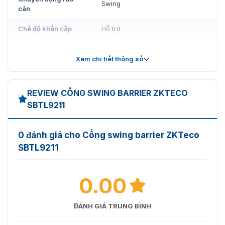
Swing
cản
Chế độ khẩn cấp
Hỗ trợ
Lưu lượng người
30 người/phút
truy cập qua cổng
Xem chi tiết thông số
Nhiệt độ làm việc
-20°C to 70°C
REVIEW CỔNG SWING BARRIER ZKTECO
Độ ẩm làm việc
5% to 95%
SBTL9211
0 đánh giá cho Cổng swing barrier ZKTeco
SBTL9211
0.00
ĐÁNH GIÁ TRUNG BÌNH