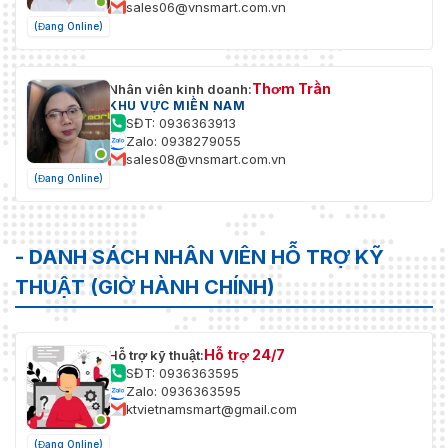
sales06@vnsmart.com.vn
(Đang Online)
Thơm Trần
Nhân viên kinh doanh:
KHU VỰC MIỀN NAM
SĐT: 0936363913
Zalo: 0938279055
sales08@vnsmart.com.vn
(Đang Online)
- DANH SÁCH NHÂN VIÊN HỖ TRỢ KỸ
THUẬT (GIỜ HÀNH CHÍNH)
Hỗ trợ 24/7
Hỗ trợ kỹ thuật:
SĐT: 0936363595
Zalo: 0936363595
ktvietnamsmart@gmail.com
(Đang Online)