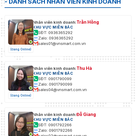
- DANH SÁCH NHÂN VIÊN KINH DOANH
Trần Hồng
Nhân viên kinh doanh:
KHU VỰC MIỀN BẮC
SĐT: 0936365292
Zalo: 0936365292
sales01@vnsmart.com.vn
(Đang Online)
Thu Hà
Nhân viên kinh doanh:
KHU VỰC MIỀN BẮC
SĐT: 0901790099
Zalo: 0901790099
sales04@vnsmart.com.vn
(Đang Online)
Đỗ Giang
Nhân viên kinh doanh:
KHU VỰC MIỀN BẮC
SĐT: 0901792266
Zalo: 0901792266
sales02@vnsmart.com.vn