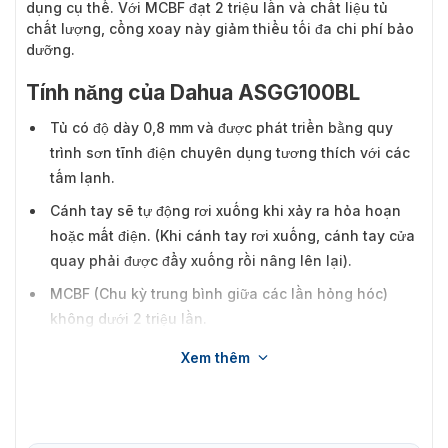
dụng cụ thể. Với MCBF đạt 2 triệu lần và chất liệu tủ
chất lượng, cổng xoay này giảm thiểu tối đa chi phí bảo
dưỡng.
Tính năng của Dahua ASGG100BL
Tủ có độ dày 0,8 mm và được phát triển bằng quy
trình sơn tĩnh điện chuyên dụng tương thích với các
tấm lạnh.
Cánh tay sẽ tự động rơi xuống khi xảy ra hỏa hoạn
hoặc mất điện. (Khi cánh tay rơi xuống, cánh tay cửa
quay phải được đẩy xuống rồi nâng lên lại).
MCBF (Chu kỳ trung bình giữa các lần hỏng hóc)
không dưới 2 triệu lần.
Hệ thống chống bám đuôi tích hợp.
Xem thêm
Tự động đóng lại khi để mở quá lâu.
Có 4 chế độ ra vào bao gồm chế độ kiểm soát và chế
độ tự do. Kết hợp các chế độ này để có thêm nhiều