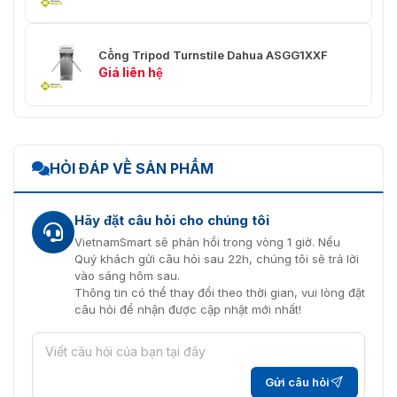
Môi trường hoạt
Trong nhà
động
Cổng Tripod Turnstile Dahua ASGG1XXF
Giá liên hệ
0 °C đến +40 °C (+32 °F đến
Nhiệt độ lưu trữ
+104 °F)
Độ ẩm lưu trữ
30%-75%
HỎI ĐÁP VỀ SẢN PHẨM
Hãy đặt câu hỏi cho chúng tôi
VietnamSmart sẽ phản hồi trong vòng 1 giờ. Nếu
Quý khách gửi câu hỏi sau 22h, chúng tôi sẽ trả lời
vào sáng hôm sau.
Thông tin có thể thay đổi theo thời gian, vui lòng đặt
câu hỏi để nhận được cập nhật mới nhất!
Gửi câu hỏi