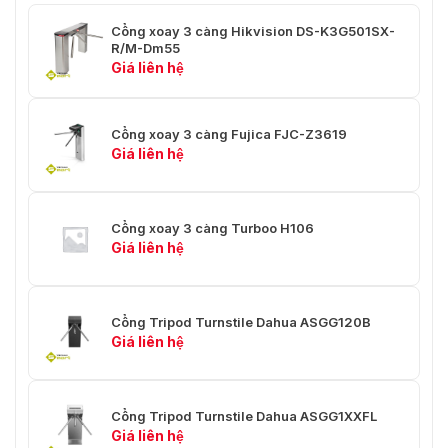
7.2 W, cần phải có sự cho phép
Cổng xoay 3 càng Hikvision DS-K3G501SX-
khi ra vào;
R/M-Dm55
Tiêu thụ điện năng
17 W, không cần phải xin phép
Giá liên hệ
khi vào và ra
350 mm × 300 mm × 950 mm
Cổng xoay 3 càng Fujica FJC-Z3619
Kích thước sản
(13,78" × 11,81" × 37,40")（D × R
Giá liên hệ
phẩm
× C）
Kích thước nhô ra
0mm
của mô-đun
Cổng xoay 3 càng Turboo H106
Giá liên hệ
1.037 mm × 697 mm × 443 mm
Kích thước đóng
(40,83" × 27,44" × 17,44")（D × R
gói
× C）
Cổng Tripod Turnstile Dahua ASGG120B
Tổng trọng lượng
Giá liên hệ
17 kg (37,48 pound)
–25 °C đến +70 °C (–13 °F đến
Nhiệt độ hoạt động
+158 °F)
Cổng Tripod Turnstile Dahua ASGG1XXFL
Giá liên hệ
Độ ẩm hoạt động
5%–90% (RH), không ngưng tụ