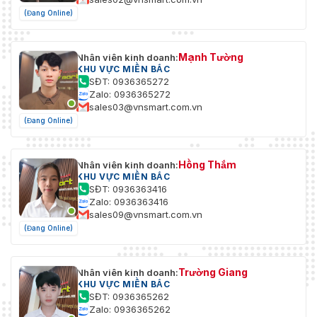
(Đang Online)
Mạnh Tường
Nhân viên kinh doanh:
KHU VỰC MIỀN BẮC
SĐT: 0936365272
Zalo: 0936365272
sales03@vnsmart.com.vn
(Đang Online)
Hồng Thắm
Nhân viên kinh doanh:
KHU VỰC MIỀN BẮC
SĐT: 0936363416
Zalo: 0936363416
sales09@vnsmart.com.vn
(Đang Online)
Trường Giang
Nhân viên kinh doanh:
KHU VỰC MIỀN BẮC
SĐT: 0936365262
Zalo: 0936365262