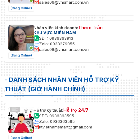
sales06@vnsmart.com.vn
(Đang Online)
Thơm Trần
Nhân viên kinh doanh:
KHU VỰC MIỀN NAM
SĐT: 0936363913
Zalo: 0938279055
sales08@vnsmart.com.vn
(Đang Online)
- DANH SÁCH NHÂN VIÊN HỖ TRỢ KỸ
THUẬT (GIỜ HÀNH CHÍNH)
Hỗ trợ 24/7
Hỗ trợ kỹ thuật:
SĐT: 0936363595
Zalo: 0936363595
ktvietnamsmart@gmail.com
(Đang Online)