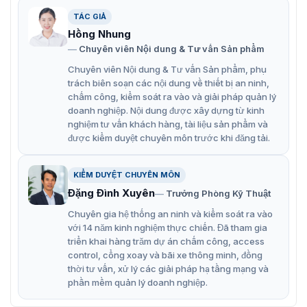
Điều chỉnh pha tự động/thủ công để xử lý hiệu quả
TÁC GIẢ
các loại nhiễu khác nhau.
Hồng Nhung
Âm lượng và âm báo thức đều có thể điều chỉnh
Chuyên viên Nội dung & Tư vấn Sản phẩm
được.
Chuyên viên Nội dung & Tư vấn Sản phẩm, phụ
trách biên soạn các nội dung về thiết bị an ninh,
Tích hợp đèn nền LED 5 màu.
chấm công, kiểm soát ra vào và giải pháp quản lý
Hỗ trợ cảnh báo thẻ quá gần.
doanh nghiệp. Nội dung được xây dựng từ kinh
nghiệm tư vấn khách hàng, tài liệu sản phẩm và
Ăng-ten chính và ăng-ten bản sao đều là bộ thu
được kiểm duyệt chuyên môn trước khi đăng tải.
phát tích hợp, có thể chọn ba chế độ: chế độ RX, TX,
TR.
KIỂM DUYỆT CHUYÊN MÔN
Ăng-ten chính có thể kết nối tối đa 2 ăng-ten bản
Đặng Đình Xuyên
Trưởng Phòng Kỹ Thuật
sao thành 1 hệ thống. Nhiều hệ thống có thể hoạt
Chuyên gia hệ thống an ninh và kiểm soát ra vào
động cùng nhau.
với 14 năm kinh nghiệm thực chiến. Đã tham gia
triển khai hàng trăm dự án chấm công, access
Tiêu thụ điện năng vận hành tiết kiệm, tiết kiệm năng
control, cổng xoay và bãi xe thông minh, đồng
lượng và thân thiện với môi trường.
thời tư vấn, xử lý các giải pháp hạ tầng mạng và
phần mềm quản lý doanh nghiệp.
Liên kết giám sát CCTV.