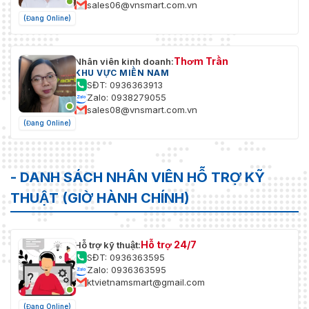
sales06@vnsmart.com.vn
(Đang Online)
Thơm Trần
Nhân viên kinh doanh:
KHU VỰC MIỀN NAM
SĐT: 0936363913
Zalo: 0938279055
sales08@vnsmart.com.vn
(Đang Online)
- DANH SÁCH NHÂN VIÊN HỖ TRỢ KỸ
THUẬT (GIỜ HÀNH CHÍNH)
Hỗ trợ 24/7
Hỗ trợ kỹ thuật:
SĐT: 0936363595
Zalo: 0936363595
ktvietnamsmart@gmail.com
(Đang Online)