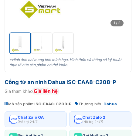
1 / 3
*Hình ảnh chỉ mang tính minh họa. Hình thức và thông số kỹ thuật
thực tế của sản phẩm có thể khác.
Cổng từ an ninh Dahua ISC-EAA8-C208-P
Giá liên hệ
Giá tham khảo:
Mã sản phẩm:
ISC-EAA8-C208-P
Thương hiệu:
Dahua
Chat Zalo OA
Chat Zalo 2
(Hỗ trợ 24/7)
(Hỗ trợ 24/7)
Gọi Hotline 1
Gọi Hotline 2