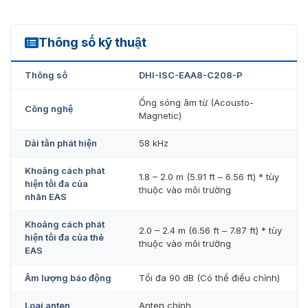
Hỗ trợ nâng cấp chương trình cơ sở.
Hỗ trợ kết nối nền tảng mạng, chẳng hạn như nền
tảng DSS Pro.
Thông số kỹ thuật
ISC-EAA8-C208-P
Hỗ trợ dịch vụ đám mây, cấu hình từ xa.
Thông số
DHI-ISC-EAA8-C208-P
Hỗ trợ nhiều ngôn ngữ (Tùy chọn).
Ống sóng âm từ (Acousto-
Công nghệ
Magnetic)
Dải tần phát hiện
58 kHz
Khoảng cách phát
1.8 – 2.0 m (5.91 ft – 6.56 ft) * tùy
hiện tối đa của
thuộc vào môi trường
nhãn EAS
Khoảng cách phát
2.0 – 2.4 m (6.56 ft – 7.87 ft) * tùy
hiện tối đa của thẻ
thuộc vào môi trường
EAS
Âm lượng báo động
Tối đa 90 dB (Có thể điều chỉnh)
Loại anten
Anten chính