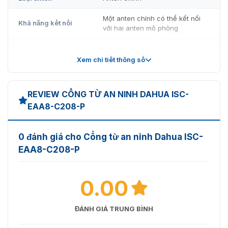
Một anten chính có thể kết nối
Khả năng kết nối
với hai anten mô phỏng
Báo động âm thanh
Anten chính và anten mô phỏng
và ánh sáng
Xem chi tiết thông số
IEC 60068-2-1, IEC 60068-2-2,
CE-LVD: Low Voltage Directive
REVIEW CỔNG TỪ AN NINH DAHUA ISC-
2014/35/EU, CE-EMC:
EAA8-C208-P
Chứng nhận
Electromagnetic Compatibility
Directive 2014/30/EU, CE-RED:
Radio Equipment Directive
0 đánh giá cho Cổng từ an ninh Dahua ISC-
2014/53/EU
EAA8-C208-P
Tuân thủ chỉ thị RoHS Directive
Tuân thủ RoHS
2011/65/EU, 2015/863/EU và các
quy định REACH
0.00
Cổng kết nối
NA
ĐÁNH GIÁ TRUNG BÌNH
Cổng CCTV
NA