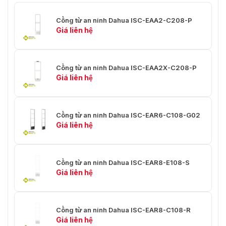
Kích thước bao bì
1665 mm × 460 mm × 210 mm
Cổng từ an ninh Dahua ISC-EAA2-C208-P
của anten
(65.6'' × 18.1'' × 8.3'')
Giá liên hệ
Trọng lượng tổng
21.0 kg (46.29 lb)
Nhiệt độ hoạt động
0 °C đến 45 °C (32 °F đến 113 °F)
Cổng từ an ninh Dahua ISC-EAA2X-C208-P
Giá liên hệ
Độ ẩm hoạt động
0 % – 95 % (RH)
Phương thức lắp
Lắp đặt trên cột thẳng đứng
đặt
Cổng từ an ninh Dahua ISC-EAR6-C108-G02
Giá liên hệ
Cổng từ an ninh Dahua ISC-EAR8-E108-S
Giá liên hệ
Cổng từ an ninh Dahua ISC-EAR8-C108-R
Giá liên hệ