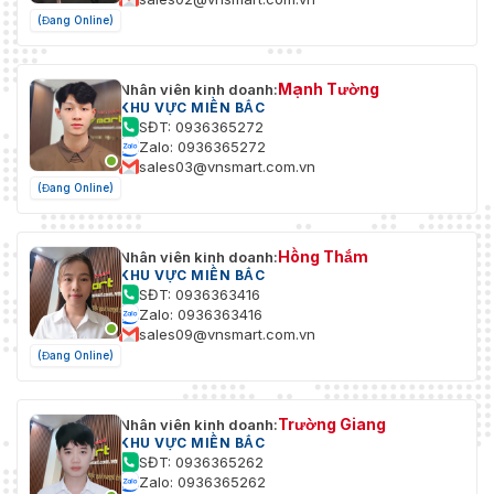
(Đang Online)
Mạnh Tường
Nhân viên kinh doanh:
KHU VỰC MIỀN BẮC
SĐT: 0936365272
Zalo: 0936365272
sales03@vnsmart.com.vn
(Đang Online)
Hồng Thắm
Nhân viên kinh doanh:
KHU VỰC MIỀN BẮC
SĐT: 0936363416
Zalo: 0936363416
sales09@vnsmart.com.vn
(Đang Online)
Trường Giang
Nhân viên kinh doanh:
KHU VỰC MIỀN BẮC
SĐT: 0936365262
Zalo: 0936365262