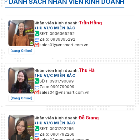
- DANH SÁCH NHÂN VIÊN KINH DOANH
Trần Hồng
Nhân viên kinh doanh:
KHU VỰC MIỀN BẮC
SĐT: 0936365292
Zalo: 0936365292
sales01@vnsmart.com.vn
(Đang Online)
Thu Hà
Nhân viên kinh doanh:
KHU VỰC MIỀN BẮC
SĐT: 0901790099
Zalo: 0901790099
sales04@vnsmart.com.vn
(Đang Online)
Đỗ Giang
Nhân viên kinh doanh:
KHU VỰC MIỀN BẮC
SĐT: 0901792266
Zalo: 0901792266
sales02@vnsmart.com.vn