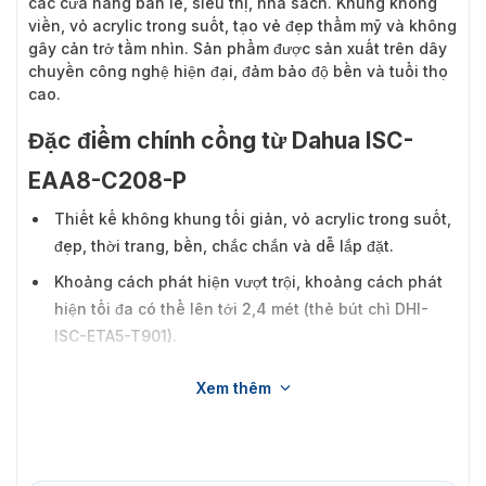
các cửa hàng bán lẻ, siêu thị, nhà sách. Khung không
viền, vỏ acrylic trong suốt, tạo vẻ đẹp thẩm mỹ và không
gây cản trở tầm nhìn. Sản phẩm được sản xuất trên dây
chuyền công nghệ hiện đại, đảm bảo độ bền và tuổi thọ
cao.
Đặc điểm chính cổng từ Dahua ISC-
EAA8-C208-P
Thiết kế không khung tối giản, vỏ acrylic trong suốt,
đẹp, thời trang, bền, chắc chắn và dễ lắp đặt.
Khoảng cách phát hiện vượt trội, khoảng cách phát
hiện tối đa có thể lên tới 2,4 mét (thẻ bút chì DHI-
ISC-ETA5-T901).
Khả năng chống nhiễu tuyệt vời, hoạt động liên tục
Xem thêm
trong môi trường điện từ phức tạp.
Màn hình OLED 1,3 inch tích hợp và giao diện WEB,
cấu hình thuận tiện.