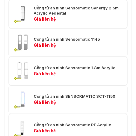
Cổng từ an ninh Sensormatic Synergy 2.5m
Acrylic Pedestal
Giá liên hệ
Cổng từ an ninh Sensormatic 1145
Giá liên hệ
Cổng từ an ninh Sensormatic 1.8m Acrylic
Giá liên hệ
Ứng dụng thực tế của cổng từ A1140-D
VietnamSmart
đơn vị cung cấp
cửa từ an ninh A1140-D
chất lượng với mức giá tốt nhất. Sản phẩm được chúng
Cổng từ an ninh SENSORMATIC SCT-1150
tôi nhập từ những thương hiệu nổi tiếng. Nên cam kết
Giá liên hệ
hàng chính hãng với chất lượng được đảm bảo. Đến với
VietnamSmart
để được trải nghiệm những sản phẩm
công nghệ hiện đại và chất lượng. Để hiểu rõ hơn về
Cổng từ an ninh Sensormatic RF Acrylic
thiết bị này, bạ liên hệ với nhân viên kinh doanh của
Giá liên hệ
chúng tôi theo thông tin bên dưới. Nhận hỗ trợ tư vấn