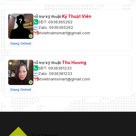
Kỹ Thuật Viên
Hỗ trợ kỹ thuật:
SĐT: 0936365262
Zalo: 0936365262
ktvietnamsmart@gmail.com
(Đang Online)
Thu Hương
Hỗ trợ kỹ thuật:
SĐT: 0936361233
Zalo: 0936361233
ktvietnamsmart@gmail.com
(Đang Online)