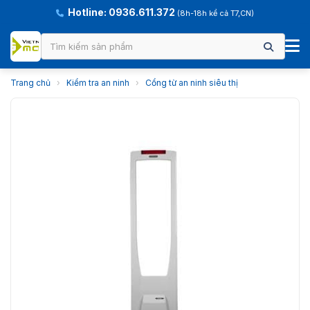
Hotline: 0936.611.372
(8h-18h kể cả T7,CN)
Trang chủ
›
Kiểm tra an ninh
›
Cổng từ an ninh siêu thị