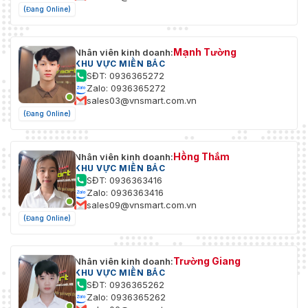
(Đang Online)
Mạnh Tường
Nhân viên kinh doanh:
KHU VỰC MIỀN BẮC
SĐT: 0936365272
Zalo: 0936365272
sales03@vnsmart.com.vn
(Đang Online)
Hồng Thắm
Nhân viên kinh doanh:
KHU VỰC MIỀN BẮC
SĐT: 0936363416
Zalo: 0936363416
sales09@vnsmart.com.vn
(Đang Online)
Trường Giang
Nhân viên kinh doanh:
KHU VỰC MIỀN BẮC
SĐT: 0936365262
Zalo: 0936365262