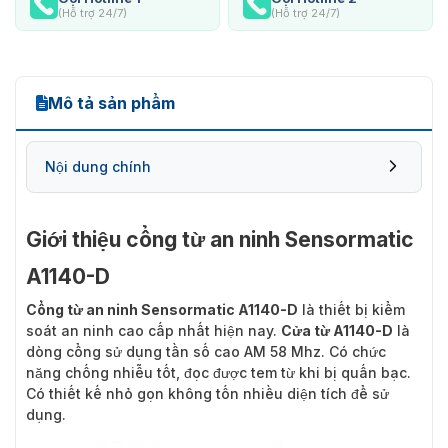
(Hỗ trợ 24/7)
(Hỗ trợ 24/7)
Mô tả sản phẩm
Nội dung chính
Giới thiệu cổng từ an ninh Sensormatic
A1140-D
Thông số kỹ thuật của cửa từ an ninh A1140-
D
Cổng từ an ninh Sensormatic A1140-D
là thiết bị kiểm
soát an ninh cao cấp nhất hiện nay.
Cửa từ A1140-D
là
dòng cổng sử dụng tần số cao AM 58 Mhz. Có chức
năng chống nhiễu tốt, đọc được tem từ khi bị quấn bạc.
Có thiết kế nhỏ gọn không tốn nhiều diện tích để sử
dụng.