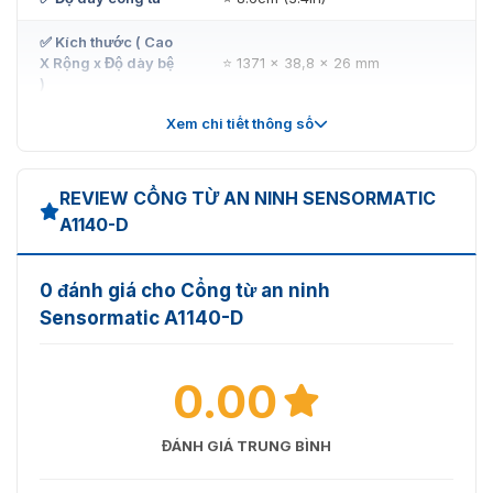
✅ Kích thước ( Cao
✅ Tiêu chí kỹ thuật
⭐ Thông số
X Rộng x Độ dày bệ
⭐ 1371 x 38,8 x 26 mm
)
✅ Model
Xem chi tiết thông số
✅ Trọng lượng
⭐ 9.16kg (20.2lbs)
✅ Tần số
✅ Khoảng cách bắt sóng
REVIEW CỔNG TỪ AN NINH SENSORMATIC
A1140-D
✅ Khoảng cách bắt tem từ
0 đánh giá cho Cổng từ an ninh
✅ Chất liệu
Sensormatic A1140-D
✅ Hỗ trợ chỉnh cổng
0.00
✅ Độ dày cổng từ
✅ Kích thước ( Cao X Rộng x Độ dày bệ )
ĐÁNH GIÁ TRUNG BÌNH
✅ Trọng lượng