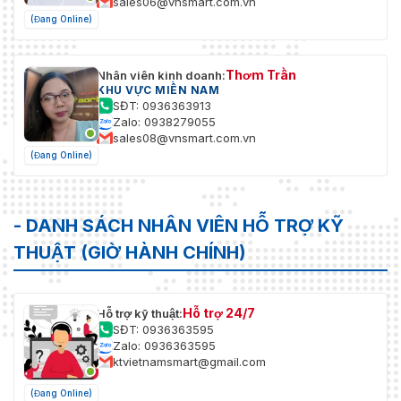
sales06@vnsmart.com.vn
(Đang Online)
Thơm Trần
Nhân viên kinh doanh:
KHU VỰC MIỀN NAM
SĐT: 0936363913
Zalo: 0938279055
sales08@vnsmart.com.vn
(Đang Online)
- DANH SÁCH NHÂN VIÊN HỖ TRỢ KỸ
THUẬT (GIỜ HÀNH CHÍNH)
Hỗ trợ 24/7
Hỗ trợ kỹ thuật:
SĐT: 0936363595
Zalo: 0936363595
ktvietnamsmart@gmail.com
(Đang Online)