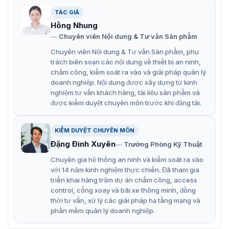
Điểm đặc biệt của thiết bị này là hỗ trợ chống báo động
TÁC GIẢ
giả với các thiết bị, vật kim loại khác. Vô cùng đặc biệt
mà không phải dòng cổng nào cũng được trang bị tính
Hồng Nhung
năng này.
Chuyên viên Nội dung & Tư vấn Sản phẩm
Chuyên viên Nội dung & Tư vấn Sản phẩm, phụ
Tính năng chính của cửa từ
trách biên soạn các nội dung về thiết bị an ninh,
chấm công, kiểm soát ra vào và giải pháp quản lý
Sensormatic A1140-D
doanh nghiệp. Nội dung được xây dựng từ kinh
nghiệm tư vấn khách hàng, tài liệu sản phẩm và
Các tính năng nổi bật của cổng an ninh A1140-D như
được kiểm duyệt chuyên môn trước khi đăng tải.
sau:
Khoảng cách bắt sóng 2 cổng từ 1.4-1.8m.
KIỂM DUYỆT CHUYÊN MÔN
Tần số phát: AM 58KHz.
Đặng Đình Xuyên
Trưởng Phòng Kỹ Thuật
Cổng từ công nghệ AM chuyên dùng trong các siêu
Chuyên gia hệ thống an ninh và kiểm soát ra vào
thị, cửa hàng, nhà sách… nhằm tăng cường an ninh,
với 14 năm kinh nghiệm thực chiến. Đã tham gia
chống mất trộm hàng hóa.
triển khai hàng trăm dự án chấm công, access
control, cổng xoay và bãi xe thông minh, đồng
Cổng sử dụng tần số AM không bị báo động giả với
thời tư vấn, xử lý các giải pháp hạ tầng mạng và
các thiết bị điện, kim loại đặt gần cổng như bóng đèn
phần mềm quản lý doanh nghiệp.
điện, máy tính tiền, cửa nhôm.