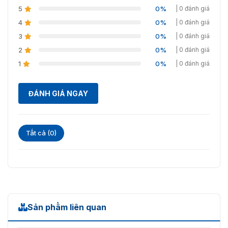
5
0%
| 0 đánh giá
4
0%
| 0 đánh giá
Hình ảnh thực tế của sản phẩm an ninh A1140-D
3
0%
| 0 đánh giá
2
0%
| 0 đánh giá
1
0%
| 0 đánh giá
ĐÁNH GIÁ NGAY
Tất cả (0)
Cổng từ A1140-D được ứng dụng thực tế
Sản phẩm liên quan