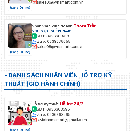
sales06@vnsmart.com.vn
(Đang Online)
Thơm Trần
Nhân viên kinh doanh:
KHU VỰC MIỀN NAM
SĐT: 0936363913
Zalo: 0938279055
sales08@vnsmart.com.vn
(Đang Online)
- DANH SÁCH NHÂN VIÊN HỖ TRỢ KỸ
THUẬT (GIỜ HÀNH CHÍNH)
Hỗ trợ 24/7
Hỗ trợ kỹ thuật:
SĐT: 0936363595
Zalo: 0936363595
ktvietnamsmart@gmail.com
(Đang Online)