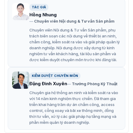
TÁC GIẢ
Hồng Nhung
Cổng từ an ninh ZKTeco ZKAM10A
Chuyên viên Nội dung & Tư vấn Sản phẩm
Chuyên viên Nội dung & Tư vấn Sản phẩm, phụ
Chức năng công nghệ cổng từ an ninh
trách biên soạn các nội dung về thiết bị an ninh,
chấm công, kiểm soát ra vào và giải pháp quản lý
ZKAM10A
doanh nghiệp. Nội dung được xây dựng từ kinh
nghiệm tư vấn khách hàng, tài liệu sản phẩm và
Cổng từ an ninh ZKTeco ZKAM10A là một chuỗi series
được kiểm duyệt chuyên môn trước khi đăng tải.
gồm 2 sản phẩm Master và Slave. Đều là sản phẩm để
kiểm soát an ninh chống trộm cắp hàng hóa tốt nhất
hiện nay. Thế nên, thiết bị được ZKTeco tích hợp nhiều
KIỂM DUYỆT CHUYÊN MÔN
tính năng công nghệ nổi bật như sau:
Đặng Đình Xuyên
Trưởng Phòng Kỹ Thuật
Chống nhiễu kim loại.
Chuyên gia hệ thống an ninh và kiểm soát ra vào
Đáng tin cậy và linh hoạt.
với 14 năm kinh nghiệm thực chiến. Đã tham gia
triển khai hàng trăm dự án chấm công, access
Thân thiện với môi trường.
control, cổng xoay và bãi xe thông minh, đồng
thời tư vấn, xử lý các giải pháp hạ tầng mạng và
Cấu trúc ổn định đảm bảo độ bền lâu dài.
phần mềm quản lý doanh nghiệp.
Điều chỉnh và điều chỉnh chống nhiễu dựa trên phần