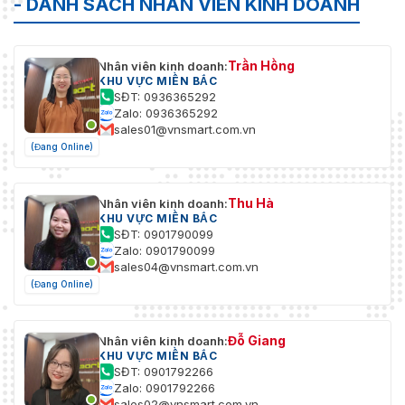
- DANH SÁCH NHÂN VIÊN KINH DOANH
Trần Hồng
Nhân viên kinh doanh:
KHU VỰC MIỀN BẮC
SĐT: 0936365292
Zalo: 0936365292
sales01@vnsmart.com.vn
(Đang Online)
Thu Hà
Nhân viên kinh doanh:
KHU VỰC MIỀN BẮC
SĐT: 0901790099
Zalo: 0901790099
sales04@vnsmart.com.vn
(Đang Online)
Đỗ Giang
Nhân viên kinh doanh:
KHU VỰC MIỀN BẮC
SĐT: 0901792266
Zalo: 0901792266
sales02@vnsmart.com.vn