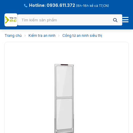
Hotline: 0936.611.372
(8h-18h kể cả T7,CN)
Trang chủ
›
Kiểm tra an ninh
›
Cổng từ an ninh siêu thị