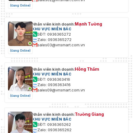
(Đang Online)
Mạnh Tường
Nhân viên kinh doanh:
KHU VỰC MIỀN BẮC
SĐT: 0936365272
Zalo: 0936365272
sales03@vnsmart.com.vn
(Đang Online)
Hồng Thắm
Nhân viên kinh doanh:
KHU VỰC MIỀN BẮC
SĐT: 0936363416
Zalo: 0936363416
sales09@vnsmart.com.vn
(Đang Online)
Trường Giang
Nhân viên kinh doanh:
KHU VỰC MIỀN BẮC
SĐT: 0936365262
Zalo: 0936365262