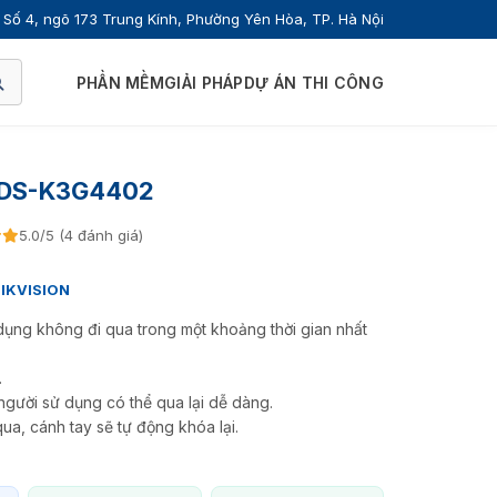
Số 4, ngõ 173 Trung Kính, Phường Yên Hòa, TP. Hà Nội
PHẦN MỀM
GIẢI PHÁP
DỰ ÁN THI CÔNG
n DS-K3G4402
5.0/5 (4 đánh giá)
IKVISION
dụng không đi qua trong một khoảng thời gian nhất
.
người sử dụng có thể qua lại dễ dàng.
ua, cánh tay sẽ tự động khóa lại.