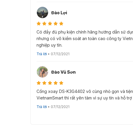
được tư vấn và nhận báo giá những mẫu
cổng
hiệ nay !!
Đào Lợi
Có đầy đủ phụ kiện chính hãng hướng dẫn sử d
nhưng có võ kiểm soát an toàn cao công ty Viet
nghiệp uy tín.
Trả lời
•
07/12/2021
Đào Vũ Sơn
Cổng xoay DS-K3G4402 vô cùng nhỏ gọn và tiện lợ
VietnamSmart thì rất yên tâm vì sự uy tín và hỗ trợ
Trả lời
•
07/12/2021