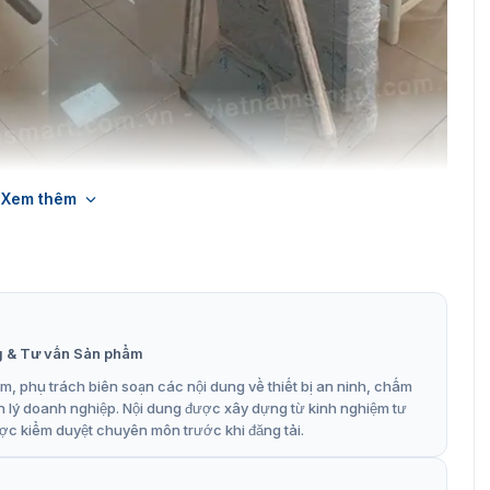
Xem thêm
 xoay 3 càng Hikvision DS-K3G4402
ipod Hikvision DS-K3G4402
hải, phù hợp cho cả người khuyết tất ngồi xe lăn. Cổng
g & Tư vấn Sản phẩm
dụng và sử dụng trong các không gian hẹp. Bởi vậy mà
i như: ngân hàng, nhà máy, KCN, xí nghiệp, phân xưởng.
, phụ trách biên soạn các nội dung về thiết bị an ninh, chấm
 và đảm bảo an ninh lối đi cho khu vực
n lý doanh nghiệp. Nội dung được xây dựng từ kinh nghiệm tư
ợc kiểm duyệt chuyên môn trước khi đăng tải.
 được mã hóa đặc biệt để giảm lo ngại về rò rỉ quyền riêng