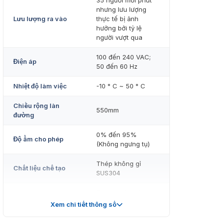
35 người mỗi phút
nhưng lưu lượng
Lưu lượng ra vào
thực tế bị ảnh
hưởng bởi tỷ lệ
người vượt qua
100 đến 240 VAC;
Điện áp
50 đến 60 Hz
Nhiệt độ làm việc
-10 ° C ~ 50 ° C
Chiều rộng làn
550mm
đường
0% đến 95%
Độ ẩm cho phép
(Không ngưng tụ)
Thép không gỉ
Chất liệu chế tạo
SUS304
Trong nhà hoặc
Môi trường ứng
ngoài trời (có mái
Xem chi tiết thông số
dụng
che)