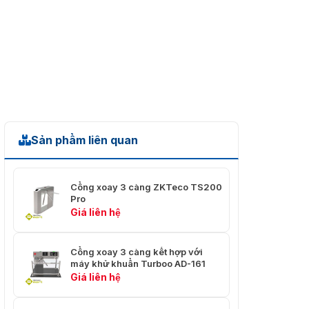
Loại Thẻ
M1; EM
Khoảng Cách
20mm
Tường
Chiều Rộng Làn
550
Đường
Chiều Rộng Đề Xuất
550
Sản phẩm liên quan
Chiều Rộng Bệ
202mm
Chiều Dài Bệ
502mm
Cổng xoay 3 càng ZKTeco TS200
Vật Liệu Rào Cản
Ống thép không rỉ
Pro
Giá liên hệ
Loại Bệ Bên
hàng rào (130mm)
MCBF
＞3 triệu lần
Cổng xoay 3 càng kết hợp với
máy khử khuẩn Turboo AD-161
Giá liên hệ
Khóa Điều Khiển
2
Đầu Vào Báo Thức
2