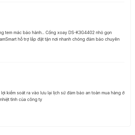
 xoay 3 càng giá rẻ
được nhiều khách hàng lựa chọn nhất
ụng tem mác bảo hành... Cổng xoay DS-K3G4402 nhỏ gọn
namSmart hỗ trợ lắp đặt tận nơi nhanh chóng đảm bảo chuyên
i kiểm soát ra vào lưu lại lịch sử đảm bảo an toàn mua hàng ở
 nhiệt tình của công ty