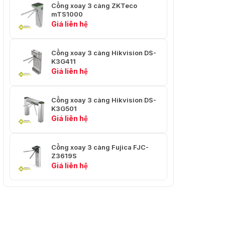
Cổng xoay 3 càng ZKTeco
mTS1000
Đầu Ra Báo Động
2
Giá liên hệ
Giao Diện Mạng
1
Cổng xoay 3 càng Hikvision DS-
6 (Các giao diện có
K3G411
thể được chuyển
Giá liên hệ
RS-485
sang RS-232 thông
qua công tắc DIP)
Cổng xoay 3 càng Hikvision DS-
6 giao diện có thể
K3G501
được chuyển sang
Giá liên hệ
RS-232 thông qua
công tắc DIP
RS-232
Cổng xoay 3 càng Fujica FJC-
Z3619S
2 cho mô-đun vân
Giá liên hệ
tay hoặc máy quét
mã QR
Dung Lượng Thẻ
60.000
Công Suất Sự Kiện
180.000