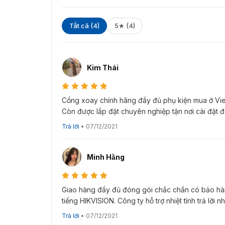
phim, khu vui chơi giải trí.
Tất cả (4)
5★ (4)
Kiểu xác thực
Chiều rộng lối
Kiểm soát hai chiều bằng thẻ Mifare
Kim Thái
without Card Module
Cổng xoay chính hãng đầy đủ phụ kiện mua ở Viet
without Card Module&Access board
Còn được lắp đặt chuyên nghiệp tận nơi cài đặt đế
Trả lời
•
07/12/2021
Two-way Face, without Card Module&Access
board
Minh Hằng
VietnamSmart phân phối cổng 
Giao hàng đầy đủ đóng gói chắc chắn có bảo hàn
Thiết bị an ninh Hikvision DS-K3G4402 được 
tiếng HIKVISION. Công ty hỗ trợ nhiệt tình trả lời
từ đơn vị
VietnamSmart
. Nhờ vậy mà tạo tâm l
lượng. Cam kết chất lượng, hàng mới 100% cùn
Trả lời
•
07/12/2021
viên nhiều kinh nghiệm luôn sẵn sàng hỗ trợ 2