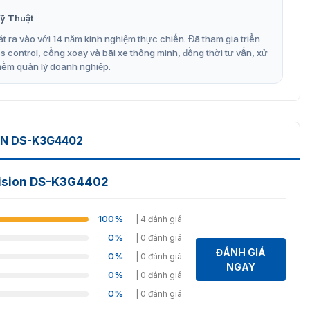
 do, chế độ bị cấm
ỹ Thuật
t ra vào với 14 năm kinh nghiệm thực chiến. Đã tham gia triển
control, cổng xoay và bãi xe thông minh, đồng thời tư vấn, xử
mềm quản lý doanh nghiệp.
qua.
oạt, rào chắn sẽ tự động được thả xuống để sơ tán khẩn
ON DS-K3G4402
ẽ hủy bỏ quyền vượt nếu một người không vượt qua làn
vision DS-K3G4402
100%
| 4 đánh giá
0%
| 0 đánh giá
ĐÁNH GIÁ
0%
| 0 đánh giá
 cổng xoay DS-K3G4402
NGAY
0%
| 0 đánh giá
402 phù hợp cho văn phong kiến trúc tại sảnh chính.
0%
| 0 đánh giá
ấy dựng theo mô hình thu phí như: phòng GYM, rạp chiếu