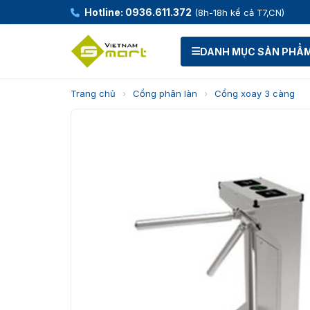
Hotline: 0936.611.372
(8h-18h kể cả T7,CN)
DANH MỤC SẢN PHẨ
Trang chủ
›
Cổng phân làn
›
Cổng xoay 3 càng