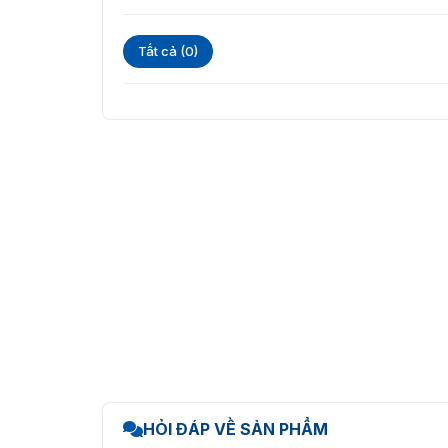
Tất cả (0)
Cổng xoay 3 chấu DS-K3G201-
Một số thông tin về cổng xoay
Cửa xoay 3 càng DS-K3G201X là một giải pháp
quả. Với thiết kế chắc chắn và tính năng li
lại sự thuận tiện cho người dùng.
Vật liệu thép không gỉ SUS304 bền chắc.
Dễ dàng tích hợp với bộ điều khiển truy c
Bo mạch truy cập tích hợp DS-K2802 và đầu
Hỗ trợ nhiều phương thức xác thực như thẻ
HỎI ĐÁP VỀ SẢN PHẨM
Cổng cho phép di chuyển một cách dễ dàn