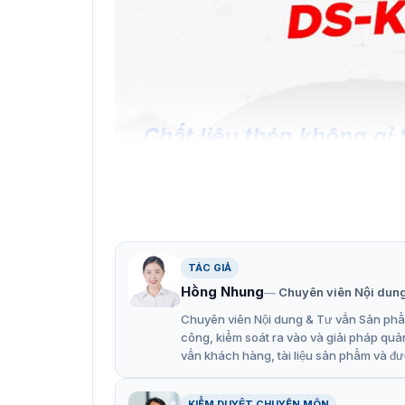
TÁC GIẢ
Hồng Nhung
Chuyên viên Nội dun
Chuyên viên Nội dung & Tư vấn Sản phẩm
công, kiểm soát ra vào và giải pháp quả
Cổng xoay 3 càng Hi
vấn khách hàng, tài liệu sản phẩm và đư
Ứng dụng của cổng xoay 3 ch
KIỂM DUYỆT CHUYÊN MÔN