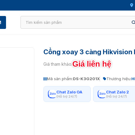
M
Cổng xoay 3 càng Hikvisio
Giá liên hệ
Giá tham khảo:
Mã sản phẩm:
DS-K3G201X
Thương hiệu:
H
Chat Zalo OA
Chat Zalo 2
(Hỗ trợ 24/7)
(Hỗ trợ 24/7)