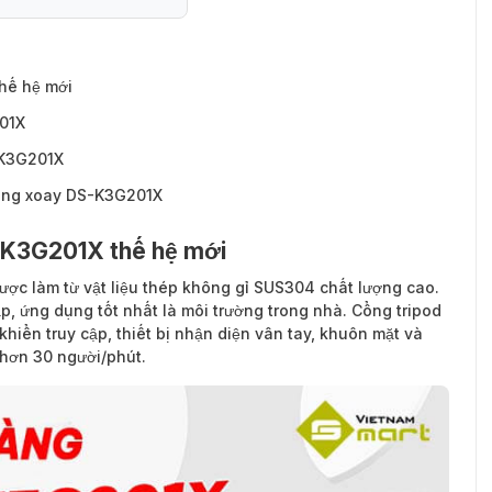
hế hệ mới
01X
-K3G201X
cổng xoay DS-K3G201X
-K3G201X thế hệ mới
ược làm từ vật liệu thép không gỉ SUS304 chất lượng cao.
, ứng dụng tốt nhất là môi trường trong nhà. Cổng tripod
hiển truy cập, thiết bị nhận diện vân tay, khuôn mặt và
n hơn 30 người/phút.