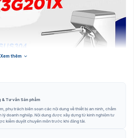
Xem thêm
g & Tư vấn Sản phẩm
, phụ trách biên soạn các nội dung về thiết bị an ninh, chấm
n lý doanh nghiệp. Nội dung được xây dựng từ kinh nghiệm tư
kvision DS-K3G201X chất lượng cao
ợc kiểm duyệt chuyên môn trước khi đăng tải.
ấu DS-K3G201X