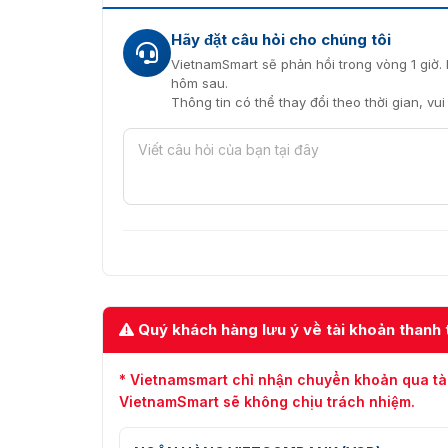
Trang bị chức năng tự động mở trong trườ
Hãy đặt câu hỏi cho chúng tôi
VietnamSmart sẽ phản hồi trong vòng 1 giờ. 
VietnamSmart là địa chỉ uy tí
hôm sau.
Thông tin có thể thay đổi theo thời gian, vu
VietnamSmart
là một trong những địa chỉ uy
Việt Nam.Cam kết cung cấp sản phẩm chính hã
cao. Cung cấp mức giá hợp lý cho các sản phẩ
vẫn đảm bảo chất lượng. Chúng tôi không chỉ
diện. Liên hệ ngay với chúng tôi qua số HOTLI
Quý khách hàng lưu ý về tài khoản thanh 
* Vietnamsmart chỉ nhận chuyển khoản qua tà
VietnamSmart sẽ không chịu trách nhiệm.