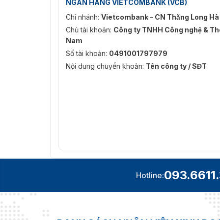
NGÂN HÀNG VIETCOMBANK (VCB)
Chi nhánh:
Vietcombank – CN Thăng Long Hà
Chủ tài khoản:
Công ty TNHH Công nghệ & Thô
Nam
Số tài khoản:
0491001797979
Nội dung chuyển khoản:
Tên công ty / SĐT
093.6611
Hotline: