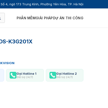
Số 4, ngõ 173 Trung Kính, Phường Yên Hòa, TP. Hà Nội
PHẦN MỀM
GIẢI PHÁP
DỰ ÁN THI CÔNG
n DS-K3G201X
IKVISION
Gọi Hotline 1
Gọi Hotline 2
(Hỗ trợ 24/7)
(Hỗ trợ 24/7)