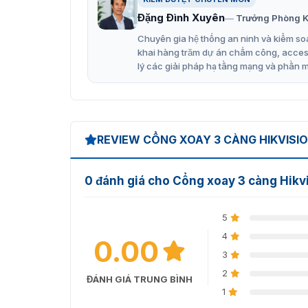
Cổng xoay 3 càng
được thiết kế để đảm bảo a
Đặng Đình Xuyên
Trưởng Phòng K
như văn phòng, nhà máy, sản tòa nhà, chung c
Chuyên gia hệ thống an ninh và kiểm soá
vào, kiểm soát lưu lượng truy cập tại các khu
khai hàng trăm dự án chấm công, access 
phép.
lý các giải pháp hạ tầng mạng và phần 
REVIEW CỔNG XOAY 3 CÀNG HIKVISI
0 đánh giá cho Cổng xoay 3 càng Hik
5
4
0.00
3
2
ĐÁNH GIÁ TRUNG BÌNH
1