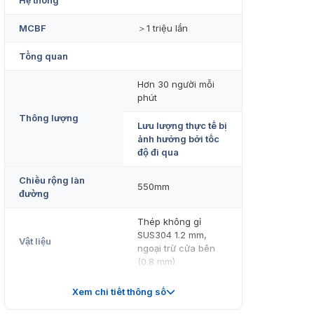
Hệ thống
MCBF
＞1 triệu lần
Tổng quan
Hơn 30 người mỗi
phút
Thông lượng
Lưu lượng thực tế bị
ảnh hưởng bởi tốc
độ đi qua
Chiều rộng làn
550mm
đường
Thép không gỉ
SUS304 1.2 mm,
Vật liệu
ngoại trừ cửa bên
(0.8 mm)
DS-K3G201-R/Pa-
Xem chi tiết thông số
Dm55: 12 VDC, 3 A