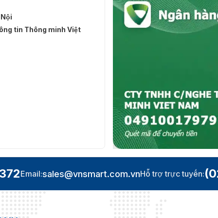
 Nội
ng tin Thông minh Việt
.372
(0
sales@vnsmart.com.vn
Email:
Hỗ trợ trực tuyến: