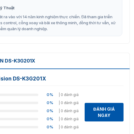
n ninh và quản lý luồng người hiệu quả trong các khu vực
ỹ Thuật
ư, sân bay và các địa điểm công cộng. Kiểm soát lối ra
t ra vào với 14 năm kinh nghiệm thực chiến. Đã tham gia triển
 vực đông người. Ngăn chặn mọi tình trạng xâm nhập trái
control, cổng xoay và bãi xe thông minh, đồng thời tư vấn, xử
mềm quản lý doanh nghiệp.
ON DS-K3G201X
vision DS-K3G201X
0%
| 0 đánh giá
0%
| 0 đánh giá
ĐÁNH GIÁ
0%
| 0 đánh giá
NGAY
0%
| 0 đánh giá
0%
| 0 đánh giá