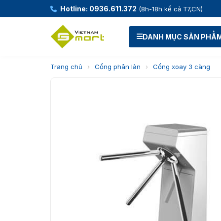
Hotline: 0936.611.372
(8h-18h kể cả T7,CN)
DANH MỤC SẢN PHẨ
Trang chủ
›
Cổng phân làn
›
Cổng xoay 3 càng