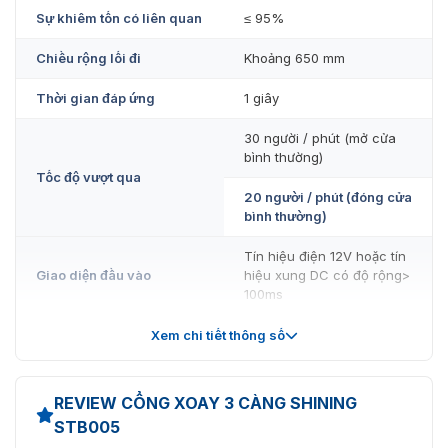
Sự khiêm tốn có liên quan
≤ 95%
Chiều rộng lối đi
Khoảng 650 mm
Thời gian đáp ứng
1 giây
30 người / phút (mở cửa
bình thường)
Tốc độ vượt qua
20 người / phút (đóng cửa
bình thường)
Tín hiệu điện 12V hoặc tín
Giao diện đầu vào
hiệu xung DC có độ rộng>
100ms
Chất liệu
thép không gỉ SS304
Xem chi tiết thông số
Chiều dài cánh tay
600mm
REVIEW CỔNG XOAY 3 CÀNG SHINING
RS485 / tín hiệu chuyển
Giao diện làm việc
STB005
tiếp