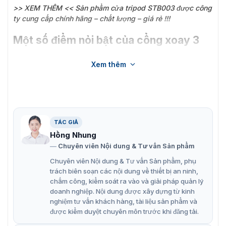
>> XEM THÊM << Sản phẩm
cửa tripod STB003
được công
ty cung cấp chính hãng – chất lượng – giá rẻ !!!
Một số điểm nỏi bật của cổng xoay 3
càng STB005
Xem thêm
Shining STB005 với các tính năng và cơ chế xoay tự
động, giúp kiểm soát vào ra chuyên nghiệp. Vừa tiết
kiệm nhân lưực vừ tiết kiệm chi phí mà quản lý lại chính
xác, rõ ràng. Ngăn chặn và giảm thiểu các trường hợp
ra/vào bất hợp pháp.
TÁC GIẢ
Chất liệu cao cấp
: Cổng được chế tạo từ thép không
Hồng Nhung
Chuyên viên Nội dung & Tư vấn Sản phẩm
gỉ, bền bỉ và sang trọng.
Chuyên viên Nội dung & Tư vấn Sản phẩm, phụ
Hoạt động linh hoạt
: Có thể thiết lập chế độ quay
trách biên soạn các nội dung về thiết bị an ninh,
một chiều hoặc hai chiều.
chấm công, kiểm soát ra vào và giải pháp quản lý
doanh nghiệp. Nội dung được xây dựng từ kinh
An toàn và tiện lợi
: Tự động khóa cánh tay sau khi sử
nghiệm tư vấn khách hàng, tài liệu sản phẩm và
dụng và tự động mở khi mất điện.
được kiểm duyệt chuyên môn trước khi đăng tải.
Hướng dẫn trực quan
: Đèn LED hình mũi tên chỉ dẫn