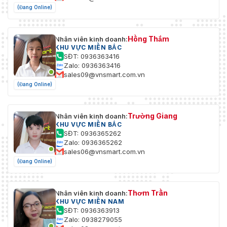
(Đang Online)
Hồng Thắm
Nhân viên kinh doanh:
KHU VỰC MIỀN BẮC
SĐT: 0936363416
Zalo: 0936363416
sales09@vnsmart.com.vn
(Đang Online)
Trường Giang
Nhân viên kinh doanh:
KHU VỰC MIỀN BẮC
SĐT: 0936365262
Zalo: 0936365262
sales06@vnsmart.com.vn
(Đang Online)
Thơm Trần
Nhân viên kinh doanh:
KHU VỰC MIỀN NAM
SĐT: 0936363913
Zalo: 0938279055