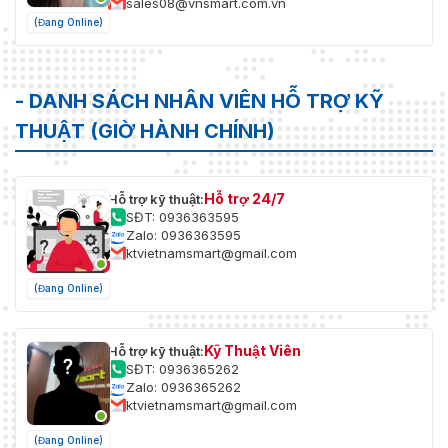
sales08@vnsmart.com.vn
(Đang Online)
- DANH SÁCH NHÂN VIÊN HỖ TRỢ KỸ
THUẬT (GIỜ HÀNH CHÍNH)
Hỗ trợ 24/7
Hỗ trợ kỹ thuật:
SĐT: 0936363595
Zalo: 0936363595
ktvietnamsmart@gmail.com
(Đang Online)
Kỹ Thuật Viên
Hỗ trợ kỹ thuật:
SĐT: 0936365262
Zalo: 0936365262
ktvietnamsmart@gmail.com
(Đang Online)