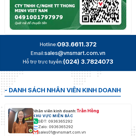
093.6611.372
Hotline:
sales@vnsmart.com.vn
Email:
(024) 3.7824073
Hỗ trợ trực tuyến:
- DANH SÁCH NHÂN VIÊN KINH DOANH
Trần Hồng
Nhân viên kinh doanh:
KHU VỰC MIỀN BẮC
SĐT: 0936365292
Zalo: 0936365292
sales01@vnsmart.com.vn