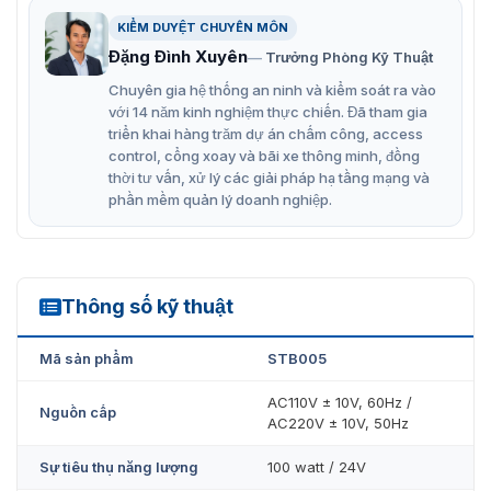
hướng đi và xác nhận truy cập.
KIỂM DUYỆT CHUYÊN MÔN
Bảo mật nâng cao
: Khả năng tích hợp với hệ thống
Đặng Đình Xuyên
Trưởng Phòng Kỹ Thuật
thẻ từ, vân tay hoặc mã số.
Chuyên gia hệ thống an ninh và kiểm soát ra vào
với 14 năm kinh nghiệm thực chiến. Đã tham gia
Chức năng khóa an toàn
: Cổng tự động khóa nếu
triển khai hàng trăm dự án chấm công, access
người dùng không đi qua trong thời gian quy định
control, cổng xoay và bãi xe thông minh, đồng
sau khi xác thực.
thời tư vấn, xử lý các giải pháp hạ tầng mạng và
phần mềm quản lý doanh nghiệp.
Đơn vị cung cấp cửa xoay 3 càng
Shining STB005 chính hãng
Thông số kỹ thuật
Cổng xoay 3 càng STB005 hiện đang được cung cấp
STB005
chính hãng trên thị trường bởi
Vietnamsmart
. Đến với
công ty để mua hàng chính hãng đảm bảo về chất lượng
Mã sản phẩm
STB005
cùng mức giá cạnh tranh. Chế độ bảo hành 12 tháng
theo quy định của nhà sản xuất. Sản phẩm sẽ được kỹ
AC110V ± 10V, 60Hz /
Nguồn cấp
thuật của công ty kiểm tra cẩn thận trước khi lắp đặt.
AC220V ± 10V, 50Hz
Liên hệ ngay báo giá
cổng tay xoay 3 chấu
chất lượng,
giá rẻ mà công ty cung cấp!
Sự tiêu thụ năng lượng
100 watt / 24V