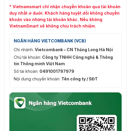
* Vietnamsmart chỉ nhận chuyển khoản qua tài khoản
duy nhất ở dưới. Khách hàng tuyệt đối không chuyển
khoản vào những tài khoản khác. Nếu không
VietnamSmart sẽ không chịu trách nhiệm.
NGÂN HÀNG VIETCOMBANK (VCB)
Chi nhánh:
Vietcombank – CN Thăng Long Hà Nội
Chủ tài khoản:
Công ty TNHH Công nghệ & Thông
tin Thông minh Việt Nam
Số tài khoản:
0491001797979
Nội dung chuyển khoản:
Tên công ty / SĐT