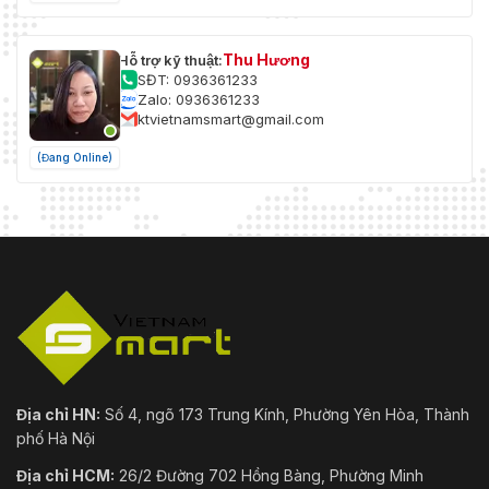
Thu Hương
Hỗ trợ kỹ thuật:
SĐT: 0936361233
Zalo: 0936361233
ktvietnamsmart@gmail.com
(Đang Online)
Địa chỉ HN:
Số 4, ngõ 173 Trung Kính, Phường Yên Hòa, Thành
phố Hà Nội
Địa chỉ HCM:
26/2 Đường 702 Hồng Bàng, Phường Minh