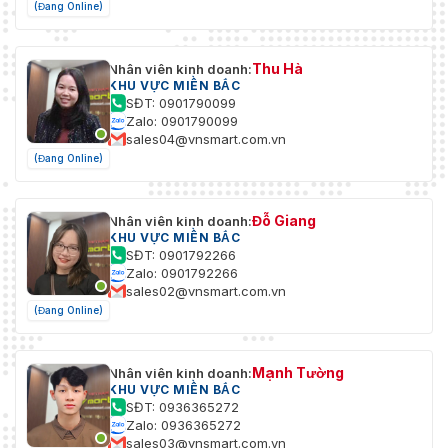
(Đang Online)
Thu Hà
Nhân viên kinh doanh:
KHU VỰC MIỀN BẮC
SĐT: 0901790099
Zalo: 0901790099
sales04@vnsmart.com.vn
(Đang Online)
Đỗ Giang
Nhân viên kinh doanh:
KHU VỰC MIỀN BẮC
SĐT: 0901792266
Zalo: 0901792266
sales02@vnsmart.com.vn
(Đang Online)
Mạnh Tường
Nhân viên kinh doanh:
KHU VỰC MIỀN BẮC
SĐT: 0936365272
Zalo: 0936365272
sales03@vnsmart.com.vn