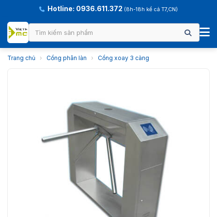
Hotline: 0936.611.372
(8h-18h kể cả T7,CN)
Trang chủ
›
Cổng phân làn
›
Cổng xoay 3 càng