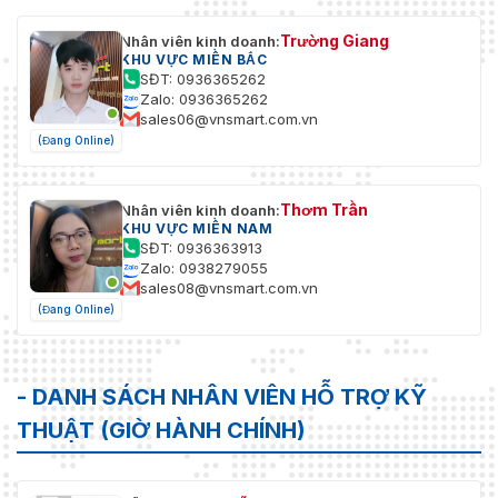
Trường Giang
Nhân viên kinh doanh:
KHU VỰC MIỀN BẮC
SĐT: 0936365262
Zalo: 0936365262
sales06@vnsmart.com.vn
(Đang Online)
Thơm Trần
Nhân viên kinh doanh:
KHU VỰC MIỀN NAM
SĐT: 0936363913
Zalo: 0938279055
sales08@vnsmart.com.vn
(Đang Online)
- DANH SÁCH NHÂN VIÊN HỖ TRỢ KỸ
THUẬT (GIỜ HÀNH CHÍNH)