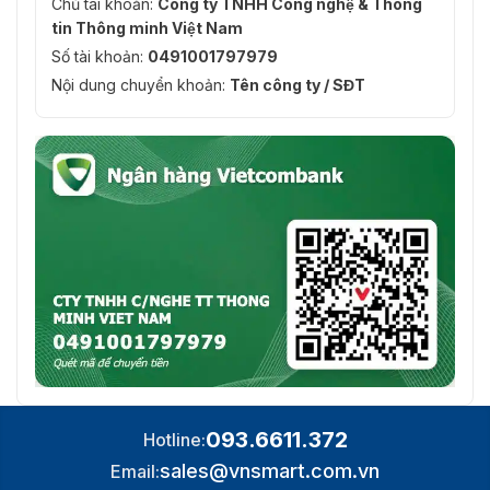
Chủ tài khoản:
Công ty TNHH Công nghệ & Thông
tin Thông minh Việt Nam
Số tài khoản:
0491001797979
Nội dung chuyển khoản:
Tên công ty / SĐT
093.6611.372
Hotline:
sales@vnsmart.com.vn
Email: