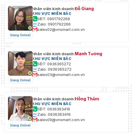
Đỗ Giang
Nhân viên kinh doanh:
KHU VỰC MIỀN BẮC
SĐT: 0901792266
Zalo: 0901792266
sales02@vnsmart.com.vn
(Đang Online)
Mạnh Tường
Nhân viên kinh doanh:
KHU VỰC MIỀN BẮC
SĐT: 0936365272
Zalo: 0936365272
sales03@vnsmart.com.vn
(Đang Online)
Hồng Thắm
Nhân viên kinh doanh:
KHU VỰC MIỀN BẮC
SĐT: 0936363416
Zalo: 0936363416
sales09@vnsmart.com.vn
(Đang Online)