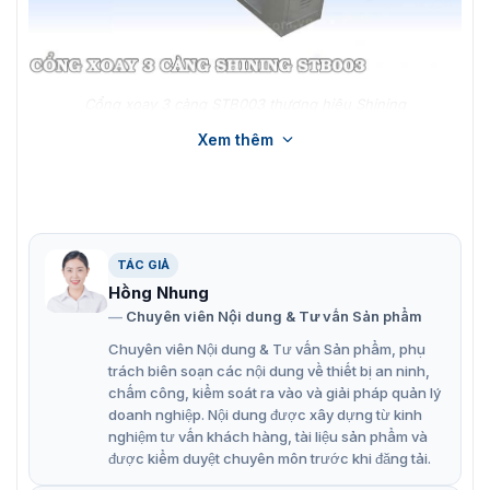
Cổng xoay 3 càng STB003 thương hiệu Shining
Xem thêm
Các chức năng chính cổng xoay 3 càng
STB003
Cửa xoay 3 càng STB003 của Shining là một thiết bị
kiểm soát ra vào tiên tiến. Được thiết kế để nâng cao an
TÁC GIẢ
ninh và quản lý lưu lượng người tại các khu vực cần bảo
Hồng Nhung
mật. Dưới đây là một số thông tin chi tiết về sản phẩm:
Chuyên viên Nội dung & Tư vấn Sản phẩm
Chất liệu cao cấp: Cổng được chế tạo từ thép không
Chuyên viên Nội dung & Tư vấn Sản phẩm, phụ
gỉ, bền bỉ và sang trọng.
trách biên soạn các nội dung về thiết bị an ninh,
chấm công, kiểm soát ra vào và giải pháp quản lý
Hoạt động linh hoạt: Có thể thiết lập chế độ quay một
doanh nghiệp. Nội dung được xây dựng từ kinh
chiều hoặc hai chiều.
nghiệm tư vấn khách hàng, tài liệu sản phẩm và
được kiểm duyệt chuyên môn trước khi đăng tải.
An toàn và tiện lợi: Tự động khóa cánh tay sau khi sử