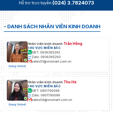
(024) 3.7824073
Hỗ trợ trực tuyến:
- DANH SÁCH NHÂN VIÊN KINH DOANH
Trần Hồng
Nhân viên kinh doanh:
KHU VỰC MIỀN BẮC
SĐT: 0936365292
Zalo: 0936365292
sales01@vnsmart.com.vn
(Đang Online)
Thu Hà
Nhân viên kinh doanh:
KHU VỰC MIỀN BẮC
SĐT: 0901790099
Zalo: 0901790099
sales04@vnsmart.com.vn
(Đang Online)