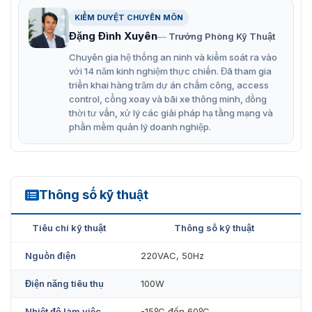
dụng và tự động mở khi mất điện.
KIỂM DUYỆT CHUYÊN MÔN
Hướng dẫn trực quan: Đèn LED hình mũi tên chỉ dẫn
Đặng Đình Xuyên
Trưởng Phòng Kỹ Thuật
hướng đi và xác nhận truy cập.
Chuyên gia hệ thống an ninh và kiểm soát ra vào
Bảo mật nâng cao: Khả năng tích hợp với hệ thống
với 14 năm kinh nghiệm thực chiến. Đã tham gia
thẻ từ, vân tay hoặc mã số.
triển khai hàng trăm dự án chấm công, access
control, cổng xoay và bãi xe thông minh, đồng
Chức năng khóa an toàn: Cổng tự động khóa nếu
thời tư vấn, xử lý các giải pháp hạ tầng mạng và
người dùng không đi qua trong thời gian quy định
phần mềm quản lý doanh nghiệp.
sau khi xác thực.
Tham khảo thêm mẫu cổng tripod
STB101
chất lượng, có
kiểu dáng chắc chắn đến cùng thương hiệu Shinning.
Thông số kỹ thuật
STB003
Lý do nên mua cổng xoay an ninh
Tiêu chí kỹ thuật
Thông số kỹ thuật
STB003 tại VietnamSmart
Nguồn điện
220VAC, 50Hz
Cổng xoay 3 càng STB003 hiện đang được
Vietnamsmart
phân phối chính hãng giá rẻ. Được nhập
Điện năng tiêu thụ
100W
trực tiếp nhà sản xuất Shinning, nên đảm bảo chất
lượng với mức giá cạnh trạnh. Hơn nữa, VNS là địa chỉ
Nhiệt độ làm việc
-15ºC đến 60ºC