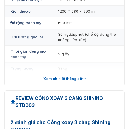
bán cổng xoay 3 càng
uy tín với đầy đủ giấy tờ, chính
sách bảo hành 12 tháng có tem dán từ công ty. Nên khi
Kích thước
1200 x 280 x 990 mm
mua cổng an ninh tại công ty, khách hàng sẽ không lo
mua nhầm hàng giả, hàng kém chất lượng. Liên hệ với
Độ rộng cánh tay
600 mm
chúng tôi qua 093.6611.372 để được tư vấn và hỗ trợ!
30 người/phút (chế độ dùng thẻ
Lưu lượng qua lại
không tiếp xúc)
Thời gian đóng mở
2 giây
cánh tay
Trọng lượng
38kg
Xem chi tiết thông số
Điều khiển từ xa
30 mét
REVIEW CỔNG XOAY 3 CÀNG SHINING
STB003
2 đánh giá cho Cổng xoay 3 càng Shining