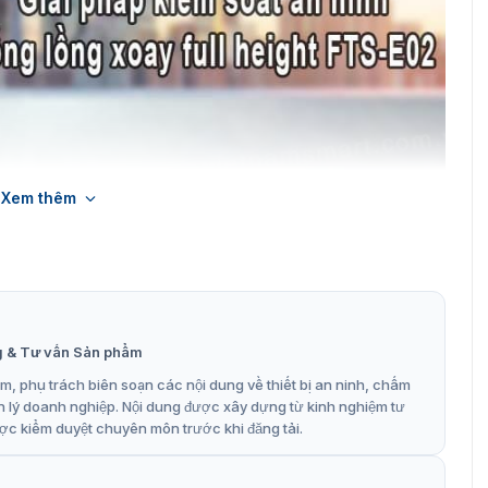
Xem thêm
 cửa lồng xoay Kaba FTS-E02
nh full height FTS-E02
g & Tư vấn Sản phẩm
, phụ trách biên soạn các nội dung về thiết bị an ninh, chấm
 được tại những dự án trọng điểm vừa qua. Nhờ vậy có thể
n lý doanh nghiệp. Nội dung được xây dựng từ kinh nghiệm tư
ách quan nhất về sản phẩm full height:
ợc kiểm duyệt chuyên môn trước khi đăng tải.