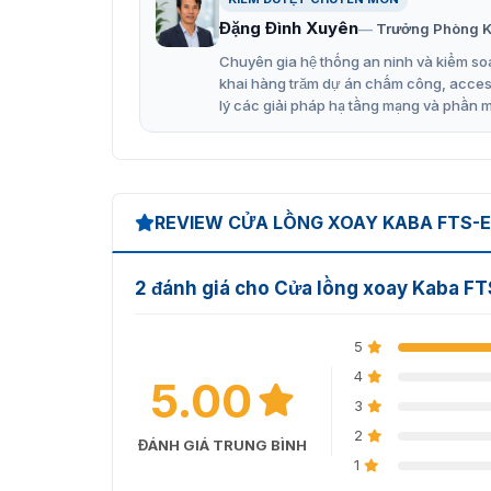
Đặng Đình Xuyên
Trưởng Phòng K
Chuyên gia hệ thống an ninh và kiểm soá
khai hàng trăm dự án chấm công, access 
lý các giải pháp hạ tầng mạng và phần 
REVIEW CỬA LỒNG XOAY KABA FTS-
2 đánh giá cho Cửa lồng xoay Kaba F
5
4
5.00
3
2
ĐÁNH GIÁ TRUNG BÌNH
1
Hình ảnh cổng lồng xoay f