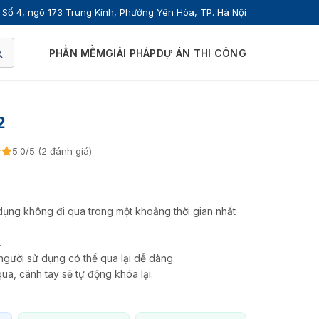
Số 4, ngõ 173 Trung Kính, Phường Yên Hòa, TP. Hà Nội
PHẦN MỀM
GIẢI PHÁP
DỰ ÁN THI CÔNG
2
5.0/5 (2 đánh giá)
dụng không đi qua trong một khoảng thời gian nhất
.
người sử dụng có thể qua lại dễ dàng.
ua, cánh tay sẽ tự động khóa lại.