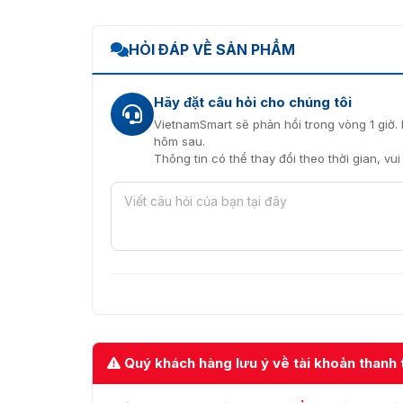
Ưu đãi hấp dẫn khi mua cổng ful
Cửa lồng xoay FTS-E02 được đánh giá là sản 
HỎI ĐÁP VỀ SẢN PHẨM
hoàn toàn chống được các tác nhân bên ngoài
kim loại hoặc các tác động từ ngoại lực tác đ
Hãy đặt câu hỏi cho chúng tôi
VietnamSmart sẽ phản hồi trong vòng 1 giờ. 
hôm sau.
Thông tin có thể thay đổi theo thời gian, vu
Quý khách hàng lưu ý về tài khoản thanh 