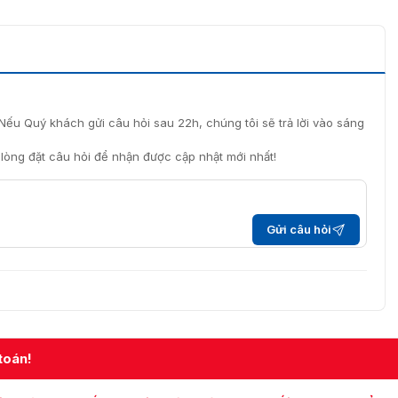
l height FTS-E02
phẩm tốt bền và chất lượng cao. Hơn nữa, sản phẩm sẽ
 tác động vào. Điển hình như: mảng bám bụi bẩn, oxy hóa
ộng vào.
Nếu Quý khách gửi câu hỏi sau 22h, chúng tôi sẽ trả lời vào sáng
i lòng đặt câu hỏi để nhận được cập nhật mới nhất!
Gửi câu hỏi
toán!