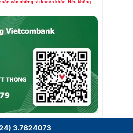
khoản vào những tài khoản khác. Nếu không
24) 3.7824073