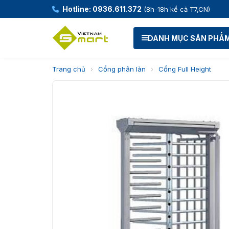
Hotline: 0936.611.372
(8h-18h kể cả T7,CN)
DANH MỤC SẢN PHẨ
Trang chủ
›
Cổng phân làn
›
Cổng Full Height