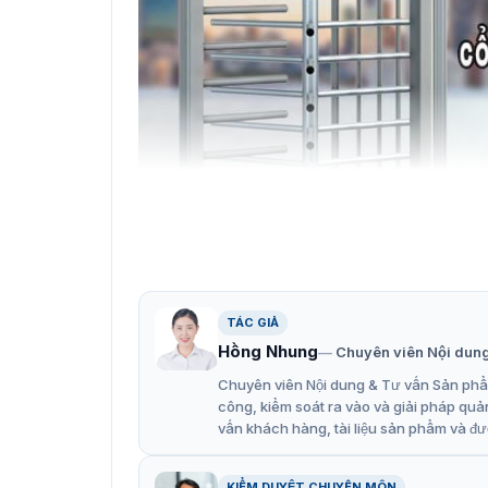
Giới thiệu về
TÁC GIẢ
Hình ảnh thực tế của cổng an ni
Hồng Nhung
Chuyên viên Nội dun
Chuyên viên Nội dung & Tư vấn Sản phẩm
Sau đây là hình ảnh thực tế mà chúng tôi thu
công, kiểm soát ra vào và giải pháp quả
giúp quý khách hàng có cái nhìn rõ nét và kh
vấn khách hàng, tài liệu sản phẩm và đư
KIỂM DUYỆT CHUYÊN MÔN