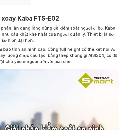
ng xoay Kaba FTS-E02
 phân làn dạng lồng dùng để kiểm soát người đi bộ. Kaba
nhu cầu khắt khe nhất của người quản lý. Thiết bị là sự
 sự hiện đại hơn.
m bảo tính an ninh cao. Cổng full height có thể kết nối với
oay luồng được cấu tạo bằng thép không gỉ AISI304, có độ
ặt chủ yếu ở ngoài trời với mái che.