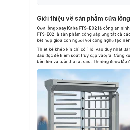
Giới thiệu về sản phẩm cửa lồ
Cửa lồng xoay Kaba FTS-E02
là cổng an ninh
FTS-E02 là sản phẩm cổng đáp ứng tất cả các 
kết hợp giữa con người với công nghệ tạo nên
Thiết kế khép kín chỉ có 1 lối vào duy nhất đả
đầu đọc để kiếm soát truy cập vào/ra. Cổng x
bền lớn và tuổi thọ rất cao. Thường được lắp đ