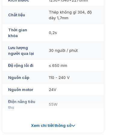
Kích thước
1250*1540*2270mm
Thép không gỉ 304, độ
Chất liệu
dày 1,7mm
Thời gian
0,2s
khóa
Lưu lượng
30 người / phút
người qua lại
Độ rộng lối đi
≤ 650 mm
Nguồn cấp
110 - 240 V
Nguồn motor
24V
Điện năng tiêu
55W
thụ
Tín hiệu điện
12V
áp vào
Xem chi tiết thông số