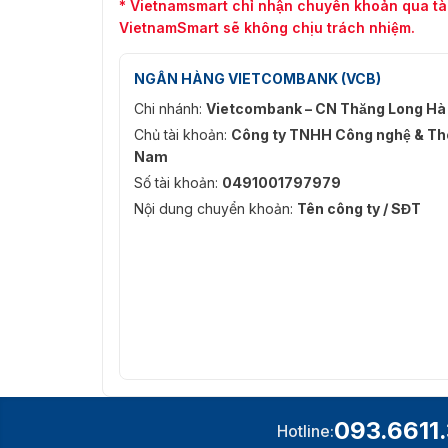
* Vietnamsmart chỉ nhận chuyển khoản qua tà
VietnamSmart sẽ không chịu trách nhiệm.
NGÂN HÀNG VIETCOMBANK (VCB)
Chi nhánh:
Vietcombank – CN Thăng Long Hà
Chủ tài khoản:
Công ty TNHH Công nghệ & Thô
cổng lồ
Nam
Số tài khoản:
0491001797979
Liên hệ với chúng tôi qua hotline: 093.6611.
Chúng tôi hân hành được phục vụ quý khách 
Nội dung chuyển khoản:
Tên công ty / SĐT
E02 mang lại.
093.6611
Hotline: