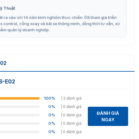
ỹ Thuật
t ra vào với 14 năm kinh nghiệm thực chiến. Đã tham gia triển
control, cổng xoay và bãi xe thông minh, đồng thời tư vấn, xử
mềm quản lý doanh nghiệp.
E02
TS-E02
100%
| 2 đánh giá
0%
| 0 đánh giá
ĐÁNH GIÁ
0%
| 0 đánh giá
NGAY
0%
| 0 đánh giá
0%
| 0 đánh giá
ull height FTS-E02 được ứng dụng thực tế