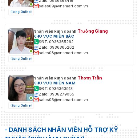
Zalo: 0936363416
sales09@vnsmart.com.vn
(Đang Online)
Trường Giang
Nhân viên kinh doanh:
KHU VỰC MIỀN BẮC
SĐT: 0936365262
Zalo: 0936365262
sales06@vnsmart.com.vn
(Đang Online)
Thơm Trần
Nhân viên kinh doanh:
KHU VỰC MIỀN NAM
SĐT: 0936363913
Zalo: 0938279055
sales08@vnsmart.com.vn
(Đang Online)
- DANH SÁCH NHÂN VIÊN HỖ TRỢ KỸ