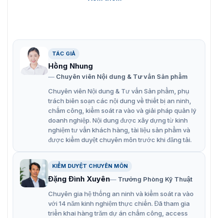
Tính năng chính của cửa tự động swing
barrier FJC-Z2358CE
Fujica FJC-Z2358CE là sản phẩm luôn là lựa chọn hàng
TÁC GIẢ
đầu cho những dự án kiểm soát lối đi trong không gian
Hồng Nhung
hẹp. Hiện đang là sản phẩm được đánh giá tốt từ khách
Chuyên viên Nội dung & Tư vấn Sản phẩm
hàng sử dụng với nhiều công nghệ được được tích hợp:
Chuyên viên Nội dung & Tư vấn Sản phẩm, phụ
Có kết nối đầu đọc thẻ thông minh
trách biên soạn các nội dung về thiết bị an ninh,
chấm công, kiểm soát ra vào và giải pháp quản lý
Có thể sử dụng quay một chiều hoặc hai chiều.
doanh nghiệp. Nội dung được xây dựng từ kinh
Chức năng tự động mở cửa khi gặp sự cố về nguồn
nghiệm tư vấn khách hàng, tài liệu sản phẩm và
điện
được kiểm duyệt chuyên môn trước khi đăng tải.
Đèn LED hiển thị chỉ dẫn hướng đi cho người đi bộ
KIỂM DUYỆT CHUYÊN MÔN
qua lại
Đặng Đình Xuyên
Trưởng Phòng Kỹ Thuật
Có độ an ninh và bảo mật cao, hỗ trợ quay đầu của
Chuyên gia hệ thống an ninh và kiểm soát ra vào
cửa quay
với 14 năm kinh nghiệm thực chiến. Đã tham gia
Hỗ trợ kết nối thiết bị công nghệ khác như máy chấm
triển khai hàng trăm dự án chấm công, access