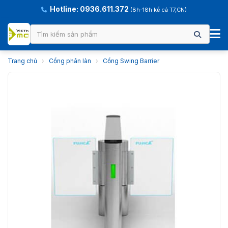
Hotline: 0936.611.372
(8h-18h kể cả T7,CN)
Trang chủ
›
Cổng phân làn
›
Cổng Swing Barrier