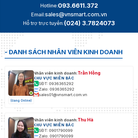
093.6611.372
Hotline:
sales@vnsmart.com.vn
Email:
(024) 3.7824073
Hỗ trợ trực tuyến:
- DANH SÁCH NHÂN VIÊN KINH DOANH
Trần Hồng
Nhân viên kinh doanh:
KHU VỰC MIỀN BẮC
SĐT: 0936365292
Zalo: 0936365292
sales01@vnsmart.com.vn
(Đang Online)
Thu Hà
Nhân viên kinh doanh:
KHU VỰC MIỀN BẮC
SĐT: 0901790099
Zalo: 0901790099