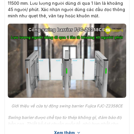
11500 mm. Lưu lượng người dùng đi qua 1 làn là khoảng
45 người/ phút. Xác nhận người dùng các đầu đọc thông
minh như quẹt thẻ, vân tay hoặc khuôn mặt.
Giới thiệu về cửa tự động swing barrier Fujica FJC-Z2358CE
Swing barier
được chế tạo từ thép không gỉ, đảm bảo độ
bền cao. Thiết kế đạt chuẩn quốc tế, phù hợp nhất cho
môi trường trong nhà hoặc có mái che.
Xem thêm