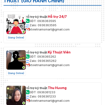
THUẬT (GIỜ HÀNH CHÍNH)
Hỗ trợ 24/7
Hỗ trợ kỹ thuật:
SĐT: 0936363595
Zalo: 0936363595
ktvietnamsmart@gmail.com
(Đang Online)
Kỹ Thuật Viên
Hỗ trợ kỹ thuật:
SĐT: 0936365262
Zalo: 0936365262
ktvietnamsmart@gmail.com
(Đang Online)
Thu Hương
Hỗ trợ kỹ thuật:
SĐT: 0936361233
Zalo: 0936361233
ktvietnamsmart@gmail.com