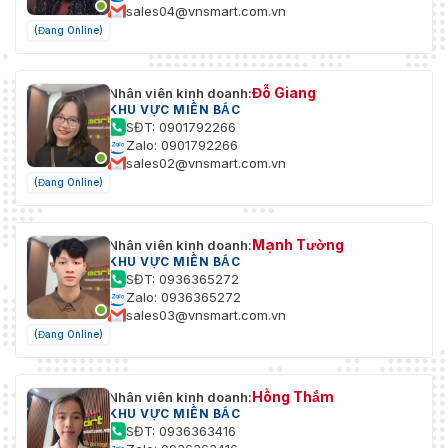
sales04@vnsmart.com.vn
(Đang Online)
Đỗ Giang
Nhân viên kinh doanh:
KHU VỰC MIỀN BẮC
SĐT: 0901792266
Zalo: 0901792266
sales02@vnsmart.com.vn
(Đang Online)
Mạnh Tường
Nhân viên kinh doanh:
KHU VỰC MIỀN BẮC
SĐT: 0936365272
Zalo: 0936365272
sales03@vnsmart.com.vn
(Đang Online)
Hồng Thắm
Nhân viên kinh doanh:
KHU VỰC MIỀN BẮC
SĐT: 0936363416