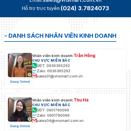
(024) 3.7824073
Hỗ trợ trực tuyến:
- DANH SÁCH NHÂN VIÊN KINH DOANH
Trần Hồng
Nhân viên kinh doanh:
KHU VỰC MIỀN BẮC
SĐT: 0936365292
Zalo: 0936365292
sales01@vnsmart.com.vn
(Đang Online)
Thu Hà
Nhân viên kinh doanh:
KHU VỰC MIỀN BẮC
SĐT: 0901790099
Zalo: 0901790099
sales04@vnsmart.com.vn
(Đang Online)