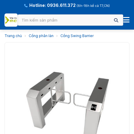
Hotline: 0936.611.372
(8h-18h kể cả T7,CN)
Trang chủ
›
Cổng phân làn
›
Cổng Swing Barrier