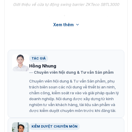
Giới thiệu về cửa tự động swing barrier ZKTeco SBTL3000
Chức năng chính cổng swing barrier
Xem thêm
ZKTeco SBTL3000
Điểm nổi bật của cổng swing barrier ZKTeco SBTL3000
là kiểm soát truy cập tự động dựa trên xác thực thông tin
(thẻ/vân tay). Cụ thể hơn, gồm:
TÁC GIẢ
Kiểm soát truy cập: Chỉ cho phép người dùng hợp lệ
Hồng Nhung
(có thẻ/vân tay được cấp phép) đi qua.
Chuyên viên Nội dung & Tư vấn Sản phẩm
Tự động mở/đóng: Mở tự động khi có xác thực hợp lệ,
Chuyên viên Nội dung & Tư vấn Sản phẩm, phụ
tự động đóng khi không có người đi qua.
trách biên soạn các nội dung về thiết bị an ninh,
chấm công, kiểm soát ra vào và giải pháp quản lý
An toàn: Khóa lại khi không có xác thực hợp lệ hoặc
doanh nghiệp. Nội dung được xây dựng từ kinh
sự cố nguồn điện.
nghiệm tư vấn khách hàng, tài liệu sản phẩm và
được kiểm duyệt chuyên môn trước khi đăng tải.
Chỉ dẫn: Sử dụng đèn LED để hướng dẫn người dùng
đi đúng hướng.
KIỂM DUYỆT CHUYÊN MÔN
An toàn tối ưu: cảm biến hồng ngoại để phát hiện vật