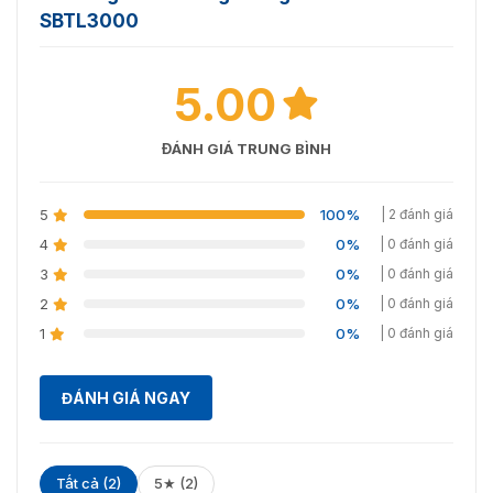
SBTL3000
lẫn phần mềm. Liên hệ với chúng tôi theo hotline:
093.6611.372 để được hỗ trợ miễn phí và tư vấn các giải
pháp công nghệ.
5.00
ĐÁNH GIÁ TRUNG BÌNH
5
100%
| 2 đánh giá
4
0%
| 0 đánh giá
3
0%
| 0 đánh giá
2
0%
| 0 đánh giá
1
0%
| 0 đánh giá
ĐÁNH GIÁ NGAY
Tất cả (2)
5★ (2)