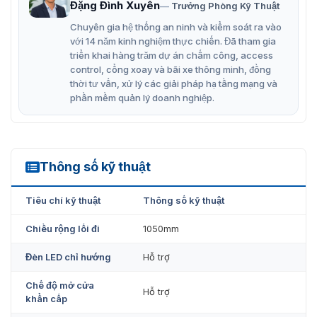
Đặng Đình Xuyên
Trưởng Phòng Kỹ Thuật
cản, tránh va chạm trong quá trình vận hành.
Chuyên gia hệ thống an ninh và kiểm soát ra vào
Tính năng chống xâm nhập trái phép và cảnh báo
với 14 năm kinh nghiệm thực chiến. Đã tham gia
khi có truy cập không hợp lệ.
triển khai hàng trăm dự án chấm công, access
control, cổng xoay và bãi xe thông minh, đồng
Tốc độ đóng/mở nhanh, đảm bảo lưu thông hiệu quả,
thời tư vấn, xử lý các giải pháp hạ tầng mạng và
ngay cả trong giờ cao điểm.
phần mềm quản lý doanh nghiệp.
Hoạt động ổn định trong môi trường khắc nghiệt với
tần suất sử dụng cao.
⇒ Xem thêm:
Swing barrier SBTL3200
, đến từ thương hiệu
Thông số kỹ thuật
SBTL3000
ZKTeco có thiết kế làn đường đôi
Tiêu chí kỹ thuật
Thông số kỹ thuật
Thiết kế cổng swing SBTL3000 an toàn
Chiều rộng lối đi
1050mm
khi sử dụng
Đèn LED chỉ hướng
Hỗ trợ
Đây là dòng
swing barrier gate
cao cấp, được phát triển
bởi thương hiệu ZKTeco. Thiết kế tỉ mỉ từng chi tiết với
Chế độ mở cửa
nhiều công nghệ hiện đại được tích hợp. Nổi bật công
Hỗ trợ
khẩn cấp
nghệ cảm biến hồng ngoại để phát hiện vật cản, tránh