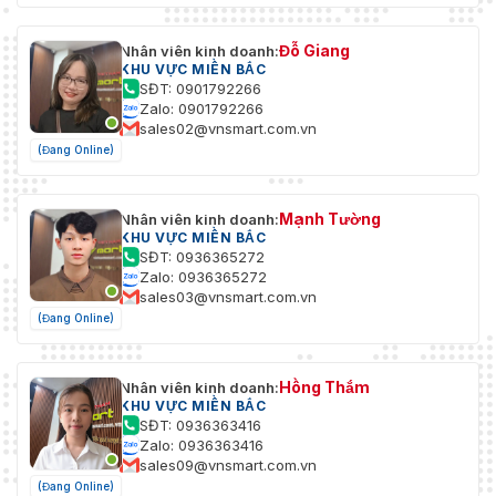
Đỗ Giang
Nhân viên kinh doanh:
KHU VỰC MIỀN BẮC
SĐT: 0901792266
Zalo: 0901792266
sales02@vnsmart.com.vn
(Đang Online)
Mạnh Tường
Nhân viên kinh doanh:
KHU VỰC MIỀN BẮC
SĐT: 0936365272
Zalo: 0936365272
sales03@vnsmart.com.vn
(Đang Online)
Hồng Thắm
Nhân viên kinh doanh:
KHU VỰC MIỀN BẮC
SĐT: 0936363416
Zalo: 0936363416
sales09@vnsmart.com.vn
(Đang Online)