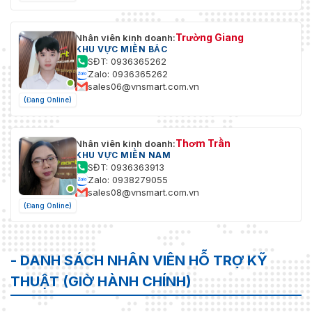
Trường Giang
Nhân viên kinh doanh:
KHU VỰC MIỀN BẮC
SĐT: 0936365262
Zalo: 0936365262
sales06@vnsmart.com.vn
(Đang Online)
Thơm Trần
Nhân viên kinh doanh:
KHU VỰC MIỀN NAM
SĐT: 0936363913
Zalo: 0938279055
sales08@vnsmart.com.vn
(Đang Online)
- DANH SÁCH NHÂN VIÊN HỖ TRỢ KỸ
THUẬT (GIỜ HÀNH CHÍNH)