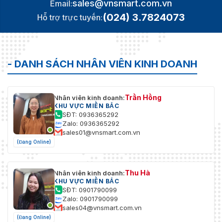
sales@vnsmart.com.vn
Email:
(024) 3.7824073
Hỗ trợ trực tuyến:
- DANH SÁCH NHÂN VIÊN KINH DOANH
Trần Hồng
Nhân viên kinh doanh:
KHU VỰC MIỀN BẮC
SĐT: 0936365292
Zalo: 0936365292
sales01@vnsmart.com.vn
(Đang Online)
Thu Hà
Nhân viên kinh doanh:
KHU VỰC MIỀN BẮC
SĐT: 0901790099
Zalo: 0901790099
sales04@vnsmart.com.vn
(Đang Online)