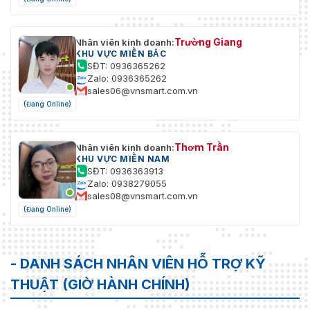
Trường Giang
Nhân viên kinh doanh:
KHU VỰC MIỀN BẮC
SĐT: 0936365262
Zalo: 0936365262
sales06@vnsmart.com.vn
(Đang Online)
Thơm Trần
Nhân viên kinh doanh:
KHU VỰC MIỀN NAM
SĐT: 0936363913
Zalo: 0938279055
sales08@vnsmart.com.vn
(Đang Online)
- DANH SÁCH NHÂN VIÊN HỖ TRỢ KỸ
THUẬT (GIỜ HÀNH CHÍNH)