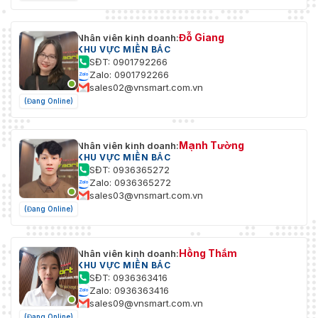
Đỗ Giang
Nhân viên kinh doanh:
KHU VỰC MIỀN BẮC
SĐT: 0901792266
Zalo: 0901792266
sales02@vnsmart.com.vn
(Đang Online)
Mạnh Tường
Nhân viên kinh doanh:
KHU VỰC MIỀN BẮC
SĐT: 0936365272
Zalo: 0936365272
sales03@vnsmart.com.vn
(Đang Online)
Hồng Thắm
Nhân viên kinh doanh:
KHU VỰC MIỀN BẮC
SĐT: 0936363416
Zalo: 0936363416
sales09@vnsmart.com.vn
(Đang Online)