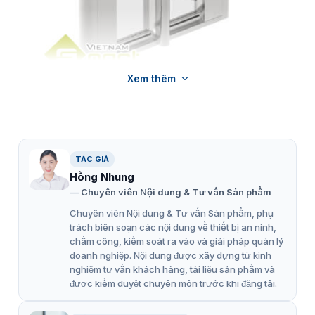
Xem thêm
Cửa tự động Swing Barrier SBTL8200 Series
8 Tính năng chính cửa tự động ZKTeco
TÁC GIẢ
Hồng Nhung
SBTL8200
Chuyên viên Nội dung & Tư vấn Sản phẩm
Với 8 tính năng hiện đại được tích hợp vào sản phẩm ZK
Chuyên viên Nội dung & Tư vấn Sản phẩm, phụ
SBTL8200 cho việc sử dụng được tốt nhất, phát huy hết
trách biên soạn các nội dung về thiết bị an ninh,
công dụng máy.
chấm công, kiểm soát ra vào và giải pháp quản lý
doanh nghiệp. Nội dung được xây dựng từ kinh
Có thể dễ dàng chuyển đổi qua lại các phương thức
nghiệm tư vấn khách hàng, tài liệu sản phẩm và
xác thực: vân tay/thẻ/khuôn mặt.
được kiểm duyệt chuyên môn trước khi đăng tải.
Sử dụng động cơ servo cho tốc độ mở nhanh hơn và