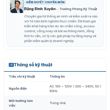
giảm thiểu tiếng ồn.
KIỂM DUYỆT CHUYÊN MÔN
Trang bị 10 cặp cảm biến hồng ngoại nhằm giúp thiết
Đặng Đình Xuyên
Trưởng Phòng Kỹ Thuật
bị hoạt động chính xác.
Chuyên gia hệ thống an ninh và kiểm soát ra vào
với 14 năm kinh nghiệm thực chiến. Đã tham gia
Các rào chắn được giữ ở trạng thái khóa để ngăn
triển khai hàng trăm dự án chấm công, access
chặn truy cập trái phép.
control, cổng xoay và bãi xe thông minh, đồng
thời tư vấn, xử lý các giải pháp hạ tầng mạng và
Khi người sử dụng xác minh thông tin hợp lệ qua đầu
phần mềm quản lý doanh nghiệp.
đọc thì rào chắn sẽ tự động mở cho phép người dùng
đi qua.
Cửa tự động mở khóa khi mất điện hoặc xảy ra trường
hợp khẩn cấp.
Thông số kỹ thuật
SBTL8200 Series
Có thể vận hành theo một hoặc hai hướng.
Tiêu chí kỹ thuật
Thông tin
Hệ thống đèn LED chỉ dẫn theo cả hai hướng.
AC 100 ~ 120V / 200 ~ 240V, 50 /
Nguồn điện
Cổng Swing Barrier ZKTeco SBTL8200 là thiết bị giúp
60Hz
cho các doanh nghiệp kiểm soát an ninh, phân làn lối ra
vào hiệu quả. Nhờ đó hiện trạng chen lấn, ùn tắc được
Môi trường làm
Trong nhà
giảm thiểu một cách tối đa. Thiết bị này đang được
việc
VietnamSmart cung cấp sản phẩm slingding gate chính