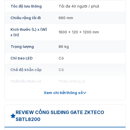
hãng trên thị trường. Với chất lượng đảm bảo cùng mức
Tốc độ lưu thông
Tối đa 40 người / phút
giá hợp lý đến khách hàng. Liên hệ với chúng tôi theo
thông tin bên dưới bài viết, để đội ngũ tư vấn viên hỗ trợ
Chiều rộng lối đi
660 mm
nhanh nhất.
Kích thước (L) x (W)
1600 x 120 x 1200 mm
x (H)
Trọng lượng
86 kg
Chỉ báo LED
Có
Chế độ khẩn cấp
Có
Chất liệu thân vỏ
Thép không gỉ
Xem chi tiết thông số
Chất liệu rào cản
Acrylic
Di chuyển hàng rào
Lung lay
REVIEW CỔNG SLIDING GATE ZKTECO
Mức độ bảo mật
Trung bình
SBTL8200