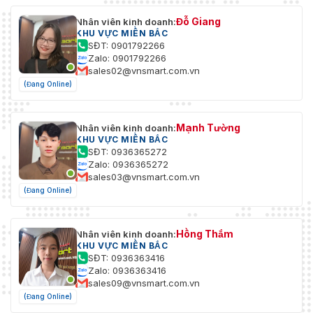
Đỗ Giang
Nhân viên kinh doanh:
KHU VỰC MIỀN BẮC
SĐT: 0901792266
Zalo: 0901792266
sales02@vnsmart.com.vn
(Đang Online)
Mạnh Tường
Nhân viên kinh doanh:
KHU VỰC MIỀN BẮC
SĐT: 0936365272
Zalo: 0936365272
sales03@vnsmart.com.vn
(Đang Online)
Hồng Thắm
Nhân viên kinh doanh:
KHU VỰC MIỀN BẮC
SĐT: 0936363416
Zalo: 0936363416
sales09@vnsmart.com.vn
(Đang Online)