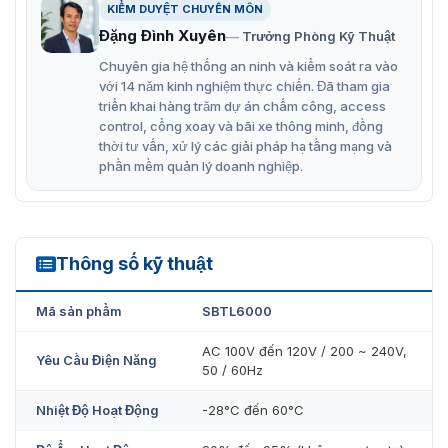
KIỂM DUYỆT CHUYÊN MÔN
Có thể dễ dàng chuyển đổi qua lại các phương thức
Đặng Đình Xuyên
Trưởng Phòng Kỹ Thuật
xác thực: vân tay/thẻ/khuôn mặt
Chuyên gia hệ thống an ninh và kiểm soát ra vào
Sử dụng động cơ servo thông minh cho tốc độ mở
với 14 năm kinh nghiệm thực chiến. Đã tham gia
triển khai hàng trăm dự án chấm công, access
nhanh hơn và giảm thiểu tiếng ồn
control, cổng xoay và bãi xe thông minh, đồng
Trang bị 6 cặp cảm biến hồng ngoại thông minh phát
thời tư vấn, xử lý các giải pháp hạ tầng mạng và
phần mềm quản lý doanh nghiệp.
hiện quyền truy cập trái phép
Các rào chắn được giữ ở trạng thái khóa để ngăn
chặn truy cập trái phép.
Khi người sử dụng xác minh thông tin hợp lệ qua đầu
Thông số kỹ thuật
SBTL6000
đọc thì rào chắn sẽ tự động mở cho phép người dùng
đi qua.
Mã sản phẩm
SBTL6000
Cửa tự động mở khóa khi mất điện hoặc xảy ra trường
AC 100V đến 120V / 200 ~ 240V,
Yêu Cầu Điện Năng
hợp khẩn cấp.
50 / 60Hz
Có thể vận hành theo một hoặc hai hướng.
Nhiệt Độ Hoạt Động
-28°C đến 60°C
Hệ thống đèn LED chỉ dẫn theo cả hai hướng.