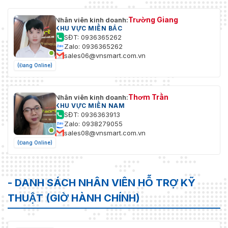
Trường Giang
Nhân viên kinh doanh:
KHU VỰC MIỀN BẮC
SĐT: 0936365262
Zalo: 0936365262
sales06@vnsmart.com.vn
(Đang Online)
Thơm Trần
Nhân viên kinh doanh:
KHU VỰC MIỀN NAM
SĐT: 0936363913
Zalo: 0938279055
sales08@vnsmart.com.vn
(Đang Online)
- DANH SÁCH NHÂN VIÊN HỖ TRỢ KỸ
THUẬT (GIỜ HÀNH CHÍNH)