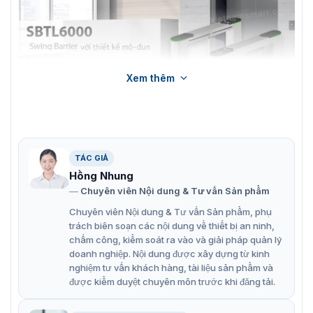
Xem thêm
TÁC GIẢ
Giới thiệu về cổng tự động swing barrier SBTL6000
Hồng Nhung
Chuyên viên Nội dung & Tư vấn Sản phẩm
Tính năng nổi bật của swing barrier
Chuyên viên Nội dung & Tư vấn Sản phẩm, phụ
ZKTeco SBTL6000
trách biên soạn các nội dung về thiết bị an ninh,
chấm công, kiểm soát ra vào và giải pháp quản lý
ZKTeco SBTL6000 đến với thế hệ mới nhất này đã được
doanh nghiệp. Nội dung được xây dựng từ kinh
hãng sản xuất tinh chỉnh nhiều tính năng thông minh.
nghiệm tư vấn khách hàng, tài liệu sản phẩm và
Để từ đó có thể thích ứng hoạt động xuyên suốt tại tất
được kiểm duyệt chuyên môn trước khi đăng tải.
cả các môi trường. Trên đây là một vài điểm tính năng
nổi bật của sản phẩm: