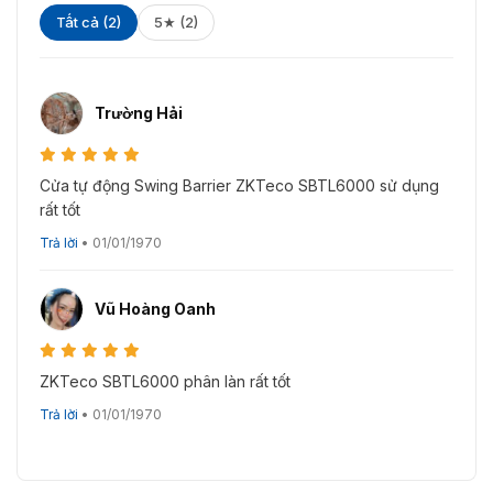
được chúng tôi nhập khẩu trực tiếp từ nhà sản xuất nên
Tất cả (2)
5★ (2)
đảm bảo về chất lượng và giá cả.
Liên hệ hotline 093.6611.372 để được hỗ trợ miễn phí và
nhận báo giá sản phẩm sớm nhất!!!
Trường Hải
Cửa tự động Swing Barrier ZKTeco SBTL6000 sử dụng
rất tốt
Trả lời
•
01/01/1970
Vũ Hoàng Oanh
ZKTeco SBTL6000 phân làn rất tốt
Trả lời
•
01/01/1970