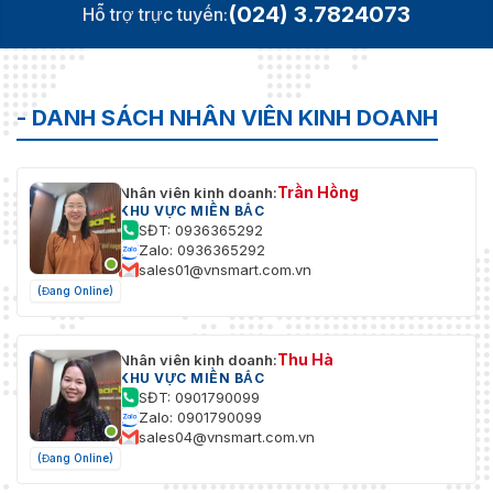
(024) 3.7824073
Hỗ trợ trực tuyến:
- DANH SÁCH NHÂN VIÊN KINH DOANH
Trần Hồng
Nhân viên kinh doanh:
KHU VỰC MIỀN BẮC
SĐT: 0936365292
Zalo: 0936365292
sales01@vnsmart.com.vn
(Đang Online)
Thu Hà
Nhân viên kinh doanh:
KHU VỰC MIỀN BẮC
SĐT: 0901790099
Zalo: 0901790099
sales04@vnsmart.com.vn
(Đang Online)