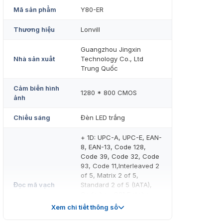
Mã sản phẩm
Y80-ER
Thương hiệu
Lonvill
Guangzhou Jingxin
Nhà sản xuất
Technology Co., Ltd
Trung Quốc
Cảm biến hình
1280 * 800 CMOS
ảnh
Chiếu sáng
Đèn LED trắng
+ 1D: UPC-A, UPC-E, EAN-
8, EAN-13, Code 128,
Code 39, Code 32, Code
93, Code 11,Interleaved 2
of 5, Matrix 2 of 5,
Đọc mã vạch
Standard 2 of 5 (IATA),
Coda bar, GS1 Databar,...
+ 2D: QR Code, Micro QR,
Xem chi tiết thông số
Data Matrix, PDF417,
Aztec code, Hanxi