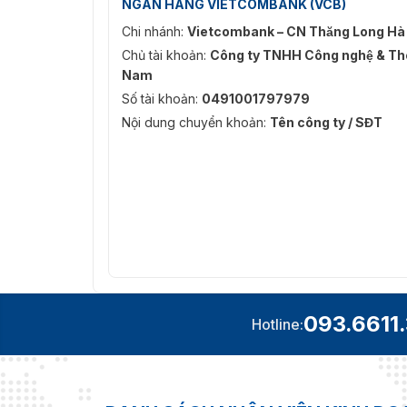
NGÂN HÀNG VIETCOMBANK (VCB)
Chi nhánh:
Vietcombank – CN Thăng Long Hà
Chủ tài khoản:
Công ty TNHH Công nghệ & Thô
Nam
Số tài khoản:
0491001797979
Nội dung chuyển khoản:
Tên công ty / SĐT
093.6611
Hotline: