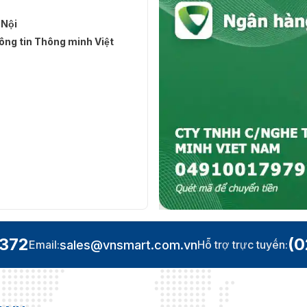
 Nội
ng tin Thông minh Việt
.372
(0
sales@vnsmart.com.vn
Email:
Hỗ trợ trực tuyến: