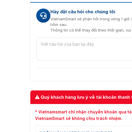
Hiện
đầu đọc mã vạch QRCode Y80-ER
đang 
quốc. Sản phẩm được chúng tôi nhập trực tiế
Hãy đặt câu hỏi cho chúng tôi
đổi trả khi có lỗi. Nhận lắp đặt tận nơi theo y
VietnamSmart sẽ phản hồi trong vòng 1 giờ. 
hôm sau.
Quý khách có nhu cầu đặt hàng hoặc cần tìm h
Thông tin có thể thay đổi theo thời gian, vu
trợ sớm nhất!!!
Quý khách hàng lưu ý về tài khoản thanh 
* Vietnamsmart chỉ nhận chuyển khoản qua tà
VietnamSmart sẽ không chịu trách nhiệm.