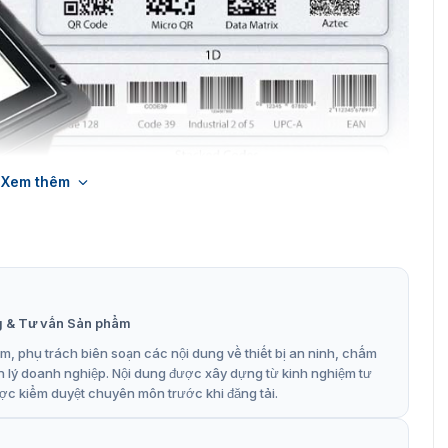
Xem thêm
 mã vạch QRCode Y80-ER
t trong cả môi trường ánh sáng mạnh và tối, đảm bảo
g & Tư vấn Sản phẩm
, phụ trách biên soạn các nội dung về thiết bị an ninh, chấm
nh, tiếng Việt và nhiều ngôn ngữ khác, đáp ứng nhu cầu sử
n lý doanh nghiệp. Nội dung được xây dựng từ kinh nghiệm tư
u nhiều đặc điểm nổi bật dưới đây:
ợc kiểm duyệt chuyên môn trước khi đăng tải.