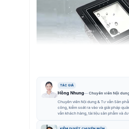
Đặc điểm nổi bật của đầu đọc
TÁC GIẢ
Đầu đọc mã vạch QR code Y80-ER hoạt động tố
Hồng Nhung
Chuyên viên Nội dun
hiệu quả quét mã bất kể điều kiện.
Chuyên viên Nội dung & Tư vấn Sản phẩm
Thiết bị hỗ trợ đa ngôn ngữ, bao gồm tiếng A
công, kiểm soát ra vào và giải pháp quả
dụng đa dạng. Bên cạnh đó, Y80-ER còn sở hữ
vấn khách hàng, tài liệu sản phẩm và đư
Cảm biến CMOS độ phân giải cao.
Hỗ trợ đèn LED trắng.
KIỂM DUYỆT CHUYÊN MÔN