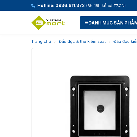
Hotline: 0936.611.372
(8h-18h kể cả T7,CN)
DANH MỤC SẢN PHẨ
Trang chủ
›
Đầu đọc & thẻ kiểm soát
›
Đầu đọc kiể