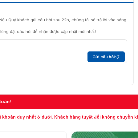
được Vietnamsmart cung cấp với giá ưu đãi trên toàn
p nên cam kết chính hãng, bảo hành trong 2 năm và hỗ trợ
êu cầu và tư vấn kỹ thuật 24/7.
Nếu Quý khách gửi câu hỏi sau 22h, chúng tôi sẽ trả lời vào sáng
iểu thêm, vui lòng liên hệ 093.6611.372 để chúng tôi hỗ
i lòng đặt câu hỏi để nhận được cập nhật mới nhất!
Gửi câu hỏi
toán!
i khoản duy nhất ở dưới. Khách hàng tuyệt đối không chuyển 