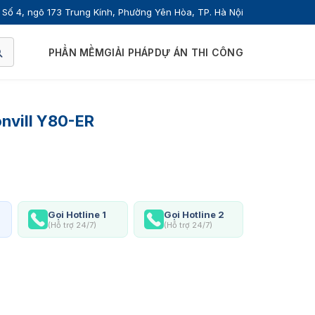
Số 4, ngõ 173 Trung Kính, Phường Yên Hòa, TP. Hà Nội
PHẦN MỀM
GIẢI PHÁP
DỰ ÁN THI CÔNG
nvill Y80-ER
Gọi Hotline 1
Gọi Hotline 2
(Hỗ trợ 24/7)
(Hỗ trợ 24/7)