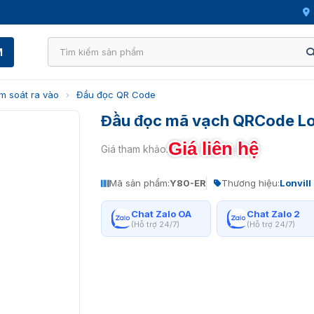
M
m soát ra vào
›
Đầu đọc QR Code
Đầu đọc mã vạch QRCode Lo
Giá liên hệ
Giá tham khảo:
Mã sản phẩm:
Y80-ER
Thương hiệu:
Lonvill
Chat Zalo OA
Chat Zalo 2
(Hỗ trợ 24/7)
(Hỗ trợ 24/7)