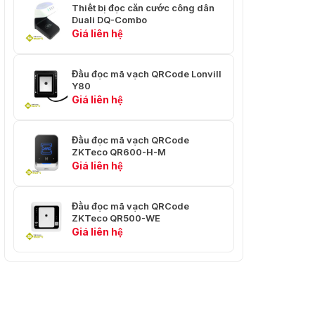
Thiết bị đọc căn cước công dân
Duali DQ-Combo
Nhiệt độ bảo
Giá liên hệ
-40 °C ~ + 70 °C
quản
5% đến 95% không
Đầu đọc mã vạch QRCode Lonvill
Độ ẩm
ngưng tụ
Y80
Giá liên hệ
Ánh sáng
0 ~ 100.000LUX
xung quanh
Đầu đọc mã vạch QRCode
ZKTeco QR600-H-M
Tiêu chuẩn
IP65 chống nước
Giá liên hệ
Chứng nhận
FCC CE, RoHS
quốc tế
Đầu đọc mã vạch QRCode
ZKTeco QR500-WE
Bảo hành
2 năm
Giá liên hệ