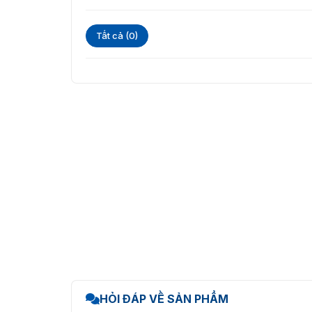
Tất cả (0)
Mua đầu đọc mã vạch QRCode Y
HỎI ĐÁP VỀ SẢN PHẨM