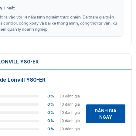
h 1D và 2D.
ỹ Thuật
t ra vào với 14 năm kinh nghiệm thực chiến. Đã tham gia triển
m đến 1100mm.
control, cổng xoay và bãi xe thông minh, đồng thời tư vấn, xử
485 (tuỳ chọn), TTL, Wiegand.
mềm quản lý doanh nghiệp.
 đến 16 VDC.
ng swing, hệ thống kiểm soát ra vào, máy rút tiền, máy
ONVILL Y80-ER
ẩm, kháng gỉ, tăng độ bền.
de Lonvill Y80-ER
động ổn định trong mọi điều kiện.
0%
| 0 đánh giá
uối, chống nấm mốc, bảo vệ mạch khỏi môi trường khắc
0%
| 0 đánh giá
ĐÁNH GIÁ
0%
| 0 đánh giá
hờ kháng nhiệt độ và thời tiết tốt.
NGAY
0%
| 0 đánh giá
0%
| 0 đánh giá