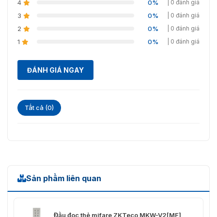
4
0%
| 0 đánh giá
3
0%
| 0 đánh giá
2
0%
| 0 đánh giá
1
0%
| 0 đánh giá
ĐÁNH GIÁ NGAY
Tất cả (0)
Sản phẩm liên quan
Đầu đọc thẻ mifare ZKTeco MKW-V2[MF]