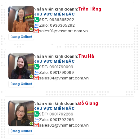
Trần Hồng
Nhân viên kinh doanh:
KHU VỰC MIỀN BẮC
SĐT: 0936365292
Zalo: 0936365292
sales01@vnsmart.com.vn
(Đang Online)
Thu Hà
Nhân viên kinh doanh:
KHU VỰC MIỀN BẮC
SĐT: 0901790099
Zalo: 0901790099
sales04@vnsmart.com.vn
(Đang Online)
Đỗ Giang
Nhân viên kinh doanh:
KHU VỰC MIỀN BẮC
SĐT: 0901792266
Zalo: 0901792266
sales02@vnsmart.com.vn
(Đang Online)