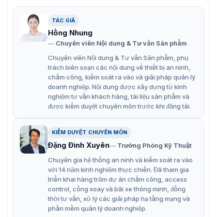
khu vực như trung tâm thương mại, tòa nhà, văn phòng
để kiểm soát vào ra bởi những tính năng:
TÁC GIẢ
Xác thực bằng thẻ và mật mã.
Hồng Nhung
Dung lượng thẻ 5,000.
Chuyên viên Nội dung & Tư vấn Sản phẩm
Chuyên viên Nội dung & Tư vấn Sản phẩm, phụ
Dung lượng PIN 5,000.
trách biên soạn các nội dung về thiết bị an ninh,
Độ dài mật mã từ 4 đến 6.
chấm công, kiểm soát ra vào và giải pháp quản lý
doanh nghiệp. Nội dung được xây dựng từ kinh
Thiết kế bàn phím số.
nghiệm tư vấn khách hàng, tài liệu sản phẩm và
Kết nối linh hoạt.
được kiểm duyệt chuyên môn trước khi đăng tải.
Hỗ trợ Wiegand và 1 Auxiliary.
KIỂM DUYỆT CHUYÊN MÔN
Đặng Đình Xuyên
Trưởng Phòng Kỹ Thuật
Chuyên gia hệ thống an ninh và kiểm soát ra vào
với 14 năm kinh nghiệm thực chiến. Đã tham gia
triển khai hàng trăm dự án chấm công, access
control, cổng xoay và bãi xe thông minh, đồng
thời tư vấn, xử lý các giải pháp hạ tầng mạng và
phần mềm quản lý doanh nghiệp.