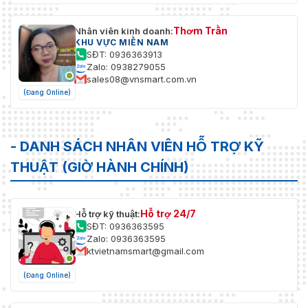
Thơm Trần
Nhân viên kinh doanh:
KHU VỰC MIỀN NAM
SĐT: 0936363913
Zalo: 0938279055
sales08@vnsmart.com.vn
(Đang Online)
- DANH SÁCH NHÂN VIÊN HỖ TRỢ KỸ
THUẬT (GIỜ HÀNH CHÍNH)
Hỗ trợ 24/7
Hỗ trợ kỹ thuật:
SĐT: 0936363595
Zalo: 0936363595
ktvietnamsmart@gmail.com
(Đang Online)