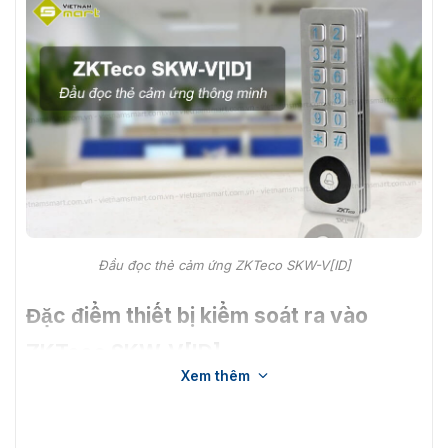
Đầu đọc thẻ cảm ứng ZKTeco SKW-V[ID]
Đặc điểm thiết bị kiểm soát ra vào
ZKTeco SKW-V[ID]
Xem thêm
Thiết bị ZKTeco SKW-V[ID] giúp kiểm soát người ra vào
hiệu quả, nâng cao chất lượng an ninh cho khu vực
được lắp đặt. Sản phẩm thường được lắp đặt tài những