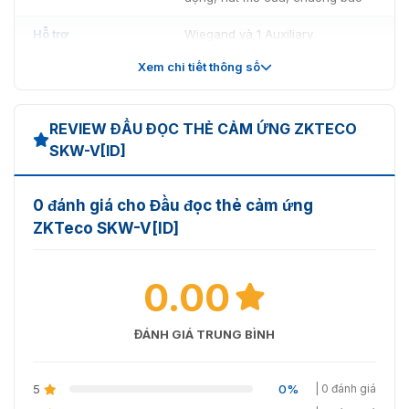
Hỗ trợ
Wiegand và 1 Auxiliary
Xem chi tiết thông số
Lưu ý
Không kết nôi với máy tính
REVIEW ĐẦU ĐỌC THẺ CẢM ỨNG ZKTECO
SKW-V[ID]
0 đánh giá cho Đầu đọc thẻ cảm ứng
ZKTeco SKW-V[ID]
0.00
ĐÁNH GIÁ TRUNG BÌNH
5
0%
| 0 đánh giá