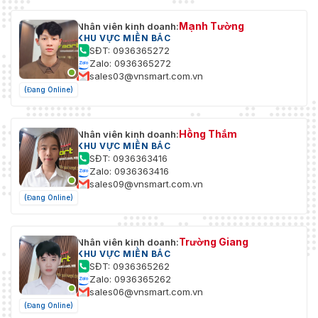
Mạnh Tường
Nhân viên kinh doanh:
KHU VỰC MIỀN BẮC
SĐT: 0936365272
Zalo: 0936365272
sales03@vnsmart.com.vn
(Đang Online)
Hồng Thắm
Nhân viên kinh doanh:
KHU VỰC MIỀN BẮC
SĐT: 0936363416
Zalo: 0936363416
sales09@vnsmart.com.vn
(Đang Online)
Trường Giang
Nhân viên kinh doanh:
KHU VỰC MIỀN BẮC
SĐT: 0936365262
Zalo: 0936365262
sales06@vnsmart.com.vn
(Đang Online)