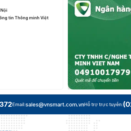
 Nội
ng tin Thông minh Việt
.372
(0
sales@vnsmart.com.vn
Email:
Hỗ trợ trực tuyến: