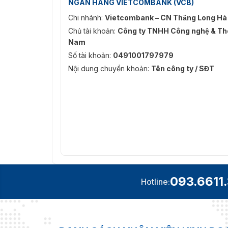
NGÂN HÀNG VIETCOMBANK (VCB)
Chi nhánh:
Vietcombank – CN Thăng Long Hà
Chủ tài khoản:
Công ty TNHH Công nghệ & Thô
Nam
Số tài khoản:
0491001797979
Nội dung chuyển khoản:
Tên công ty / SĐT
093.6611
Hotline: