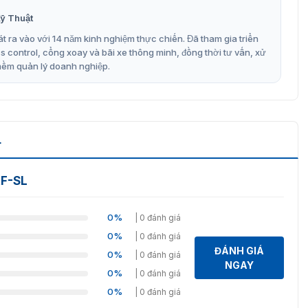
ỹ Thuật
efox).
t ra vào với 14 năm kinh nghiệm thực chiến. Đã tham gia triển
control, cổng xoay và bãi xe thông minh, đồng thời tư vấn, xử
 bên trong giúp cho việc quản lý giám sát trở lên dễ dàng
mềm quản lý doanh nghiệp.
n phẩm đầu ghi hình với những tính năng ưu việt khác mà
 tại
đầu ghi hình
để tham khảo thêm các sản phẩm khác,
8316XF-SL tại VIETNAMSMART
L
đãi khi mua sản phẩm
đầu ghi Z8316XF-SL.
Đây là một trong
hàng của chúng tối quan tâm bởi những tính năng của
XF-SL
n phẩm, nhận báo giá.
 viên tư vấn hỗ trợ và nhận báo giá sản phẩm.
0%
| 0 đánh giá
0%
| 0 đánh giá
ĐÁNH GIÁ
0%
| 0 đánh giá
NGAY
0%
| 0 đánh giá
0%
| 0 đánh giá