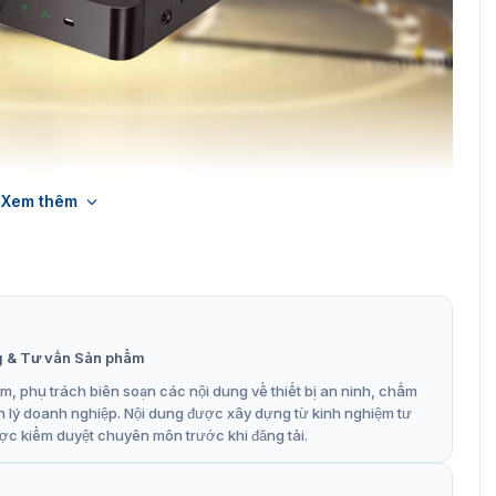
Xem thêm
u ghi z8316xf-sl
inh được kích hợp bên trong giúp việc giám sát tốt hơn.
ụng cần trích xuất các hình ảnh mà camera đã ghi hình để
h.
ề đầu ghi hình Z8316XL-SL
g & Tư vấn Sản phẩm
, phụ trách biên soạn các nội dung về thiết bị an ninh, chấm
SL
n lý doanh nghiệp. Nội dung được xây dựng từ kinh nghiệm tư
ợc kiểm duyệt chuyên môn trước khi đăng tải.
ải 16CH 5PM Lite.