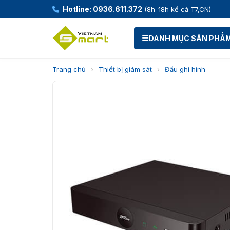
Hotline: 0936.611.372
(8h-18h kể cả T7,CN)
DANH MỤC SẢN PHẨ
Trang chủ
›
Thiết bị giám sát
›
Đầu ghi hình