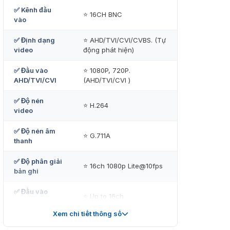
✅ Kênh đầu
⭐ 16CH BNC
vào
✅ Định dạng
⭐ AHD/TVI/CVI/CVBS. (Tự
video
động phát hiện)
✅ Đầu vào
⭐ 1080P, 720P.
AHD/TVI/CVI
(AHD/TVI/CVI )
✅ Độ nén
⭐ H.264
video
✅ Độ nén âm
⭐ G.711A
thanh
✅ Độ phân giải
⭐ 16ch 1080p Lite@10fps
bản ghi
✅ Đầu vào
⭐ Up to 16ch
camera IP
Xem chi tiết thông số
✅ Băng thông
⭐ 64Mbps