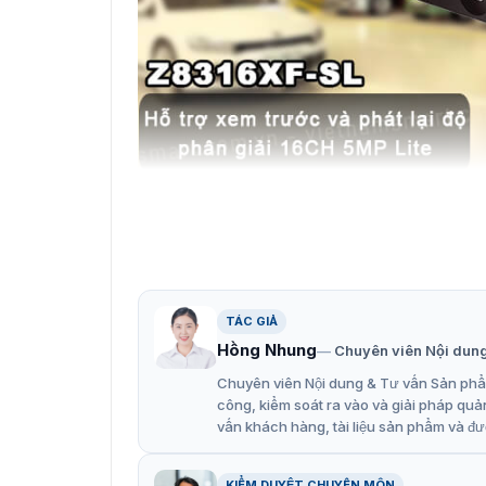
Đầ
Model Z8316XF SL với những tính năng thông m
Đây là thiết bị rất hữu ích để khi người sử d
tiện lợi trong việc giám sát và bảo đảm an nin
TÁC GIẢ
Những thông tin bạn cần biết v
Hồng Nhung
Chuyên viên Nội dun
Chuyên viên Nội dung & Tư vấn Sản phẩm
Tính năng nổi bật của đầu ghi Z8316XF 
công, kiểm soát ra vào và giải pháp quả
vấn khách hàng, tài liệu sản phẩm và đư
Hỗ trợ dịch vụ đám mây P2P.
Hỗ trợ xem trước và phát lại với độ phân gi
KIỂM DUYỆT CHUYÊN MÔN