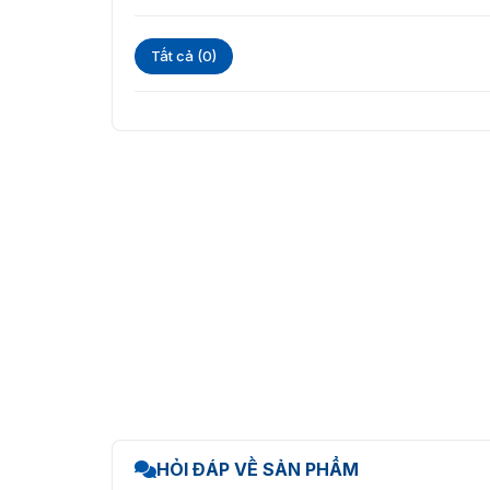
Tất cả (0)
HỎI ĐÁP VỀ SẢN PHẨM