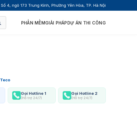
Số 4, ngõ 173 Trung Kính, Phường Yên Hòa, TP. Hà Nội
PHẦN MỀM
GIẢI PHÁP
DỰ ÁN THI CÔNG
Teco
Gọi Hotline 1
Gọi Hotline 2
(Hỗ trợ 24/7)
(Hỗ trợ 24/7)