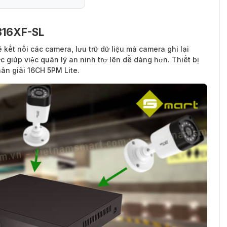
8316XF-SL
 hình Z8316XL-SL
ể kết nối các camera, lưu trữ dữ liệu mà camera ghi lại
 giúp việc quản lý an ninh trợ lên dễ dàng hơn. Thiết bị
hân giải 16CH 5PM Lite.