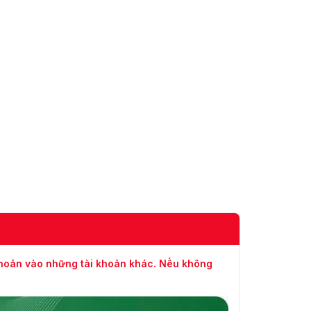
1. CVI: 4K@25/30 fps;
4K@12,5/15 fps; 6 MP@20
fps; 5 MP@25 fps; 5
MP@20 fps; 4 MP@25/30
fps; 1080p@25/30 fps;
720p@25/30 fps;
720p@50/60 fps.
2. TVI: 4K@15fps; 5
MP@20fps; 4
Đầu vào máy
MP@25/30fps; 3
ảnh
MP@25/30fps;
1080p@25/30fps;
720p@25/30fps.
3. AHD: 4K@15fps; 5
MP@20fps; 4
MP@25/30fps; 3
MP@25/30fps;
1080p@25/30fps;
720p@25/30fps.
khoản vào những tài khoản khác. Nếu không
Lên đến 16 kênh truy cập
IPC
8 kênh IP theo mặc định