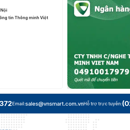
 Nội
ng tin Thông minh Việt
.372
(0
sales@vnsmart.com.vn
Email:
Hỗ trợ trực tuyến: