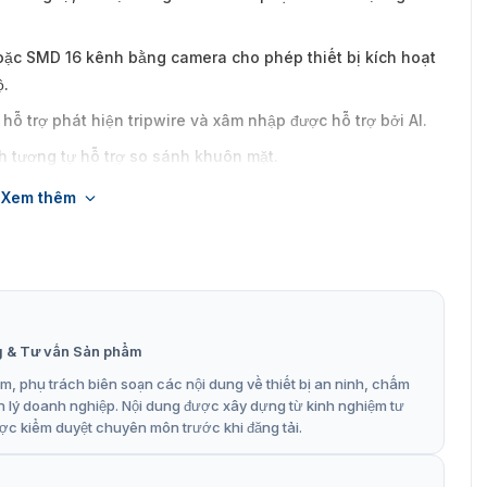
oặc SMD 16 kênh bằng camera cho phép thiết bị kích hoạt
ộ.
ỗ trợ phát hiện tripwire và xâm nhập được hỗ trợ bởi AI.
 tương tự hỗ trợ so sánh khuôn mặt.
 lưu trữ và băng thông trong khi vẫn duy trì chi tiết của
Xem thêm
S và IP.
và mỗi kênh có thể lên đến 8 MP. Băng thông đầu vào đạt
g & Tư vấn Sản phẩm
à H.265.
, phụ trách biên soạn các nội dung về thiết bị an ninh, chấm
n lý doanh nghiệp. Nội dung được xây dựng từ kinh nghiệm tư
ợc kiểm duyệt chuyên môn trước khi đăng tải.