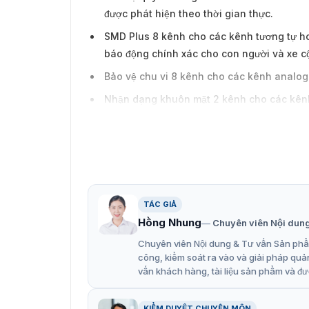
được phát hiện theo thời gian thực.
SMD Plus 8 kênh cho các kênh tương tự h
báo động chính xác cho con người và xe c
Bảo vệ chu vi 8 kênh cho các kênh analog h
Nhận dạng khuôn mặt 2 kênh cho các kênh
Mã hóa AI 8 kênh giúp tiết kiệm dung lượng
mục tiêu trong video.
Hỗ trợ đầu vào video HDCVI, AHD, TVI, CVB
Hỗ trợ đầu vào camera IP lên đến 16 kênh 
128 Mbps.
TÁC GIẢ
Hồng Nhung
Chuyên viên Nội dun
Nén video luồng kép thông minh H.265+ v
Chuyên viên Nội dung & Tư vấn Sản phẩm
công, kiểm soát ra vào và giải pháp quả
vấn khách hàng, tài liệu sản phẩm và đư
KIỂM DUYỆT CHUYÊN MÔN