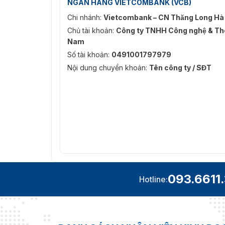
NGÂN HÀNG VIETCOMBANK (VCB)
Chi nhánh:
Vietcombank – CN Thăng Long Hà
Chủ tài khoản:
Công ty TNHH Công nghệ & Thô
Nam
Số tài khoản:
0491001797979
Nội dung chuyển khoản:
Tên công ty / SĐT
093.6611
Hotline: