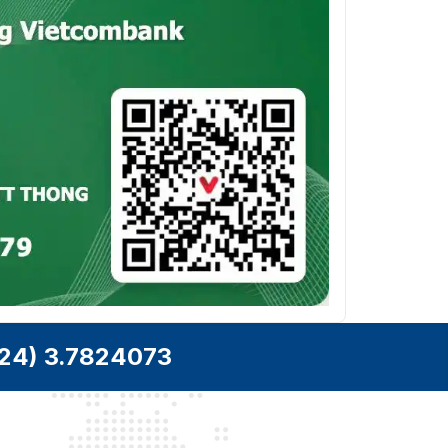
+ 8 kênh (các kênh
analog được chuyển đổi
thành kênh IP)
Băng thông đầu vào: 128
Mbps, băng thông ghi:
128 Mbps và băng thông
Đầu vào
đầu ra: 128 Mbps
camera IP
*Sau khi bật phần mở
rộng IP, không thể sử
dụng Phân tích chất
lượng video, Thay đổi
cảnh, Nhận dạng khuôn
mặt, Phát hiện khuôn mặt,
SMD, Bảo vệ chu vi,
QuickPick 2.0 và Bảo vệ
quyền riêng tư.
Đã tắt tính năng tăng
cường mã hóa:
24) 3.7824073
Dòng chính:
4K@(1 fps–15 fps); 6
MP@(1 fps–20 fps); 5 MP,
4K-N,4 MP,3 MP, 1080p,
720p, 960H, D1, CIF@(1