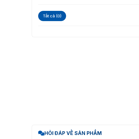
Tất cả (0)
HỎI ĐÁP VỀ SẢN PHẨM