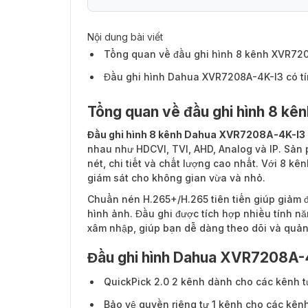
Nội dung bài viết
Tổng quan về đầu ghi hình 8 kênh XVR72
Đầu ghi hình Dahua XVR7208A-4K-I3 có tí
Tổng quan về đầu ghi hình 8 k
Đầu ghi hình 8 kênh Dahua XVR7208A-4K-I3
nhau như HDCVI, TVI, AHD, Analog và IP. Sản 
nét, chi tiết và chất lượng cao nhất. Với 8 kê
giám sát cho không gian vừa và nhỏ.
Chuẩn nén H.265+/H.265 tiên tiến giúp giảm 
hình ảnh. Đầu ghi được tích hợp nhiều tính n
xâm nhập, giúp bạn dễ dàng theo dõi và quản 
Đầu ghi hình Dahua XVR7208A-4K
QuickPick 2.0 2 kênh dành cho các kênh tư
Bảo vệ quyền riêng tư 1 kênh cho các kênh