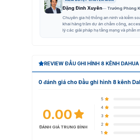
Đặng Đình Xuyên
Trưởng Phòng K
Chuyên gia hệ thống an ninh và kiểm soá
khai hàng trăm dự án chấm công, access 
lý các giải pháp hạ tầng mạng và phần 
REVIEW ĐẦU GHI HÌNH 8 KÊNH DAHUA
0 đánh giá cho Đầu ghi hình 8 kênh 
5
4
0.00
3
2
ĐÁNH GIÁ TRUNG BÌNH
1