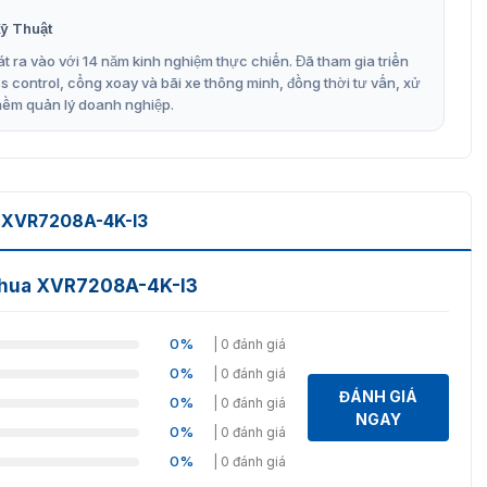
ỹ Thuật
t ra vào với 14 năm kinh nghiệm thực chiến. Đã tham gia triển
control, cổng xoay và bãi xe thông minh, đồng thời tư vấn, xử
mềm quản lý doanh nghiệp.
 XVR7208A-4K-I3
Dahua XVR7208A-4K-I3
0%
| 0 đánh giá
0%
| 0 đánh giá
ĐÁNH GIÁ
0%
| 0 đánh giá
NGAY
0%
| 0 đánh giá
0%
| 0 đánh giá