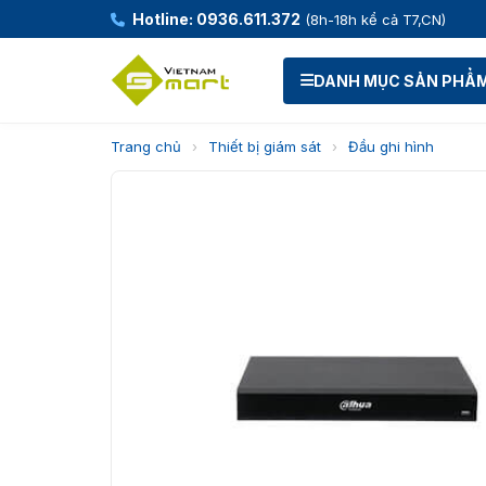
Hotline: 0936.611.372
(8h-18h kể cả T7,CN)
DANH MỤC SẢN PHẨ
Trang chủ
›
Thiết bị giám sát
›
Đầu ghi hình