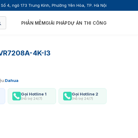
Số 4, ngõ 173 Trung Kính, Phường Yên Hòa, TP. Hà Nội
PHẦN MỀM
GIẢI PHÁP
DỰ ÁN THI CÔNG
 XVR7208A-4K-I3
ệu:
Dahua
Gọi Hotline 1
Gọi Hotline 2
(Hỗ trợ 24/7)
(Hỗ trợ 24/7)