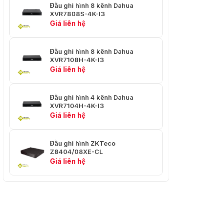
Phân tích chất
mức độ sáng, màu sắc,
Đầu ghi hình 8 kênh Dahua
lượng video AI
mất nét, phơi sáng quá
XVR7808S-4K-I3
của Recorder
mức, mức độ tương phản,
Giá liên hệ
đen trắng
Thay đổi cảnh
Đầu ghi hình 8 kênh Dahua
XVR7108H-4K-I3
Giá liên hệ
Thay đổi cảnh
bằng máy ghi
1 kênh
âm
Đầu ghi hình 4 kênh Dahua
XVR7104H-4K-I3
Che khối đen không đều
Giá liên hệ
Che khối đen
không đều
1 kênh
Đầu ghi hình ZKTeco
bằng Recorder
Z8404/08XE-CL
Giá liên hệ
Âm thanh và Video
Đầu vào
8 cổng BNC, hỗ trợ tự
Camera
động phát hiện
Analog
HDCVI/AHD/TVI/CVBS