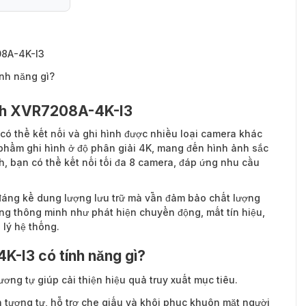
08A-4K-I3
nh năng gì?
ênh XVR7208A-4K-I3
có thể kết nối và ghi hình được nhiều loại camera khác
phẩm ghi hình ở độ phân giải 4K, mang đến hình ảnh sắc
nh, bạn có thể kết nối tối đa 8 camera, đáp ứng nhu cầu
đáng kể dung lượng lưu trữ mà vẫn đảm bảo chất lượng
ăng thông minh như phát hiện chuyển động, mất tín hiệu,
lý hệ thống.
-I3 có tính năng gì?
ơng tự giúp cải thiện hiệu quả truy xuất mục tiêu.
 tương tự, hỗ trợ che giấu và khôi phục khuôn mặt người