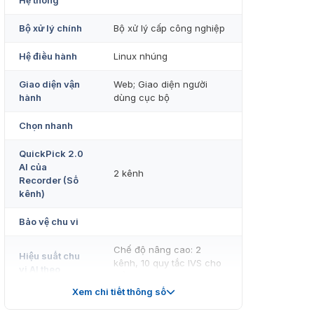
Hệ thống
Bộ xử lý chính
Bộ xử lý cấp công nghiệp
Hệ điều hành
Linux nhúng
Giao diện vận
Web; Giao diện người
hành
dùng cục bộ
Chọn nhanh
QuickPick 2.0
AI của
2 kênh
Recorder (Số
kênh)
Bảo vệ chu vi
Chế độ nâng cao: 2
Hiệu suất chu
kênh, 10 quy tắc IVS cho
vi AI theo
mỗi kênh
Recorder (Số
Chế độ chung: 8 kênh, 10
Xem chi tiết thông số
kênh)
quy tắc IVS cho mỗi kênh