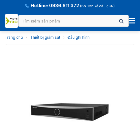
Hotline: 0936.611.372
(8h-18h kể cả T7,CN)
Trang chủ
›
Thiết bị giám sát
›
Đầu ghi hình