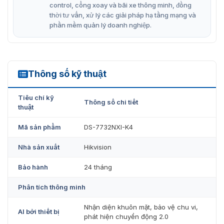
control, cổng xoay và bãi xe thông minh, đồng
Kết nối với Hik-Connect để quản lý mạng dễ dàng.
thời tư vấn, xử lý các giải pháp hạ tầng mạng và
phần mềm quản lý doanh nghiệp.
Tối đa 16 thư viện ảnh khuôn mặt, với 20.000 ảnh
khuôn mặt.
2-kênh phân tích video nhận diện người và xe cộ để
giảm báo động sai.
Thông số kỹ thuật
DS-7732NXI-K4
Hỗ trợ 4 giao diện SATA để kết nối HDD (tối đa 10TB
Tiêu chí kỹ
dung lượng cho mỗi HDD).
Thông số chi tiết
thuật
Mã sản phẩm
DS-7732NXI-K4
Nhà sản xuất
Hikvision
Bảo hành
24 tháng
Phân tích thông minh
Nhận diện khuôn mặt, bảo vệ chu vi,
Al bởi thiết bị
phát hiện chuyển động 2.0