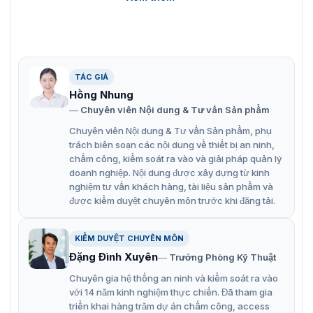
Đây là giải pháp hoàn hảo để quản lý hệ thống an ninh
giám sát trong các nhà xưởng, văn phòng, cửa hàng,
trường học, bệnh viện, nhà ở,..
Đặc điểm nổi bật của đầu ghi hình 32
TÁC GIẢ
kênh DS-7732NXI-K4
Hồng Nhung
Hikvision DS-7732NXI-K4
sử dụng công nghệ mã hóa
Chuyên viên Nội dung & Tư vấn Sản phẩm
TLS để cung cấp dịch vụ truyền luồng an toàn hơn.
Chuyên viên Nội dung & Tư vấn Sản phẩm, phụ
Công nghệ Acusense của Hikvision giúp tăng cường bảo
trách biên soạn các nội dung về thiết bị an ninh,
mật và tiết kiệm chi phí. Dưới đây là những đặc điểm nổi
chấm công, kiểm soát ra vào và giải pháp quản lý
bật của đầu ghi DS-7732NXI-K4:
doanh nghiệp. Nội dung được xây dựng từ kinh
nghiệm tư vấn khách hàng, tài liệu sản phẩm và
16-kênh phát lại đồng bộ.
được kiểm duyệt chuyên môn trước khi đăng tải.
Băng thông đầu vào 256Mbps.
Băng thông đầu ra 160Mbps.
KIỂM DUYỆT CHUYÊN MÔN
Đặng Đình Xuyên
Trưởng Phòng Kỹ Thuật
2 giao diện Ethernet 10/100/1000 Mbps tự thích ứng.
Chuyên gia hệ thống an ninh và kiểm soát ra vào
Cung cấp đầu ra HDMI và VGA độc lập.
với 14 năm kinh nghiệm thực chiến. Đã tham gia
triển khai hàng trăm dự án chấm công, access
Đầu ra video HDMI có độ phân giải 4K.