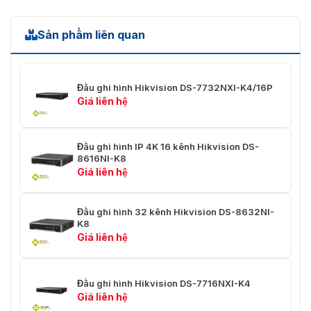
Băng thông
160Mbps
Sản phẩm liên quan
đầu ra
1-kênh, 4K (3840x2160)/30Hz, 2K
(2560x1440)/60Hz, 1920x1080/60Hz,
Đầu vào HDMI
Đầu ghi hình Hikvision DS-7732NXI-K4/16P
1600×1200/60Hz, 1280x1024/60Hz,
Giá liên hệ
1280x720/60Hz, 1024x768/60Hz
1-kênh, 1920x1080/60Hz,
Đầu vào VGA
1280x1024/60Hz, 1280x720/60Hz
Đầu ghi hình IP 4K 16 kênh Hikvision DS-
8616NI-K8
Giá liên hệ
Chế độ đầu ra
Đầu ra độc lập HDMI/VGA
video
Đầu ghi hình 32 kênh Hikvision DS-8632NI-
Đầu ra CVBS
N/A
K8
Giá liên hệ
Đầu vào âm
1-ch, RCA (Tuyến tính, 1 KΩ)
thanh
Âm thanh hai
1-ch, RCA (2.0 Vp-p, 1 KΩ, sử dụng
Đầu ghi hình Hikvision DS-7716NXI-K4
chiều
đầu vào âm thanh)
Giá liên hệ