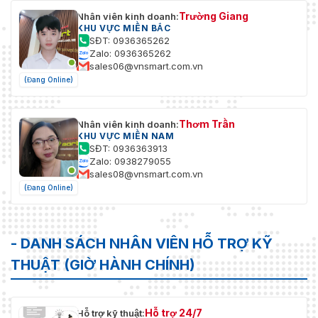
Trường Giang
Nhân viên kinh doanh:
KHU VỰC MIỀN BẮC
SĐT: 0936365262
Zalo: 0936365262
sales06@vnsmart.com.vn
(Đang Online)
Thơm Trần
Nhân viên kinh doanh:
KHU VỰC MIỀN NAM
SĐT: 0936363913
Zalo: 0938279055
sales08@vnsmart.com.vn
(Đang Online)
- DANH SÁCH NHÂN VIÊN HỖ TRỢ KỸ
THUẬT (GIỜ HÀNH CHÍNH)
Hỗ trợ 24/7
Hỗ trợ kỹ thuật: