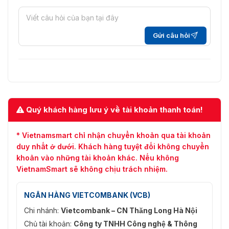
Loại luồng
Video, Video & Âm thanh
Nén âm thanh
G.711ulaw/G.711alaw/G.722/G.726/AAC
Gửi câu hỏi
Mạng
Kết nối từ xa
128
API
ONVIF (hồ sơ S/G); SDK; ISAPI
Quý khách hàng lưu ý về tài khoản thanh toán!
IE11, Chrome V57, Firefox V52, Safari
Trình duyệt
V12, Edge V89 hoặc phiên bản cao
tương thích
hơn
* Vietnamsmart chỉ nhận chuyển khoản qua tài khoản
duy nhất ở dưới. Khách hàng tuyệt đối không chuyển
TCP/IP, DHCP, DNS, DDNS, NTP, IPv4,
Giao thức
khoản vào những tài khoản khác. Nếu không
IPv6, RTSP, SADP, SNMP, SMTP, NFS,
mạng
VietnamSmart sẽ không chịu trách nhiệm.
ISUP, iSCSI, HTTP, HTTPS, UPnP™
Giao diện
2 giao diện Ethernet tự thích ứng RJ-
NGÂN HÀNG VIETCOMBANK (VCB)
mạng
45 10/100/1000 Mbps
Chi nhánh:
Vietcombank – CN Thăng Long Hà Nội
Giao diện phụ trợ
Chủ tài khoản:
Công ty TNHH Công nghệ & Thông