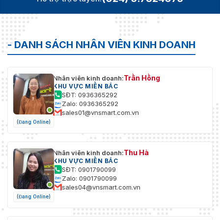
Công suất
≤20W
tiêu thụ
- DANH SÁCH NHÂN VIÊN KINH DOANH
Nhiệt độ làm
-10 °C đến 55 °C
việc
Độ ẩm làm
10 đến 90%
Trần Hồng
Nhân viên kinh doanh:
việc
KHU VỰC MIỀN BẮC
SĐT: 0936365292
Kích thước (W
Zalo: 0936365292
445mm × 400mm × 75mm
x D x H)
sales01@vnsmart.com.vn
(Đang Online)
Trọng lượng
≤ 5 kg
Thu Hà
Nhân viên kinh doanh:
KHU VỰC MIỀN BẮC
SĐT: 0901790099
Zalo: 0901790099
sales04@vnsmart.com.vn
(Đang Online)