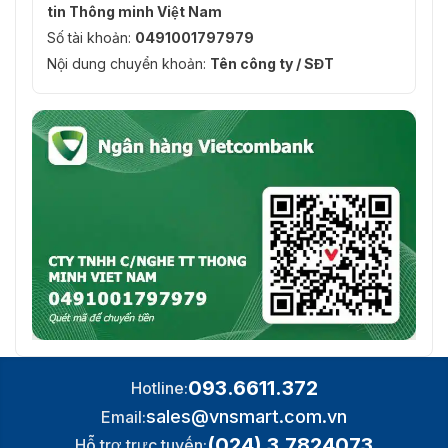
tin Thông minh Việt Nam
SATA
4 giao diện SATA
Số tài khoản:
0491001797979
Nội dung chuyển khoản:
Dung lượng lên tới 10 TB cho mỗi ổ
Tên công ty / SĐT
Dung lượng
cứng
Giao diện nối
2 RS-485 (bán song công), 1 RS-232
tiếp
Báo động
16/4 (16/9 là tùy chọn)
vào/ ra
Mặt trước: 2 × USB 2.0;
Giao diện USB
Bảng điều khiển phía sau: 1 × USB 3.0
Ctrl 12V
Không áp dụng (tùy chọn để hỗ trợ)
DC 12V
Không áp dụng (tùy chọn để hỗ trợ)
Tổng quan
093.6611.372
Hotline:
sales@vnsmart.com.vn
Email:
Nguồn cung
100-240VAC, 50-60Hz
cấp
(024) 3.7824073
Hỗ trợ trực tuyến: