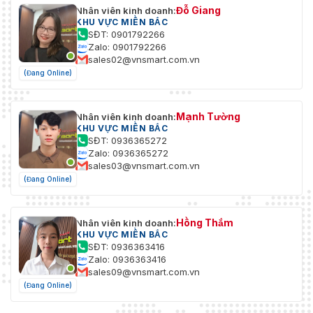
Đỗ Giang
Nhân viên kinh doanh:
KHU VỰC MIỀN BẮC
SĐT: 0901792266
Zalo: 0901792266
sales02@vnsmart.com.vn
(Đang Online)
Mạnh Tường
Nhân viên kinh doanh:
KHU VỰC MIỀN BẮC
SĐT: 0936365272
Zalo: 0936365272
sales03@vnsmart.com.vn
(Đang Online)
Hồng Thắm
Nhân viên kinh doanh:
KHU VỰC MIỀN BẮC
SĐT: 0936363416
Zalo: 0936363416
sales09@vnsmart.com.vn
(Đang Online)