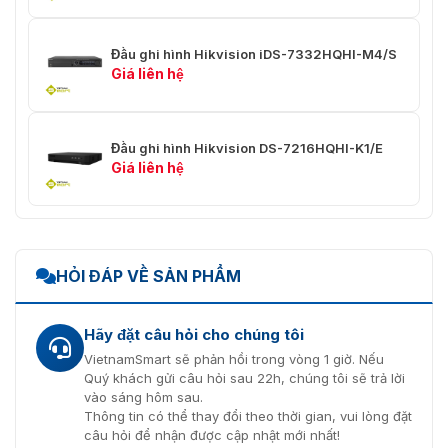
Giải mã
Đầu ghi hình Hikvision iDS-7332HQHI-M4/S
Định dạng
H.265/H.265+/H.264+/H.264
Giá liên hệ
giải mã
12MP/8MP/ 6MP/ 5MP/ 4MP/3MP/
Độ phân giải
1080p/ UXGA/ 720p/ VGA/ 4CIF/ DCIF/
ghi
Đầu ghi hình Hikvision DS-7216HQHI-K1/E
2CIF/ CIF/ QCIF
Giá liên hệ
Phát lại đồng
16 kênh
bộ
Bật AI: 1-ch@12MP (30 khung
hình/giây)/ 2-ch@8MP (30 khung
HỎI ĐÁP VỀ SẢN PHẨM
hình/giây)/ 4-ch@4 MP(30 khung
hình/ giây)/ 8-ch@1080p (30 khung
Khả năng giải
hình/ giây)
Hãy đặt câu hỏi cho chúng tôi
mã
Tắt AI: 2-ch@12 MP (30 khung hình/
VietnamSmart sẽ phản hồi trong vòng 1 giờ. Nếu
giây)/ 3-ch@8MP (30 khung hình/
Quý khách gửi câu hỏi sau 22h, chúng tôi sẽ trả lời
giây)/ 6-ch@4MP (30 khung hình/
vào sáng hôm sau.
giây)/12-ch@1080p (30 khung hình/
Thông tin có thể thay đổi theo thời gian, vui lòng đặt
giây)
câu hỏi để nhận được cập nhật mới nhất!