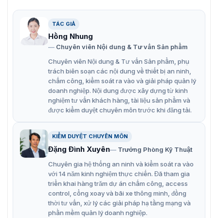
Kích thước 114 × 165 × 48 mm (4,5 × 6,5 × 1,9 inch).
Nhiệt độ làm việc -10 °C đến +55 °C (+144 °F đến
TÁC GIẢ
+131 °F).
Hồng Nhung
Chuyên viên Nội dung & Tư vấn Sản phẩm
Chuyên viên Nội dung & Tư vấn Sản phẩm, phụ
trách biên soạn các nội dung về thiết bị an ninh,
chấm công, kiểm soát ra vào và giải pháp quản lý
doanh nghiệp. Nội dung được xây dựng từ kinh
nghiệm tư vấn khách hàng, tài liệu sản phẩm và
được kiểm duyệt chuyên môn trước khi đăng tải.
KIỂM DUYỆT CHUYÊN MÔN
Đặng Đình Xuyên
Trưởng Phòng Kỹ Thuật
Chuyên gia hệ thống an ninh và kiểm soát ra vào
với 14 năm kinh nghiệm thực chiến. Đã tham gia
triển khai hàng trăm dự án chấm công, access
control, cổng xoay và bãi xe thông minh, đồng
thời tư vấn, xử lý các giải pháp hạ tầng mạng và
phần mềm quản lý doanh nghiệp.