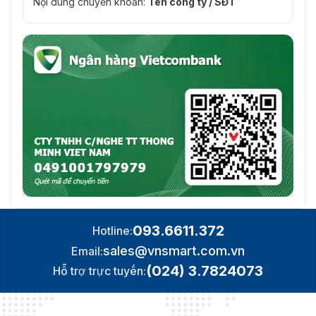
Nội dung chuyển khoản:
Tên công ty / SĐT
093.6611.372
Hotline:
sales@vnsmart.com.vn
Email:
(024) 3.7824073
Hỗ trợ trực tuyến: