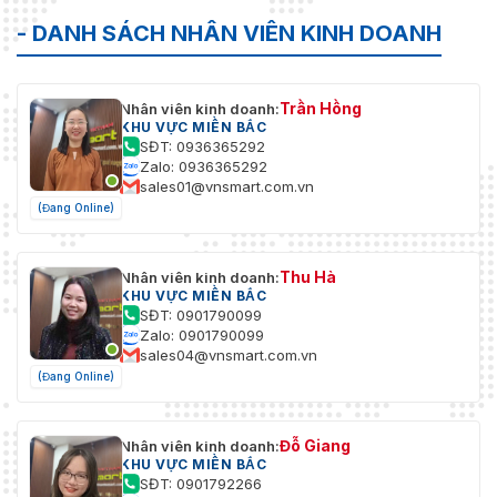
- DANH SÁCH NHÂN VIÊN KINH DOANH
Trần Hồng
Nhân viên kinh doanh:
KHU VỰC MIỀN BẮC
SĐT: 0936365292
Zalo: 0936365292
sales01@vnsmart.com.vn
(Đang Online)
Thu Hà
Nhân viên kinh doanh:
KHU VỰC MIỀN BẮC
SĐT: 0901790099
Zalo: 0901790099
sales04@vnsmart.com.vn
(Đang Online)
Đỗ Giang
Nhân viên kinh doanh:
KHU VỰC MIỀN BẮC
SĐT: 0901792266