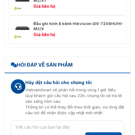
M2/XT
12 VDC, 1.25 A
cấp
Giá liên hệ
Tiêu thụ
≤ 15W
Đầu ghi hình 8 kênh Hikvision iDS-7208HUHI-
Nhiệt độ làm
M2/X
-10 °C đến +55 °C (+14 °F đến +131 °F)
việc
Giá liên hệ
Độ ẩm làm
10% đến 90%
việc
Kích thước (R
HỎI ĐÁP VỀ SẢN PHẨM
114 × 165 × 48 mm (4.5 × 6.5 × 1.9
× D × C)
inch)
Trọng lượng
Hãy đặt câu hỏi cho chúng tôi
≤ 1.5 kg (3.3 lb)
VietnamSmart sẽ phản hồi trong vòng 1 giờ. Nếu
Quý khách gửi câu hỏi sau 22h, chúng tôi sẽ trả lời
vào sáng hôm sau.
Thông tin có thể thay đổi theo thời gian, vui lòng đặt
câu hỏi để nhận được cập nhật mới nhất!