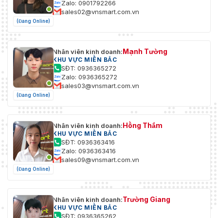
Zalo: 0901792266
sales02@vnsmart.com.vn
(Đang Online)
Mạnh Tường
Nhân viên kinh doanh:
KHU VỰC MIỀN BẮC
SĐT: 0936365272
Zalo: 0936365272
sales03@vnsmart.com.vn
(Đang Online)
Hồng Thắm
Nhân viên kinh doanh:
KHU VỰC MIỀN BẮC
SĐT: 0936363416
Zalo: 0936363416
sales09@vnsmart.com.vn
(Đang Online)
Trường Giang
Nhân viên kinh doanh:
KHU VỰC MIỀN BẮC
SĐT: 0936365262