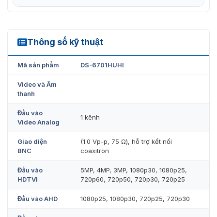
Thông số kỹ thuật
DS-6701HUHI
Mã sản phẩm
DS-6701HUHI
Video và Âm
thanh
Đầu vào
1 kênh
Video Analog
Giao diện
(1.0 Vp-p, 75 Ω), hỗ trợ kết nối
BNC
coaxitron
Đầu vào
5MP, 4MP, 3MP, 1080p30, 1080p25,
HDTVI
720p60, 720p50, 720p30, 720p25
Đầu vào AHD
1080p25, 1080p30, 720p25, 720p30