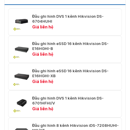
SADP, SMTP, NFS, UPnP™, HTTPS,
mạng
ONVIF profile S
Đầu ghi hình DVS 1 kênh Hikvision DS-
Giao diện
6704HUHI
1, RJ45 10M/100M tự thích ứng Ethernet
mạng
Giá liên hệ
Giao diện bổ
sung
Đầu ghi hình eSSD 16 kênh Hikvision DS-
E16HGHI-B
Giá liên hệ
1 khe cắm thẻ Micro SD, hỗ trợ thẻ
Thẻ SD
Micro SD
Đầu ghi hình eSSD 16 kênh Hikvision DS-
Dung lượng
8G lên đến 128 GB
E16HGHI-XB
Giá liên hệ
Giao diện nối
RS-485 (nửa duplex); RS-232
tiếp
Đầu ghi hình DVS 1 kênh Hikvision DS-
Báo động
1/1
6701HFHI/V
vào/ra
Giá liên hệ
Chung
Đầu ghi hình 8 kênh Hikvision iDS-7208HUHI-
Nguồn cung