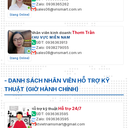
Zalo: 0936365262
sales06@vnsmart.com.vn
(Đang Online)
Thơm Trần
Nhân viên kinh doanh:
KHU VỰC MIỀN NAM
SĐT: 0936363913
Zalo: 0938279055
sales08@vnsmart.com.vn
(Đang Online)
- DANH SÁCH NHÂN VIÊN HỖ TRỢ KỸ
THUẬT (GIỜ HÀNH CHÍNH)
Hỗ trợ 24/7
Hỗ trợ kỹ thuật:
SĐT: 0936363595
Zalo: 0936363595
ktvietnamsmart@gmail.com