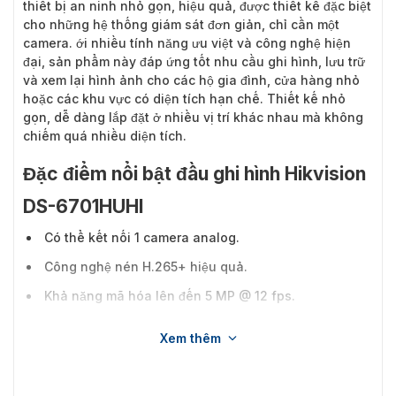
thiết bị an ninh nhỏ gọn, hiệu quả, được thiết kế đặc biệt
cho những hệ thống giám sát đơn giản, chỉ cần một
camera. ới nhiều tính năng ưu việt và công nghệ hiện
đại, sản phẩm này đáp ứng tốt nhu cầu ghi hình, lưu trữ
và xem lại hình ảnh cho các hộ gia đình, cửa hàng nhỏ
hoặc các khu vực có diện tích hạn chế. Thiết kế nhỏ
gọn, dễ dàng lắp đặt ở nhiều vị trí khác nhau mà không
chiếm quá nhiều diện tích.
Đặc điểm nổi bật đầu ghi hình Hikvision
DS-6701HUHI
Có thể kết nối 1 camera analog.
Công nghệ nén H.265+ hiệu quả.
Khả năng mã hóa lên đến 5 MP @ 12 fps.
5 tín hiệu đầu vào thích ứng
Xem thêm
(HDTVI/AHD/CVI/CVBS/IP).
Hỗ trợ thẻ Micro SD, dung lượng lên đến 128 GB.