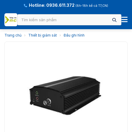
Hotline: 0936.611.372
(8h-18h kể cả T7,CN)
Trang chủ
›
Thiết bị giám sát
›
Đầu ghi hình