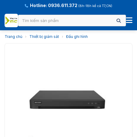
Hotline: 0936.611.372
(8h-18h kể cả T7,CN)
Trang chủ
›
Thiết bị giám sát
›
Đầu ghi hình