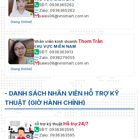
SĐT: 0936365262
Zalo: 0936365262
sales06@vnsmart.com.vn
(Đang Online)
Thơm Trần
Nhân viên kinh doanh:
KHU VỰC MIỀN NAM
SĐT: 0936363913
Zalo: 0938279055
sales08@vnsmart.com.vn
(Đang Online)
- DANH SÁCH NHÂN VIÊN HỖ TRỢ KỸ
THUẬT (GIỜ HÀNH CHÍNH)
Hỗ trợ 24/7
Hỗ trợ kỹ thuật:
SĐT: 0936363595
Zalo: 0936363595