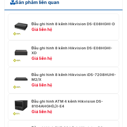
Sản phẩm liên quan
hình/giây, 3K(2880 × 1620)@25
khung hình/giây, 5 MP(2592 ×
1944)@20 khung hình/giây, 4
Đầu vào HDCVI
MP(2560 × 1440)@25/30 khung
Đầu ghi hình 8 kênh Hikvision DS-E08HGHI-D
hình/giây, 1080P@25/30 khung
Giá liên hệ
hình/giây, 720P@25/30 khung
hình/giây
Đầu ghi hình 8 kênh Hikvision DS-E08HGHI-
Đầu vào CVBS
PAL/NTSC
XD
Giá liên hệ
1 kênh, BNC (1.0 Vp-p, 75 Ω), độ
Đầu ra CVBS
phân giải: PAL: 704 × 576, NTSC:
704 × 480
Đầu ghi hình 8 kênh Hikvision iDS-7208HUHI-
M2/X
1 kênh, 4K (3840 × 2160)/30Hz, 2K
Giá liên hệ
(2560 × 1440)/60Hz, 1920 ×
Đầu ra HDMI
1080/60Hz, 1280 × 1024/60Hz, 1280
× 720/60Hz Đầu ra đồng thời
Đầu ghi hình ATM 4 kênh Hikvision DS-
HDMI/VGA
8104AHGH(L)I-E4
Giá liên hệ
1 kênh, 1920 × 1080/60Hz, 1280 ×
Đầu ra VGA
1024/60Hz, 1280 × 720/60Hz Đầu
ra đồng thời HDMI/VGA