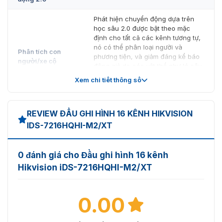
Phát hiện chuyển động dựa trên
học sâu 2.0 được bật theo mặc
định cho tất cả các kênh tương tự,
nó có thể phân loại người và
Phân tích con
phương tiện, và giảm đáng kể báo
người/xe cộ
động giả do các vật thể như lá cây
và đèn gây ra; Hỗ trợ tìm kiếm
Xem chi tiết thông số
nhanh theo loại vật thể hoặc sự
kiện;
REVIEW ĐẦU GHI HÌNH 16 KÊNH HIKVISION
Bảo vệ chu vi
IDS-7216HQHI-M2/XT
Phân tích con
Lên đến 8 kênh (mẫu nâng cao)
người/xe cộ
0 đánh giá cho Đầu ghi hình 16 kênh
Phát hiện khuôn
Hikvision iDS-7216HQHI-M2/XT
mặt
Phát hiện ảnh khuôn mặt, tìm kiếm
0.00
Phát hiện và chụp
ảnh khuôn mặt； Chụp ảnh khuôn
khuôn mặt
mặt 4 kênh