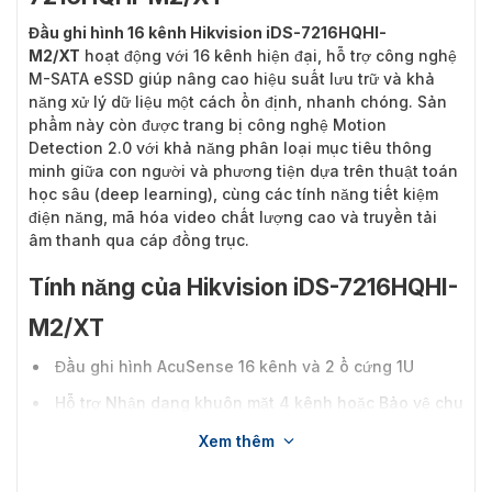
Đầu ghi hình 16 kênh Hikvision iDS-7216HQHI-
M2/XT
hoạt động với 16 kênh hiện đại, hỗ trợ công nghệ
M-SATA eSSD giúp nâng cao hiệu suất lưu trữ và khả
năng xử lý dữ liệu một cách ổn định, nhanh chóng. Sản
phẩm này còn được trang bị công nghệ Motion
Detection 2.0 với khả năng phân loại mục tiêu thông
minh giữa con người và phương tiện dựa trên thuật toán
học sâu (deep learning), cùng các tính năng tiết kiệm
điện năng, mã hóa video chất lượng cao và truyền tải
âm thanh qua cáp đồng trục.
Tính năng của Hikvision iDS-7216HQHI-
M2/XT
Đầu ghi hình AcuSense 16 kênh và 2 ổ cứng 1U
Hỗ trợ Nhận dạng khuôn mặt 4 kênh hoặc Bảo vệ chu
vi mô hình tiên tiến 8 kênh dựa trên thuật toán Học
Xem thêm
sâu