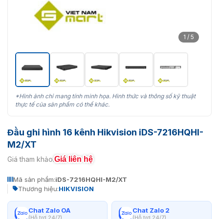
1 / 5
*Hình ảnh chỉ mang tính minh họa. Hình thức và thông số kỹ thuật
thực tế của sản phẩm có thể khác.
Đầu ghi hình 16 kênh Hikvision iDS-7216HQHI-
M2/XT
Giá liên hệ
Giá tham khảo:
Mã sản phẩm:
iDS-7216HQHI-M2/XT
Thương hiệu:
HIKVISION
Chat Zalo OA
Chat Zalo 2
(Hỗ trợ 24/7)
(Hỗ trợ 24/7)