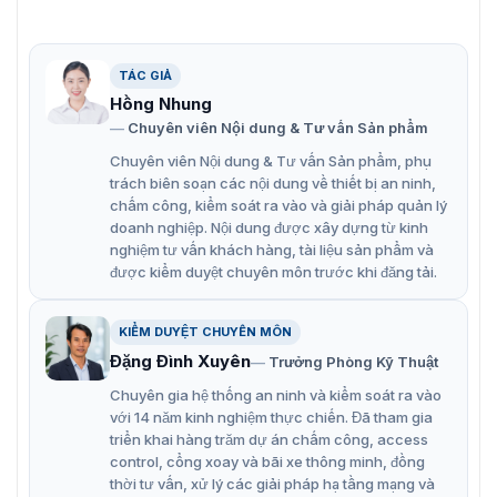
Hỗ trợ Công nghệ AcuSearch 8 kênh
Công nghệ nén H.265 pro+ hiệu quả
Khả năng mã hóa lên đến 3K/5MP Lite@12fps
TÁC GIẢ
Hồng Nhung
Đầu vào camera IP lên đến 24 kênh, mỗi kênh lên
Chuyên viên Nội dung & Tư vấn Sản phẩm
đến 6MP
Chuyên viên Nội dung & Tư vấn Sản phẩm, phụ
Khả năng giải mã lên đến 24*1080P@30fps
trách biên soạn các nội dung về thiết bị an ninh,
chấm công, kiểm soát ra vào và giải pháp quản lý
5 tín hiệu đầu vào thích ứng
doanh nghiệp. Nội dung được xây dựng từ kinh
(HDTVI/AHD/CVI/CVBS/IP)
nghiệm tư vấn khách hàng, tài liệu sản phẩm và
được kiểm duyệt chuyên môn trước khi đăng tải.
Hỗ trợ tất cả các kênh Công nghệ phát hiện chuyển
động
KIỂM DUYỆT CHUYÊN MÔN
Hỗ trợ tất cả các kênh Công nghệ âm thanh hai
Đặng Đình Xuyên
Trưởng Phòng Kỹ Thuật
chiều HDTVI
Chuyên gia hệ thống an ninh và kiểm soát ra vào
với 14 năm kinh nghiệm thực chiến. Đã tham gia
triển khai hàng trăm dự án chấm công, access
control, cổng xoay và bãi xe thông minh, đồng
thời tư vấn, xử lý các giải pháp hạ tầng mạng và