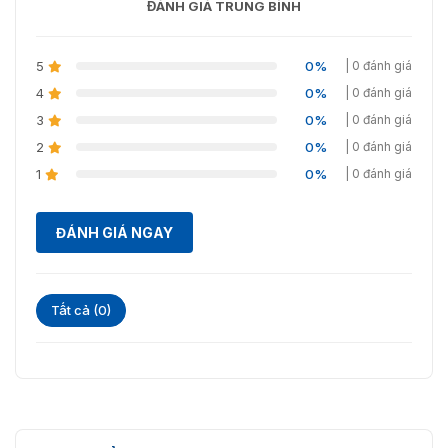
ĐÁNH GIÁ TRUNG BÌNH
Video và Âm
thanh
5
0%
| 0 đánh giá
8 kênh (tối đa 24 kênh), Độ phân
Đầu vào video IP
4
0%
| 0 đánh giá
giải lên đến 6 MP
3
0%
| 0 đánh giá
Đầu vào video
Giao diện BNC 16 kênh (1.0 Vp-p,
2
0%
| 0 đánh giá
tương tự
75 Ω), hỗ trợ kết nối coaxitron
1
0%
| 0 đánh giá
3K(2960 x 1665)@25/20 khung
hình/giây, 3K(3328x1504)@20
ĐÁNH GIÁ NGAY
khung hình/giây, 5 MP(2560 ×
1944)@20 khung hình/giây, 4
Đầu vào HDTVI
MP(2560 × 1440)@25/30 khung
hình/giây, 1080P@25/30 khung
hình/giây, 720P@25/30 khung
Tất cả (0)
hình/giây
5 MP(2560 × 1944)@20fps, 4
Đầu vào AHD
MP(2560 × 1440)@25/30fps,
1080P@25/30fps, 720P@25/30fps
8 MP(3840 × 2160)@12/15 khung