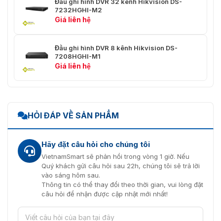
Đầu ghi hình DVR 32 kênh Hikvision DS-
7232HGHI-M2
Chế độ xuất
Giá liên hệ
Đầu ra đồng thời HDMI/VGA
video
Đầu vào âm
1 kênh, RCA (2.0 Vp-p, 1 KΩ), 8
Đầu ghi hình DVR 8 kênh Hikvision DS-
thanh
kênh qua cáp đồng trục
7208HGHI-M1
Giá liên hệ
Đầu ra âm thanh
1 kênh, RCA (Tuyến tính, 1 KΩ)
Âm thanh hai
1 kênh, RCA (2.0 Vp-p, 1 KΩ) (sử
chiều
dụng đầu vào âm thanh đầu tiên)
HỎI ĐÁP VỀ SẢN PHẨM
Phát lại đồng bộ
16-ch
Hãy đặt câu hỏi cho chúng tôi
Ghi âm
VietnamSmart sẽ phản hồi trong vòng 1 giờ. Nếu
H.265 Pro+/H.265
Quý khách gửi câu hỏi sau 22h, chúng tôi sẽ trả lời
Nén video
Pro/H.265/H.264+/H.264
vào sáng hôm sau.
Thông tin có thể thay đổi theo thời gian, vui lòng đặt
Khi chế độ 1080p Lite không được
câu hỏi để nhận được cập nhật mới nhất!
bật: 3K lite/5 MP lite/4 MP
Độ phân giải mã
lite/1080p/720p/VGA/WD1/4CIF/CIF;
hóa
Khi chế độ 1080p Lite được bật: 3K