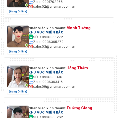
Zalo: 0901792266
sales02@vnsmart.com.vn
(Đang Online)
Mạnh Tường
Nhân viên kinh doanh:
KHU VỰC MIỀN BẮC
SĐT: 0936365272
Zalo: 0936365272
sales03@vnsmart.com.vn
(Đang Online)
Hồng Thắm
Nhân viên kinh doanh:
KHU VỰC MIỀN BẮC
SĐT: 0936363416
Zalo: 0936363416
sales09@vnsmart.com.vn
(Đang Online)
Trường Giang
Nhân viên kinh doanh:
KHU VỰC MIỀN BẮC
SĐT: 0936365262