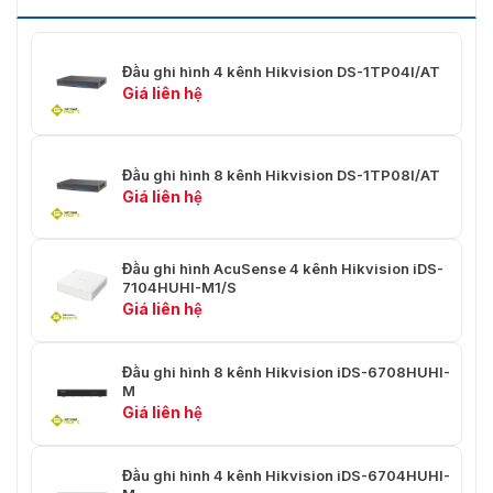
fps/4 MP@15 fps/8 MP Lite@15
fps/3 MP@18 fps
1080p/720p/WD1/4CIF/VGA/CIF@25
Độ phân giải mã
fps (P)/30 fps (N) *: 8 MP@8 fps chỉ
Đầu ghi hình 4 kênh Hikvision DS-1TP04I/AT
hóa
khả dụng cho kênh 1, 8 MP Lite chỉ
Giá liên hệ
khả dụng cho kênh 2 đến kênh 4.
Luồng phụ: WD1/4CIF/CIF@25 fps
(P)/30 fps (N)
Đầu ghi hình 8 kênh Hikvision DS-1TP08I/AT
luồng kép
Ủng hộ
Giá liên hệ
Tốc độ bit video
32 Kbps đến 10 Mbps
Đầu ghi hình AcuSense 4 kênh Hikvision iDS-
Loại luồng
Video, Video & Âm thanh
7104HUHI-M1/S
Giá liên hệ
Nén âm thanh
G.711u
Tốc độ bit âm
Đầu ghi hình 8 kênh Hikvision iDS-6708HUHI-
64 Kbps
M
thanh
Giá liên hệ
Mạng
Đầu ghi hình 4 kênh Hikvision iDS-6704HUHI-
Kết nối từ xa
128