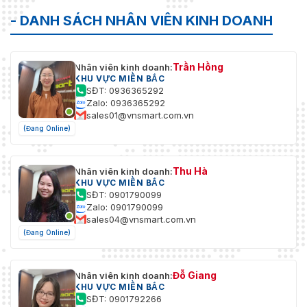
- DANH SÁCH NHÂN VIÊN KINH DOANH
Trần Hồng
Nhân viên kinh doanh:
KHU VỰC MIỀN BẮC
SĐT: 0936365292
Zalo: 0936365292
sales01@vnsmart.com.vn
(Đang Online)
Thu Hà
Nhân viên kinh doanh:
KHU VỰC MIỀN BẮC
SĐT: 0901790099
Zalo: 0901790099
sales04@vnsmart.com.vn
(Đang Online)
Đỗ Giang
Nhân viên kinh doanh:
KHU VỰC MIỀN BẮC
SĐT: 0901792266