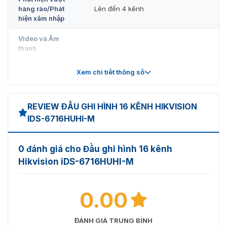
hàng rào/Phát
Lên đến 4 kênh
hiện xâm nhập
Video và Âm
thanh
8 kênh (tối đa 24 kênh) Độ phân
Xem chi tiết thông số
Đầu vào video IP
giải lên đến 8 MP Hỗ trợ camera IP
H.265+/H.265/H.264+/H.264
REVIEW ĐẦU GHI HÌNH 16 KÊNH HIKVISION
Đầu vào video
Giao diện 16 kênh; BNC (1.0 Vp-p,
tương tự
IDS-6716HUHI-M
75 Ω), hỗ trợ kết nối đồng trục
Đầu vào CVBS
PAL/NTSC
0 đánh giá cho Đầu ghi hình 16 kênh
1 kênh, BNC (1.0 Vp-p, 75 Ω), độ
Hikvision iDS-6716HUHI-M
Đầu ra CVBS
phân giải: PAL: 704 × 576, NTSC:
704 × 480
0.00
8 MP, 5 MP, 4 MP, 3 MP, 1080p@30
fps, 1080p@25 fps, 720p@60 fps,
Đầu vào HDTVI
720p@50 fps, 720p@30 fps,
ĐÁNH GIÁ TRUNG BÌNH
720p@25 fps