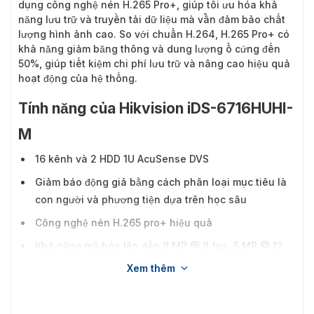
dụng công nghệ nén H.265 Pro+, giúp tối ưu hóa khả
năng lưu trữ và truyền tải dữ liệu mà vẫn đảm bảo chất
lượng hình ảnh cao. So với chuẩn H.264, H.265 Pro+ có
khả năng giảm băng thông và dung lượng ổ cứng đến
50%, giúp tiết kiệm chi phí lưu trữ và nâng cao hiệu quả
hoạt động của hệ thống.
Tính năng của Hikvision iDS-6716HUHI-
M
16 kênh và 2 HDD 1U AcuSense DVS
Giảm báo động giả bằng cách phân loại mục tiêu là
con người và phương tiện dựa trên học sâu
Công nghệ nén H.265 pro+ hiệu quả
Khả năng mã hóa lên đến 8 MP @ 8 fps, 5 MP @ 12
fps
Xem thêm
5 tín hiệu đầu vào thích ứng
(HDTVI/AHD/CVI/CVBS/IP)