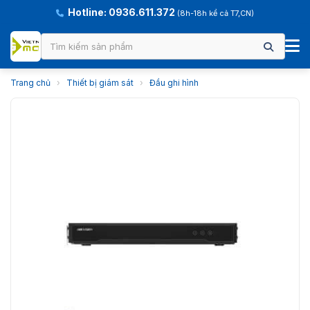
Hotline: 0936.611.372
(8h-18h kể cả T7,CN)
Trang chủ
›
Thiết bị giám sát
›
Đầu ghi hình