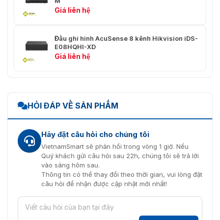
M
Giá liên hệ
TCP/IP, PPPoE, DHCP, Hik-Connect,
Giao thức mạng
DNS, DDNS, NTP, SADP, NFS, iSCSI,
UPnP™, HTTPS, ONVIF
Đầu ghi hình AcuSense 8 kênh Hikvision iDS-
E08HQHI-XD
1, Giao diện Ethernet tự thích ứng
Giá liên hệ
Giao diện mạng
RJ45 10M/100M
Giao diện phụ
Ổ cứng SATA
2 giao diện SATA
HỎI ĐÁP VỀ SẢN PHẨM
Dung lượng lên đến 10 TB cho mỗi
Dung tích
đĩa
Hãy đặt câu hỏi cho chúng tôi
VietnamSmart sẽ phản hồi trong vòng 1 giờ. Nếu
Giao diện nối
RS-485 (bán song công)
Quý khách gửi câu hỏi sau 22h, chúng tôi sẽ trả lời
tiếp
vào sáng hôm sau.
Thông tin có thể thay đổi theo thời gian, vui lòng đặt
Giao diện USB
Mặt sau: 1 × USB 2.0
câu hỏi để nhận được cập nhật mới nhất!
Báo động vào/ra
16/4
Tổng quan