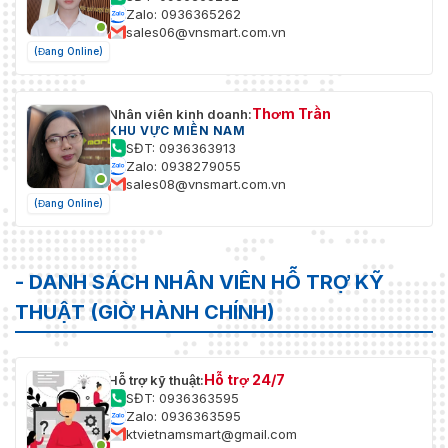
Zalo: 0936365262
sales06@vnsmart.com.vn
(Đang Online)
Thơm Trần
Nhân viên kinh doanh:
KHU VỰC MIỀN NAM
SĐT: 0936363913
Zalo: 0938279055
sales08@vnsmart.com.vn
(Đang Online)
- DANH SÁCH NHÂN VIÊN HỖ TRỢ KỸ
THUẬT (GIỜ HÀNH CHÍNH)
Hỗ trợ 24/7
Hỗ trợ kỹ thuật:
SĐT: 0936363595
Zalo: 0936363595
ktvietnamsmart@gmail.com