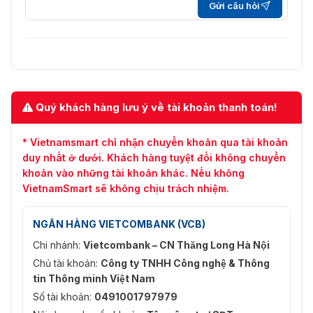
Gửi câu hỏi
Nguồn điện
12VDC
Tiêu thụ
≤ 19W
-10 °C đến +55 °C (+14 °F đến +131
Nhiệt độ làm việc
°F)
Quý khách hàng lưu ý về tài khoản thanh toán!
Độ ẩm làm việc
10% đến 90%
* Vietnamsmart chỉ nhận chuyển khoản qua tài khoản
384 × 317 × 52 mm (15,1 × 12,5 ×
Kích thước
duy nhất ở dưới. Khách hàng tuyệt đối không chuyển
2,0 inch)
khoản vào những tài khoản khác. Nếu không
VietnamSmart sẽ không chịu trách nhiệm.
Trọng lượng
≤ 2 kg (4,4 pound)
NGÂN HÀNG VIETCOMBANK (VCB)
Chi nhánh:
Vietcombank – CN Thăng Long Hà Nội
Chủ tài khoản:
Công ty TNHH Công nghệ & Thông
tin Thông minh Việt Nam
Số tài khoản:
0491001797979