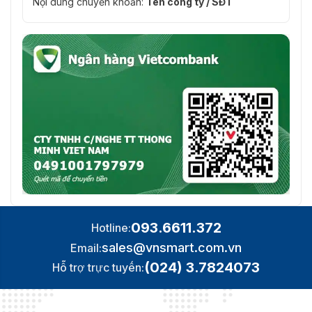
Nội dung chuyển khoản:
Tên công ty / SĐT
093.6611.372
Hotline:
sales@vnsmart.com.vn
Email:
(024) 3.7824073
Hỗ trợ trực tuyến: