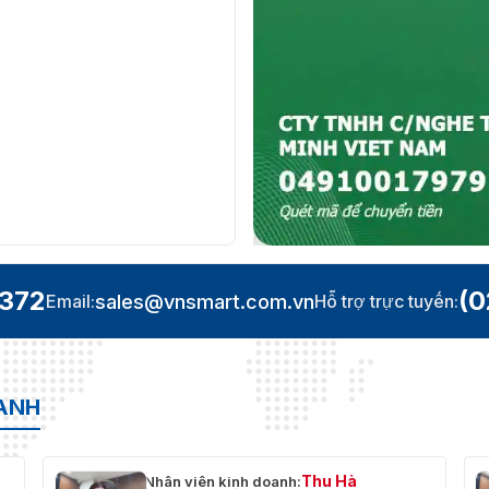
.372
(0
sales@vnsmart.com.vn
Email:
Hỗ trợ trực tuyến:
OANH
Thu Hà
Nhân viên kinh doanh: