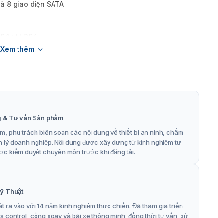
à 8 giao diện SATA
.264+/H.264
Xem thêm
MP@12 fps
g & Tư vấn Sản phẩm
, phụ trách biên soạn các nội dung về thiết bị an ninh, chấm
n lý doanh nghiệp. Nội dung được xây dựng từ kinh nghiệm tư
ợc kiểm duyệt chuyên môn trước khi đăng tải.
ỹ Thuật
t ra vào với 14 năm kinh nghiệm thực chiến. Đã tham gia triển
control, cổng xoay và bãi xe thông minh, đồng thời tư vấn, xử