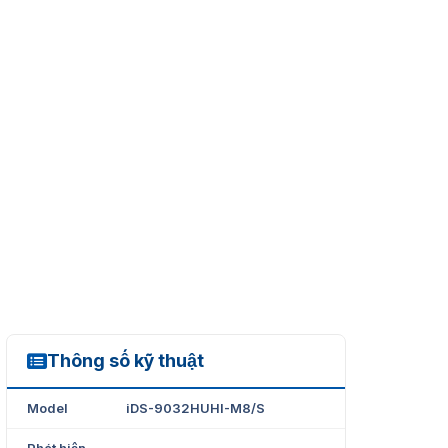
Thông số kỹ thuật
iDS-9032HUHI-M8/S
Model
iDS-9032HUHI-M8/S