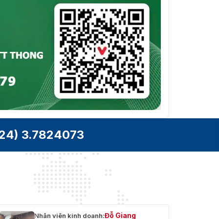
thanh
Tốc độ
bit âm
64 Kbps
thanh
Mạng
Kết nối từ
128
xa
Giao
TCP/IP, PPPoE, DHCP, Hik-Connect, DNS,
thức
DDNS, NTP, SADP, NFS, iSCSI, UPnP™,
mạng
HTTPS, ONVIF, SNMP
24) 3.7824073
Giao
2, Giao diện Ethernet tự thích ứng RJ45
diện
10M/100M/1000M
mạng
Giao
diện phụ
Ổ cứng
Đỗ Giang
Nhân viên kinh doanh:
8 giao diện SATA