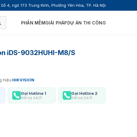
Số 4, ngõ 173 Trung Kính, Phường Yên Hòa, TP. Hà Nội
PHẦN MỀM
GIẢI PHÁP
DỰ ÁN THI CÔNG
sion iDS-9032HUHI-M8/S
 hiệu:
HIKVISION
Gọi Hotline 1
Gọi Hotline 2
(Hỗ trợ 24/7)
(Hỗ trợ 24/7)