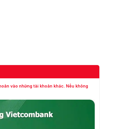
Nén
H.265 Pro+/H.265
video
Pro/H.265/H.264+/H.264
Độ phân
8 MP/3K/5 MP/4 MP/3
giải mã
MP/1080p/720p/WD1/4CIF/VGA/CIF
hóa
Luồng chính: 8 MP@8 fps/3K@12 fps/5
Tốc độ
MP@12 fps/4 MP@15 fps/3 MP@18 fps
khung
1080p/720p/WD1/4CIF/VGA/CIF@25 fps
hình
(P)/30 fps (N) Luồng phụ:
WD1/4CIF/CIF@25 fps (P)/30 fps (N)
Tốc độ
32 Kbps đến 10 Mbps
bit video
khoản vào những tài khoản khác. Nếu không
luồng
Ủng hộ
kép
Loại
Video, Video & Âm thanh
luồng
Nén âm
G.711u