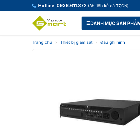
Hotline: 0936.611.372
(8h-18h kể cả T7,CN)
DANH MỤC SẢN PHẨ
Trang chủ
›
Thiết bị giám sát
›
Đầu ghi hình