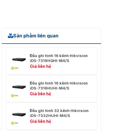
Đầu vào
5MP, 4MP, 720p25, 720p30, 1080p25,
AHD
1080p30
Đầu vào
4MP, 720p25, 720p30, 1080p25, 1080p30
HDCVI
Sản phẩm liên quan
Đầu vào
PAL/NTSC
CVBS
Đầu ghi hình 16 kênh Hikvision
iDS-7316HQHI-M4/S
Đầu ra
1 kênh, BNC (1.0 Vp-p, 75 Ω), độ phân giải:
Giá liên hệ
CVBS
PAL: 704 × 576, NTSC: 704 × 480
1 kênh, 1920 × 1080/60Hz, 1280 ×
Đầu ra
Đầu ghi hình 16 kênh Hikvision
1024/60Hz, 1280 × 720/60Hz, 1024 ×
iDS-7316HUHI-M4/S
HDMI 1
768/60Hz
Giá liên hệ
1 kênh, 4K (3840 × 2160)/30Hz, 2K (2560
Đầu ra
× 1440)/60Hz, 1920 × 1080/60Hz, 1280 ×
Đầu ghi hình 32 kênh Hikvision
HDMI 2
1024/60Hz, 1280 × 720/60Hz, 1024 ×
iDS-7332HUHI-M4/S
768/60Hz
Giá liên hệ