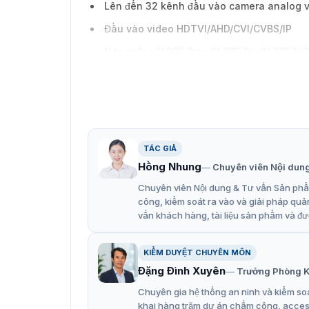
Lên đến 32 kênh đầu vào camera analog v
Đầu vào video HDTVI/AHD/CVI/CVBS/IP
Nén video H.265 Pro+/H.265 Pro/H.265/H
Khả năng mã hóa lên đến 8 MP@8 fps/5 
TÁC GIẢ
Hồng Nhung
Chuyên viên Nội dun
Chuyên viên Nội dung & Tư vấn Sản phẩm
công, kiểm soát ra vào và giải pháp quả
vấn khách hàng, tài liệu sản phẩm và đư
KIỂM DUYỆT CHUYÊN MÔN
Đặng Đình Xuyên
Trưởng Phòng K
Chuyên gia hệ thống an ninh và kiểm soá
khai hàng trăm dự án chấm công, access 