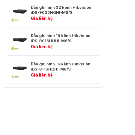
1 kênh, 1920 × 1080/60Hz, 1280 ×
Đầu ra
1024/60Hz, 1280 × 720/60Hz, 1024 ×
Đầu ghi hình 32 kênh Hikvision
VGA
768/60Hz
iDS-9032HQHI-M8/S
Giá liên hệ
Chế độ
đầu ra
Đầu ra độc lập HDMI/VGA
video
Đầu ghi hình 16 kênh Hikvision
iDS-9016HUHI-M8/S
Giá liên hệ
Đầu vào
16 kênh, RCA (2.0 Vp-p, 1 KΩ)
âm thanh
Đầu ghi hình 16 kênh Hikvision
Đầu ra
1 kênh, RCA (Tuyến tính, 1 KΩ)
iDS-8116HQHI-M8/S
âm thanh
Giá liên hệ
Âm
thanh hai
1 kênh, RCA (2.0 Vp-p, 1 KΩ, độc lập)
chiều
Phát lại
16-ch
đồng bộ
Ghi âm