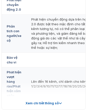
Phát hiện
chuyển
động 2.0
Phát hiện chuyển động dựa trên học sâu
2.0 được bật theo mặc định cho tất cả các
Phân
kênh tương tự, nó có thể phân loại người
tích con
và phương tiện, và giảm đáng kể báo
người/xe
động giả do các vật thể như lá cây và đèn
cộ
gây ra; Hỗ trợ tìm kiếm nhanh theo loại vật
thể hoặc sự kiện;
Bảo vệ
chu vi
Phát hiện
vượt
hàng
Lên đến 16 kênh, chỉ dành cho kênh
rào/Phát
1/2/3/4/9/10/11/12/17/18/19/20/25/26/27/28
hiện xâm
nhập
Xem chi tiết thông số
Video và
Âm