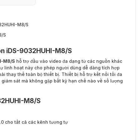
9032HUHI-M8/S
8/S
sion iDS-9032HUHI-M8/S
HI-M8/S
hỗ trợ đầu vào video đa dạng từ các nguồn khác
Sự linh hoạt này cho phép người dùng dễ dàng tích hợp
 thay thế toàn bộ thiết bị. Thiết bị hỗ trợ kết nối tối đa
 giám sát mà không gặp bất kỳ hạn chế nào về số lượng
032HUHI-M8/S
0 cho tất cả các kênh tương tự