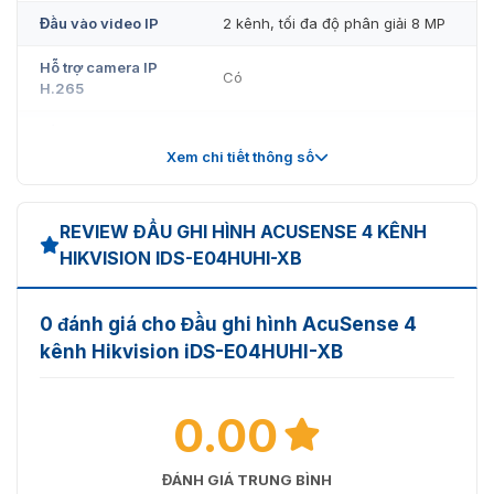
Đầu vào video IP
2 kênh, tối đa độ phân giải 8 MP
Hỗ trợ camera IP
Có
H.265
Đầu vào video
4 kênh, giao diện BNC (1.0 Vp-p,
analog
75 Ω)
Xem chi tiết thông số
Nhiều độ phân giải từ 720p đến 8
Đầu vào HDTVI
MP
REVIEW ĐẦU GHI HÌNH ACUSENSE 4 KÊNH
HIKVISION IDS-E04HUHI-XB
Nhiều độ phân giải từ 720p đến 5
Đầu vào AHD
MP
0 đánh giá cho Đầu ghi hình AcuSense 4
Nhiều độ phân giải từ 720p đến 8
Đầu vào HDCVI
MP
kênh Hikvision iDS-E04HUHI-XB
Đầu vào CVBS
Hỗ trợ
0.00
1 kênh, 2K (2560 × 1440)/60Hz,
Đầu ra HDMI
1920 × 1080/60 Hz
ĐÁNH GIÁ TRUNG BÌNH