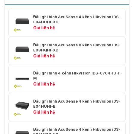
Nén âm thanh
G.711u
Đầu ghi hình AcuSense 4 kênh Hikvision iDS-
E04HUHI-XD
Tốc độ bit âm thanh
64 Kbps
Giá liên hệ
Mạng
Đầu ghi hình AcuSense 8 kênh Hikvision iDS-
Băng thông tổng
96 Mbps
E08HQHI-XD
Giá liên hệ
Băng thông vào
8 Mbps
Kết nối từ xa
32
Đầu ghi hình 4 kênh Hikvision iDS-6704HUHI-
M
TCP/IP, DHCP, Hik-Connect, DNS,
Giá liên hệ
Giao thức mạng
DDNS, NTP, SADP, SMTP, NFS,
UPnP™, HTTPS
Đầu ghi hình AcuSense 4 kênh Hikvision iDS-
1, RJ45 10/100 Mbps tự động
E04HUHI-B
Giao diện mạng
thích ứng
Giá liên hệ
Giao diện phụ
Đầu ghi hình AcuSense 4 kênh Hikvision iDS-