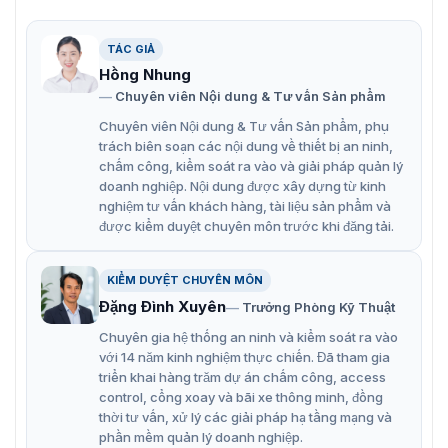
Khả năng mã hóa lên đến 8 MP@8 fps.
Tiêu thụ điện năng thấp.
TÁC GIẢ
Âm thanh qua cáp đồng trục.
Hồng Nhung
Chuyên viên Nội dung & Tư vấn Sản phẩm
Chuyên viên Nội dung & Tư vấn Sản phẩm, phụ
trách biên soạn các nội dung về thiết bị an ninh,
chấm công, kiểm soát ra vào và giải pháp quản lý
doanh nghiệp. Nội dung được xây dựng từ kinh
nghiệm tư vấn khách hàng, tài liệu sản phẩm và
được kiểm duyệt chuyên môn trước khi đăng tải.
KIỂM DUYỆT CHUYÊN MÔN
Đặng Đình Xuyên
Trưởng Phòng Kỹ Thuật
Chuyên gia hệ thống an ninh và kiểm soát ra vào
với 14 năm kinh nghiệm thực chiến. Đã tham gia
triển khai hàng trăm dự án chấm công, access
control, cổng xoay và bãi xe thông minh, đồng
thời tư vấn, xử lý các giải pháp hạ tầng mạng và
phần mềm quản lý doanh nghiệp.