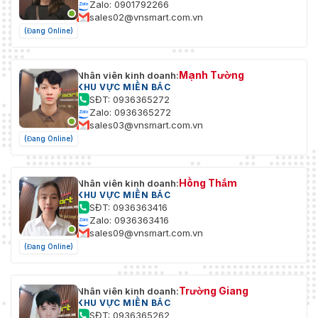
Zalo: 0901792266
sales02@vnsmart.com.vn
(Đang Online)
Mạnh Tường
Nhân viên kinh doanh:
KHU VỰC MIỀN BẮC
SĐT: 0936365272
Zalo: 0936365272
sales03@vnsmart.com.vn
(Đang Online)
Hồng Thắm
Nhân viên kinh doanh:
KHU VỰC MIỀN BẮC
SĐT: 0936363416
Zalo: 0936363416
sales09@vnsmart.com.vn
(Đang Online)
Trường Giang
Nhân viên kinh doanh:
KHU VỰC MIỀN BẮC
SĐT: 0936365262