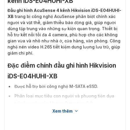
kênh iDS-E04HUHI-XB
Đầu ghi hình AcuSense 4 kênh Hikvision iDS-E04HUHI-
XB
trang bị công nghệ AcuSense phân biệt chính xác
người và vật thể, giảm thiểu báo động giả, giúp người
dùng tập trung vào những sự kiện quan trọng. Thiết bị
hỗ trợ kết nối tối đa 4 camera, phù hợp cho các không
gian vừa và nhỏ như nhà ở, cửa hàng, văn phòng. Công
nghệ nén video H.265 tiết kiệm dung lượng lưu trữ, giúp
giảm chi phí.
Đặc điểm chính đầu ghi hình Hikvision
iDS-E04HUHI-XB
Được hỗ trợ bởi công nghệ M-SATA eSSD.
Phân loại mục tiêu con người và phương tiện dựa
trên học sâu của Motion Detection 2.0.
Xem thêm
Bảo vệ chu vi dựa trên học sâu.
Nén video điều khiển tốc độ bit thích ứng với cảnh.