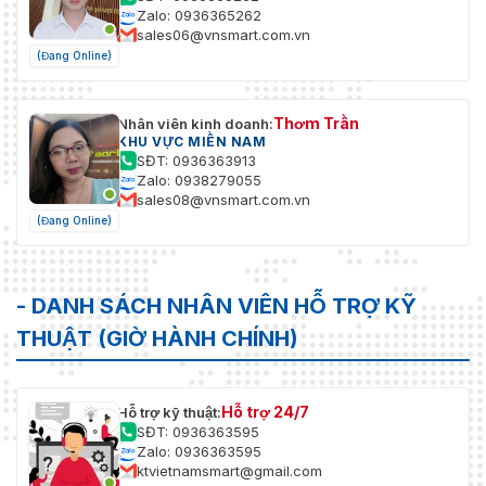
Zalo: 0936365262
sales06@vnsmart.com.vn
(Đang Online)
Thơm Trần
Nhân viên kinh doanh:
KHU VỰC MIỀN NAM
SĐT: 0936363913
Zalo: 0938279055
sales08@vnsmart.com.vn
(Đang Online)
- DANH SÁCH NHÂN VIÊN HỖ TRỢ KỸ
THUẬT (GIỜ HÀNH CHÍNH)
Hỗ trợ 24/7
Hỗ trợ kỹ thuật:
SĐT: 0936363595
Zalo: 0936363595
ktvietnamsmart@gmail.com