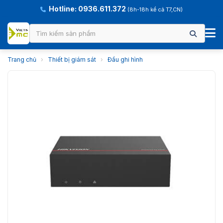
Hotline: 0936.611.372
(8h-18h kể cả T7,CN)
Trang chủ
›
Thiết bị giám sát
›
Đầu ghi hình