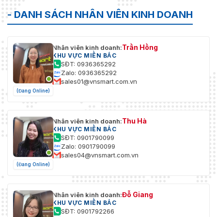
- DANH SÁCH NHÂN VIÊN KINH DOANH
Trần Hồng
Nhân viên kinh doanh:
KHU VỰC MIỀN BẮC
SĐT: 0936365292
Zalo: 0936365292
sales01@vnsmart.com.vn
(Đang Online)
Thu Hà
Nhân viên kinh doanh:
KHU VỰC MIỀN BẮC
SĐT: 0901790099
Zalo: 0901790099
sales04@vnsmart.com.vn
(Đang Online)
Đỗ Giang
Nhân viên kinh doanh:
KHU VỰC MIỀN BẮC
SĐT: 0901792266