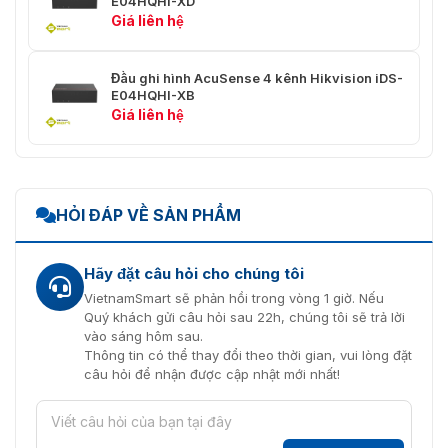
E04HQHI-XD
Dung lượng
1024 GB eSSD (960 GB khả dụng)
Giá liên hệ
Khoảng 2 tuần video cho 4-kênh
Thời gian lưu trữ
camera analog
Đầu ghi hình AcuSense 4 kênh Hikvision iDS-
E04HQHI-XB
Đầu vào/đầu ra báo
Tùy chọn 4/1
Giá liên hệ
động
Cổng USB
2 × USB 2.0 trên mặt sau
Thông tin chung
HỎI ĐÁP VỀ SẢN PHẨM
Cung cấp điện
12 VDC, 1 A
Hãy đặt câu hỏi cho chúng tôi
Tiêu thụ
≤ 7.5 W (với eSSD)
VietnamSmart sẽ phản hồi trong vòng 1 giờ. Nếu
Quý khách gửi câu hỏi sau 22h, chúng tôi sẽ trả lời
Nhiệt độ làm việc
-10 °C đến 45 °C
vào sáng hôm sau.
Thông tin có thể thay đổi theo thời gian, vui lòng đặt
Độ ẩm làm việc
10% đến 90%
câu hỏi để nhận được cập nhật mới nhất!
152 × 113 × 46 mm (6.0 × 4.4 ×
Kích thước
1.8 inch)