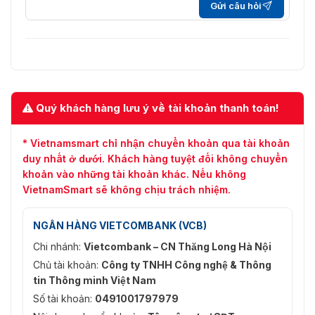
Gửi câu hỏi
Trọng lượng
≤ 0.5 kg (với eSSD, 1.1 lb.)
Quý khách hàng lưu ý về tài khoản thanh toán!
* Vietnamsmart chỉ nhận chuyển khoản qua tài khoản
duy nhất ở dưới. Khách hàng tuyệt đối không chuyển
khoản vào những tài khoản khác. Nếu không
VietnamSmart sẽ không chịu trách nhiệm.
NGÂN HÀNG VIETCOMBANK (VCB)
Chi nhánh:
Vietcombank – CN Thăng Long Hà Nội
Chủ tài khoản:
Công ty TNHH Công nghệ & Thông
tin Thông minh Việt Nam
Số tài khoản:
0491001797979