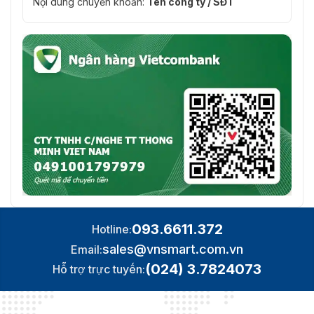
Nội dung chuyển khoản:
Tên công ty / SĐT
093.6611.372
Hotline:
sales@vnsmart.com.vn
Email:
(024) 3.7824073
Hỗ trợ trực tuyến: