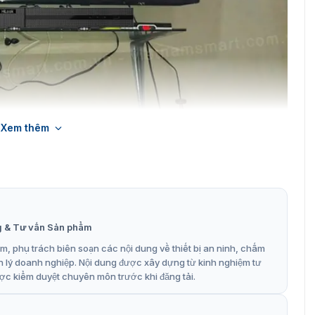
Xem thêm
hình eSSD 32 kênh HiLook DVR-232G-M2
hình DVR-232G-M2
video từ 32 kênh camera, sử dụng công nghệ nén H.265.
ầu ghi hình DVR-232G-M2 là một lựa chọn phù hợp cho các
g & Tư vấn Sản phẩm
, phụ trách biên soạn các nội dung về thiết bị an ninh, chấm
còn nổi bật với những ưu điểm đáng chú ý như:
n lý doanh nghiệp. Nội dung được xây dựng từ kinh nghiệm tư
iện dựa trên học sâu của Phát hiện chuyển động 2.0
ợc kiểm duyệt chuyên môn trước khi đăng tải.