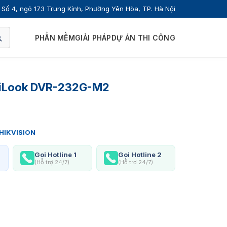
Số 4, ngõ 173 Trung Kính, Phường Yên Hòa, TP. Hà Nội
PHẦN MỀM
GIẢI PHÁP
DỰ ÁN THI CÔNG
 HiLook DVR-232G-M2
HIKVISION
Gọi Hotline 1
Gọi Hotline 2
(Hỗ trợ 24/7)
(Hỗ trợ 24/7)