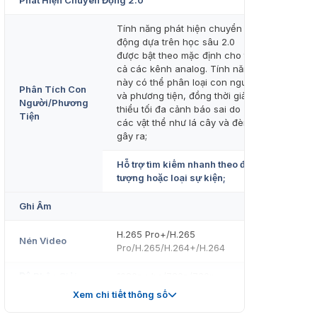
Phát Hiện Chuyển Động 2.0
Tính năng phát hiện chuyển
động dựa trên học sâu 2.0
được bật theo mặc định cho tất
cả các kênh analog. Tính năng
này có thể phân loại con người
Phân Tích Con
và phương tiện, đồng thời giảm
Người/Phương
thiểu tối đa cảnh báo sai do
Tiện
các vật thể như lá cây và đèn
gây ra;
Hỗ trợ tìm kiếm nhanh theo đối
tượng hoặc loại sự kiện;
Ghi Âm
H.265 Pro+/H.265
Nén Video
Pro/H.265/H.264+/H.264
Độ Phân Giải
1080p nhẹ/720p/720p
Mã Hóa
nhẹ/WD1/4CIF/VGA/CIF
Xem chi tiết thông số