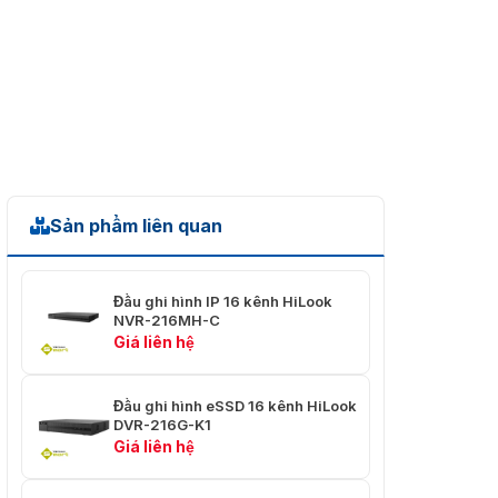
720p/WD1/4CIF/VGA/CIF@25
khung hình/giây
Tốc Độ Bit Của
32 Kb/giây đến 4 Mb/giây
Video
Luồng Kép
Không hỗ trợ
Loại Luồng
Video, Video & Âm thanh
Nén Âm Thanh
G.711u
Sản phẩm liên quan
Tốc Độ Âm
64 Kb/giây
Thanh
Đầu ghi hình IP 16 kênh HiLook
NVR-216MH-C
Video Và Âm Thanh
Giá liên hệ
2-ch (lên đến 18-ch)
Đầu ghi hình eSSD 16 kênh HiLook
Đầu Vào Video
Độ phân giải lên tới 5 MP
DVR-216G-K1
IP
Giá liên hệ
Hỗ trợ camera IP
H.265+/H.265/H.264+/H.264