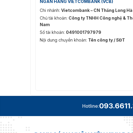
NGÂN HÀNG VIETCOMBANK (VCB)
Chi nhánh:
Vietcombank – CN Thăng Long Hà
Chủ tài khoản:
Công ty TNHH Công nghệ & Thô
Nam
Số tài khoản:
0491001797979
Nội dung chuyển khoản:
Tên công ty / SĐT
093.6611
Hotline: