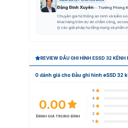
Đầu vào video HDTVI/AHD/CVI/CVBS/IP
Đặng Đình Xuyên
Trưởng Phòng K
Âm thanh qua cáp đồng trục
Chuyên gia hệ thống an ninh và kiểm soá
Đầu vào camera IP lên tới 18-ch (tối đa 5 
khai hàng trăm dự án chấm công, access 
lý các giải pháp hạ tầng mạng và phần 
Khả năng mã hóa lên tới 1080p Lite@15 kh
Tối đa. 1200 m cho tín hiệu HDTVI 720p
Vietnamsmart – phân phối chín
REVIEW ĐẦU GHI HÌNH ESSD 32 KÊNH
Vietnamsmart là đơn vị uy tín phân phối chí
thiết bị nhập chính hãng, chất lượng, bảo hành
0 đánh giá cho Đầu ghi hình eSSD 3
lắp đặt tận nơi và nhiều ưu đãi khác.
Liên hệ với chúng tôi qua 093.6611.372 để đượ
5
4
0.00
3
2
ĐÁNH GIÁ TRUNG BÌNH
1