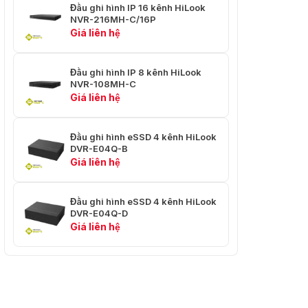
Đầu ghi hình IP 16 kênh HiLook
NVR-216MH-C/16P
32-ch
Giá liên hệ
Đầu Vào Video
Tương Tự
Giao diện BNC (1.0 Vp-p, 75
Ω), hỗ trợ kết nối coaxitron
Đầu ghi hình IP 8 kênh HiLook
NVR-108MH-C
1080p25, 1080p30, 720p25,
Đầu Vào HDTVI
Giá liên hệ
720p30
1080p25, 1080p30, 720p25,
Đầu Vào AHD
Đầu ghi hình eSSD 4 kênh HiLook
720p30
DVR-E04Q-B
Giá liên hệ
1080p25, 1080p30, 720p25,
Đầu Vào HDCVI
720p30
Đầu ghi hình eSSD 4 kênh HiLook
Đầu Vào CVBS
PAL/NTSC
DVR-E04Q-D
Giá liên hệ
1-ch, 1920 × 1080/60Hz, 1280
Đầu Ra HDMI
× 1024/60Hz, 1280 × 720/60Hz
1-ch, 1920 × 1080/60Hz, 1280
Đầu Ra VGA
× 1024/60Hz, 1280 × 720/60Hz