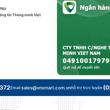
 Nội
ng tin Thông minh Việt
.372
(0
sales@vnsmart.com.vn
Email:
Hỗ trợ trực tuyến: