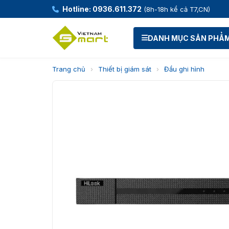
Hotline: 0936.611.372
(8h-18h kể cả T7,CN)
DANH MỤC SẢN PHẨ
Trang chủ
›
Thiết bị giám sát
›
Đầu ghi hình