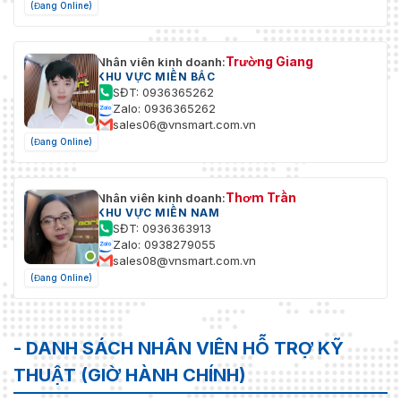
(Đang Online)
Trường Giang
Nhân viên kinh doanh:
KHU VỰC MIỀN BẮC
SĐT: 0936365262
Zalo: 0936365262
sales06@vnsmart.com.vn
(Đang Online)
Thơm Trần
Nhân viên kinh doanh:
KHU VỰC MIỀN NAM
SĐT: 0936363913
Zalo: 0938279055
sales08@vnsmart.com.vn
(Đang Online)
- DANH SÁCH NHÂN VIÊN HỖ TRỢ KỸ
THUẬT (GIỜ HÀNH CHÍNH)