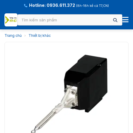
Hotline: 0936.611.372
(8h-18h kể cả T7,CN)
Trang chủ
›
Thiết bị khác