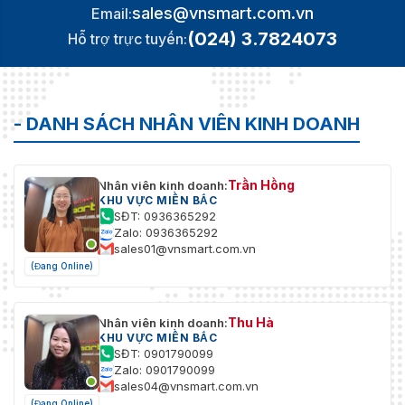
sales@vnsmart.com.vn
Email:
(024) 3.7824073
Hỗ trợ trực tuyến:
- DANH SÁCH NHÂN VIÊN KINH DOANH
Trần Hồng
Nhân viên kinh doanh:
KHU VỰC MIỀN BẮC
SĐT: 0936365292
Zalo: 0936365292
sales01@vnsmart.com.vn
(Đang Online)
Thu Hà
Nhân viên kinh doanh:
KHU VỰC MIỀN BẮC
SĐT: 0901790099
Zalo: 0901790099
sales04@vnsmart.com.vn
(Đang Online)