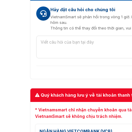
Hãy đặt câu hỏi cho chúng tôi
VietnamSmart sẽ phản hồi trong vòng 1 giờ. 
hôm sau.
Thông tin có thể thay đổi theo thời gian, vu
Quý khách hàng lưu ý về tài khoản thanh 
* Vietnamsmart chỉ nhận chuyển khoản qua tà
VietnamSmart sẽ không chịu trách nhiệm.
NGÂN HÀNG VIETCOMBANK (VCB)