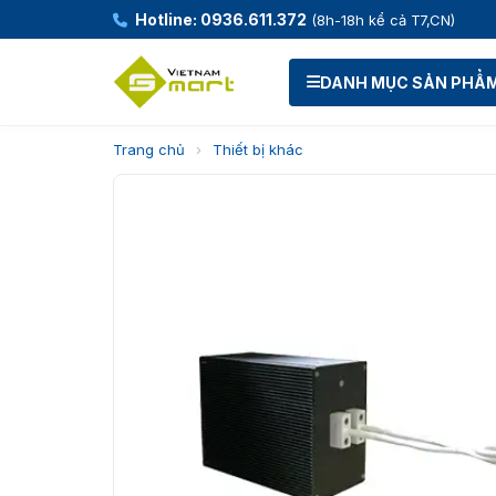
Hotline: 0936.611.372
(8h-18h kể cả T7,CN)
DANH MỤC SẢN PHẨ
Trang chủ
›
Thiết bị khác