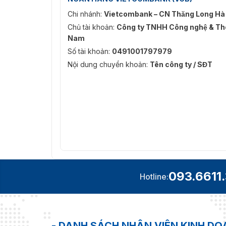
Chi nhánh:
Vietcombank – CN Thăng Long Hà
Chủ tài khoản:
Công ty TNHH Công nghệ & Thô
Nam
Số tài khoản:
0491001797979
Nội dung chuyển khoản:
Tên công ty / SĐT
093.6611
Hotline:
- DANH SÁCH NHÂN VIÊN KINH D