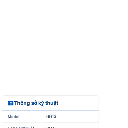
Thông số kỹ thuật
HH13
Model
HH13