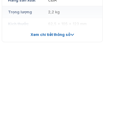
Hãng sản xuất
CEIA
Trọng lượng
2,2 kg
Kích thước
62,5 x 105 x 123 mm
Xem chi tiết thông số
Máy phát điện
PC64 / 900