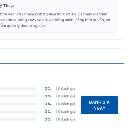
ỹ Thuật
t ra vào với 14 năm kinh nghiệm thực chiến. Đã tham gia triển
control, cổng xoay và bãi xe thông minh, đồng thời tư vấn, xử
mềm quản lý doanh nghiệp.
0%
| 0 đánh giá
0%
| 0 đánh giá
ĐÁNH GIÁ
0%
| 0 đánh giá
NGAY
0%
| 0 đánh giá
0%
| 0 đánh giá