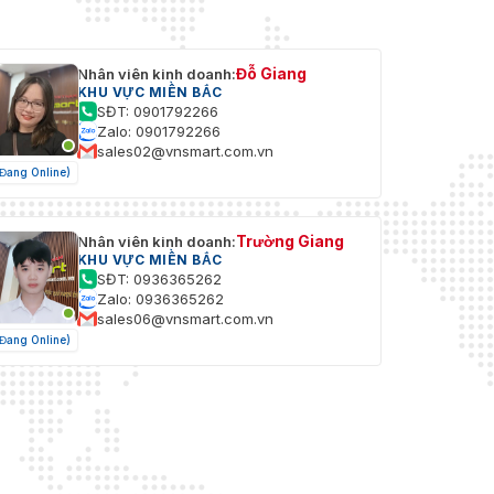
Đỗ Giang
Nhân viên kinh doanh:
KHU VỰC MIỀN BẮC
SĐT: 0901792266
Zalo: 0901792266
sales02@vnsmart.com.vn
(Đang Online)
Trường Giang
Nhân viên kinh doanh:
KHU VỰC MIỀN BẮC
SĐT: 0936365262
Zalo: 0936365262
sales06@vnsmart.com.vn
(Đang Online)