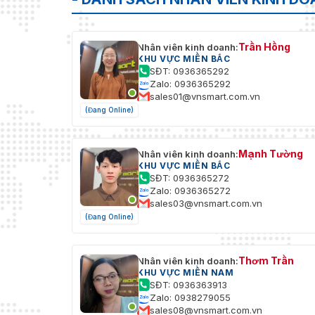
Trần Hồng
Nhân viên kinh doanh:
KHU VỰC MIỀN BẮC
SĐT: 0936365292
Zalo: 0936365292
sales01@vnsmart.com.vn
(Đang Online)
Mạnh Tường
Nhân viên kinh doanh:
KHU VỰC MIỀN BẮC
SĐT: 0936365272
Zalo: 0936365272
sales03@vnsmart.com.vn
(Đang Online)
Thơm Trần
Nhân viên kinh doanh:
KHU VỰC MIỀN NAM
SĐT: 0936363913
Zalo: 0938279055
sales08@vnsmart.com.vn