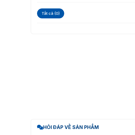
Tất cả (0)
HỎI ĐÁP VỀ SẢN PHẨM