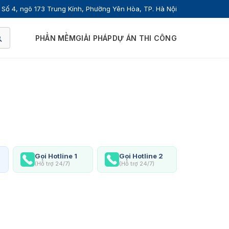
Số 4, ngõ 173 Trung Kính, Phường Yên Hòa, TP. Hà Nội
PHẦN MỀM
GIẢI PHÁP
DỰ ÁN THI CÔNG
Gọi Hotline 1
Gọi Hotline 2
(Hỗ trợ 24/7)
(Hỗ trợ 24/7)