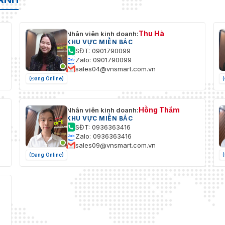
Thu Hà
Nhân viên kinh doanh:
KHU VỰC MIỀN BẮC
SĐT: 0901790099
Zalo: 0901790099
sales04@vnsmart.com.vn
(Đang Online)
Hồng Thắm
Nhân viên kinh doanh:
KHU VỰC MIỀN BẮC
SĐT: 0936363416
Zalo: 0936363416
sales09@vnsmart.com.vn
(Đang Online)