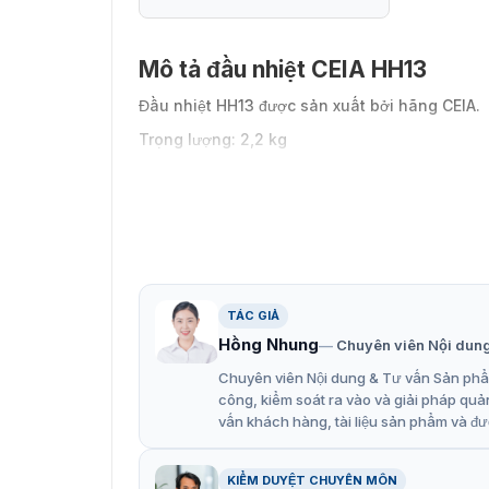
Mô tả đầu nhiệt CEIA HH13
Đầu nhiệt HH13 được sản xuất bởi hãng CEIA.
Trọng lượng: 2,2 kg
Kích thước: 62,5 x 105 x 123 mm
Máy phát điện: PC64 / 900
TÁC GIẢ
Hồng Nhung
Chuyên viên Nội dun
Chuyên viên Nội dung & Tư vấn Sản phẩm
công, kiểm soát ra vào và giải pháp quả
vấn khách hàng, tài liệu sản phẩm và đư
KIỂM DUYỆT CHUYÊN MÔN