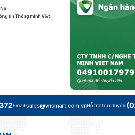
 Nội
ng tin Thông minh Việt
.372
(0
sales@vnsmart.com.vn
Email:
Hỗ trợ trực tuyến:
OANH