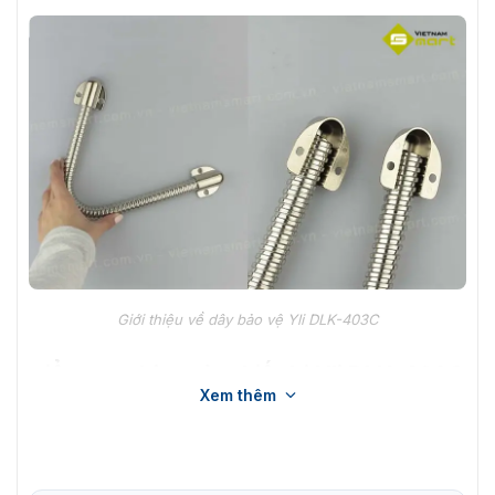
Giới thiệu về dây bảo vệ Yli DLK-403C
Điểm đặc biệt của thiết bị Yli DLK-403C
Xem thêm
Vỏ đầu bảo vệ được sơn tĩnh điện
Hình thức bắt mắt, phù hợp giấu dây
Bộ đệm cáp mỏng, bằng thép không gỉ,