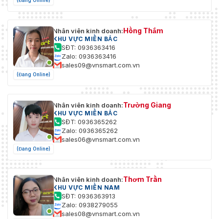
(Đang Online)
Hồng Thắm
Nhân viên kinh doanh:
KHU VỰC MIỀN BẮC
SĐT: 0936363416
Zalo: 0936363416
sales09@vnsmart.com.vn
(Đang Online)
Trường Giang
Nhân viên kinh doanh:
KHU VỰC MIỀN BẮC
SĐT: 0936365262
Zalo: 0936365262
sales06@vnsmart.com.vn
(Đang Online)
Thơm Trần
Nhân viên kinh doanh:
KHU VỰC MIỀN NAM
SĐT: 0936363913
Zalo: 0938279055
sales08@vnsmart.com.vn