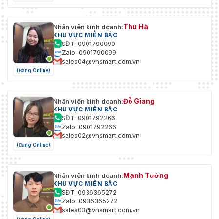
Thu Hà
Nhân viên kinh doanh:
KHU VỰC MIỀN BẮC
SĐT: 0901790099
Zalo: 0901790099
sales04@vnsmart.com.vn
(Đang Online)
Đỗ Giang
Nhân viên kinh doanh:
KHU VỰC MIỀN BẮC
SĐT: 0901792266
Zalo: 0901792266
sales02@vnsmart.com.vn
(Đang Online)
Mạnh Tường
Nhân viên kinh doanh:
KHU VỰC MIỀN BẮC
SĐT: 0936365272
Zalo: 0936365272
sales03@vnsmart.com.vn