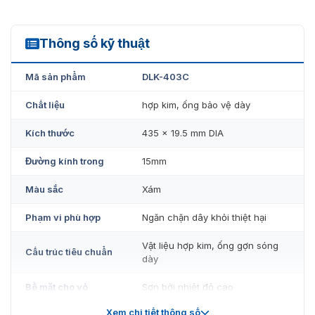
Thông số kỹ thuật
DLK-403C
Mã sản phẩm
DLK-403C
Chất liệu
hợp kim, ống bảo vệ dày
Kích thước
435 x 19.5 mm DIA
Đường kính trong
15mm
Màu sắc
Xám
Phạm vi phù hợp
Ngăn chặn dây khỏi thiệt hại
Vật liệu hợp kim, ống gợn sóng
Cấu trúc tiêu chuẩn
dày
Bề mặt cho vỏ
Sơn bởi nhiệt độ cao
Xem chi tiết thông số
Trọng lượng
0,15kg