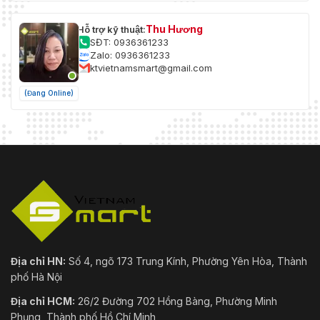
Thu Hương
Hỗ trợ kỹ thuật:
SĐT: 0936361233
Zalo: 0936361233
ktvietnamsmart@gmail.com
(Đang Online)
Địa chỉ HN:
Số 4, ngõ 173 Trung Kính, Phường Yên Hòa, Thành
phố Hà Nội
Địa chỉ HCM:
26/2 Đường 702 Hồng Bàng, Phường Minh
Phụng, Thành phố Hồ Chí Minh