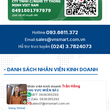
093.6611.372
Hotline:
sales@vnsmart.com.vn
Email:
(024) 3.7824073
Hỗ trợ trực tuyến:
- DANH SÁCH NHÂN VIÊN KINH DOANH
Trần Hồng
Nhân viên kinh doanh:
KHU VỰC MIỀN BẮC
SĐT: 0936365292
Zalo: 0936365292
sales01@vnsmart.com.vn
(Đang Online)