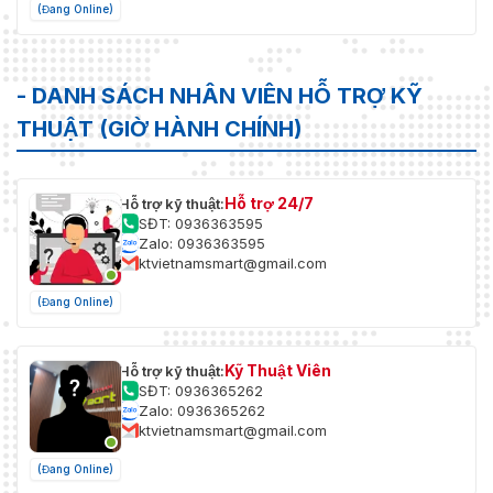
(Đang Online)
- DANH SÁCH NHÂN VIÊN HỖ TRỢ KỸ
THUẬT (GIỜ HÀNH CHÍNH)
Hỗ trợ 24/7
Hỗ trợ kỹ thuật:
SĐT: 0936363595
Zalo: 0936363595
ktvietnamsmart@gmail.com
(Đang Online)
Kỹ Thuật Viên
Hỗ trợ kỹ thuật:
SĐT: 0936365262
Zalo: 0936365262
ktvietnamsmart@gmail.com
(Đang Online)