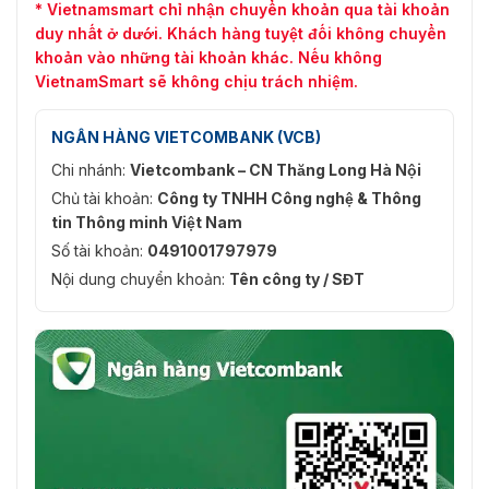
* Vietnamsmart chỉ nhận chuyển khoản qua tài khoản
duy nhất ở dưới. Khách hàng tuyệt đối không chuyển
khoản vào những tài khoản khác. Nếu không
VietnamSmart sẽ không chịu trách nhiệm.
NGÂN HÀNG VIETCOMBANK (VCB)
Chi nhánh:
Vietcombank – CN Thăng Long Hà Nội
Chủ tài khoản:
Công ty TNHH Công nghệ & Thông
tin Thông minh Việt Nam
Số tài khoản:
0491001797979
Nội dung chuyển khoản:
Tên công ty / SĐT