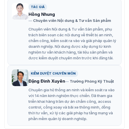
Chất liệu hợp kim, ống bảo vệ có độ dày mỏng
TÁC GIẢ
Hồng Nhung
Được giải quyết dễ dàng với sự trợ giúp của việc định
Chuyên viên Nội dung & Tư vấn Sản phẩm
tuyến dây đến cửa
Chuyên viên Nội dung & Tư vấn Sản phẩm, phụ
trách biên soạn các nội dung về thiết bị an ninh,
Địa chỉ cung cấp dây bảo vệ DLK-403C
chấm công, kiểm soát ra vào và giải pháp quản lý
doanh nghiệp. Nội dung được xây dựng từ kinh
chính hãng
nghiệm tư vấn khách hàng, tài liệu sản phẩm và
được kiểm duyệt chuyên môn trước khi đăng tải.
Để mua dây cáp bảo vệ DLK-403C chính hãng với mức
giá tốt nhất liên hệ ngay VietnamSmart. Chúng tôi là đơn
vị uy tín có hơn 10 năm làm việc trên thị trường, được
KIỂM DUYỆT CHUYÊN MÔN
nhiều khách hafngtin tưởng. Vậy nên, đến với công ty
Đặng Đình Xuyên
Trưởng Phòng Kỹ Thuật
chúng tôi bạn hoàn toàn yên tâm về chất lượng. Để đặt
hàng bạn hãy liên hệ ngày tới Hotline: 0936611372 để
Chuyên gia hệ thống an ninh và kiểm soát ra vào
được chuyên viên bên chúng tôi tư vấn.
với 14 năm kinh nghiệm thực chiến. Đã tham gia
triển khai hàng trăm dự án chấm công, access
control, cổng xoay và bãi xe thông minh, đồng
thời tư vấn, xử lý các giải pháp hạ tầng mạng và
phần mềm quản lý doanh nghiệp.