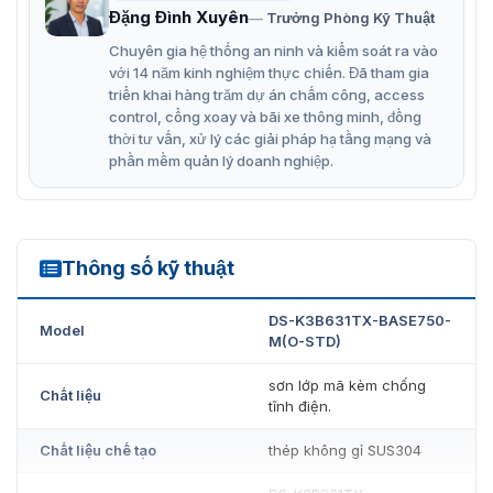
Đặng Đình Xuyên
Trưởng Phòng Kỹ Thuật
Chuyên gia hệ thống an ninh và kiểm soát ra vào
với 14 năm kinh nghiệm thực chiến. Đã tham gia
triển khai hàng trăm dự án chấm công, access
control, cổng xoay và bãi xe thông minh, đồng
thời tư vấn, xử lý các giải pháp hạ tầng mạng và
phần mềm quản lý doanh nghiệp.
Thông số kỹ thuật
DS-K3B631TX-BASE750-M(O-STD)
DS-K3B631TX-BASE750-
Model
M(O-STD)
sơn lớp mã kèm chống
Chất liệu
tĩnh điện.
Chất liệu chế tạo
thép không gỉ SUS304