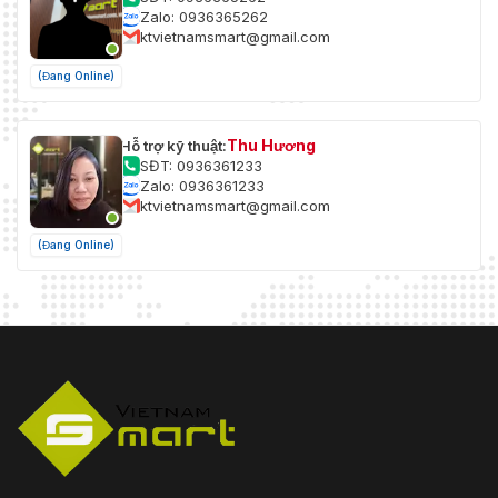
Zalo: 0936365262
ktvietnamsmart@gmail.com
(Đang Online)
Thu Hương
Hỗ trợ kỹ thuật:
SĐT: 0936361233
Zalo: 0936361233
ktvietnamsmart@gmail.com
(Đang Online)