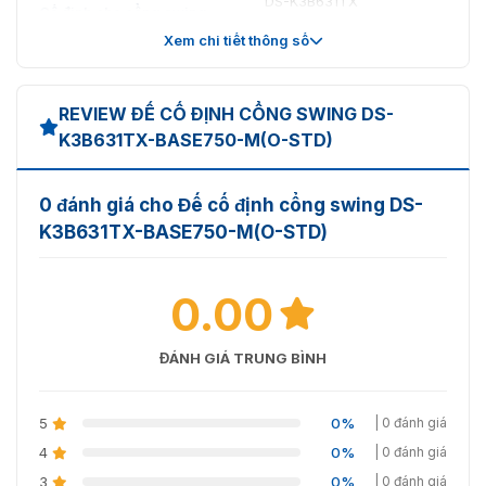
DS-K3B631TX
Cố định cho cổng swing
barrier
Xem chi tiết thông số
làn đường 750mm
REVIEW ĐẾ CỐ ĐỊNH CỔNG SWING DS-
K3B631TX-BASE750-M(O-STD)
0 đánh giá cho Đế cố định cổng swing DS-
K3B631TX-BASE750-M(O-STD)
0.00
ĐÁNH GIÁ TRUNG BÌNH
5
0%
| 0 đánh giá
4
0%
| 0 đánh giá
3
0%
| 0 đánh giá