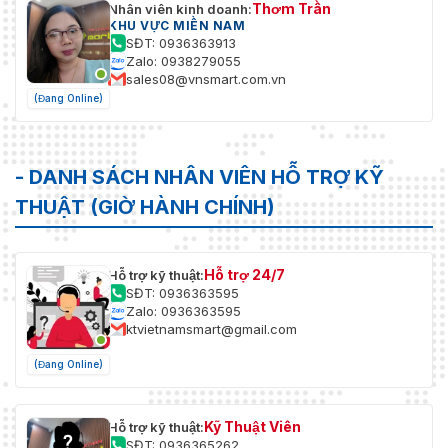
Thơm Trần
Nhân viên kinh doanh:
KHU VỰC MIỀN NAM
SĐT: 0936363913
Zalo: 0938279055
sales08@vnsmart.com.vn
(Đang Online)
- DANH SÁCH NHÂN VIÊN HỖ TRỢ KỸ
THUẬT (GIỜ HÀNH CHÍNH)
Hỗ trợ 24/7
Hỗ trợ kỹ thuật:
SĐT: 0936363595
Zalo: 0936363595
ktvietnamsmart@gmail.com
(Đang Online)
Kỹ Thuật Viên
Hỗ trợ kỹ thuật:
SĐT: 0936365262