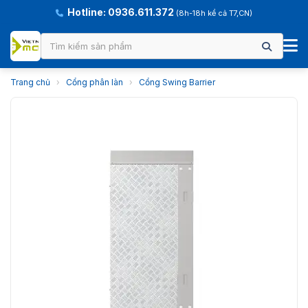
Hotline: 0936.611.372
(8h-18h kể cả T7,CN)
Trang chủ
›
Cổng phân làn
›
Cổng Swing Barrier