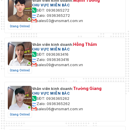
Mạnh Tường
Nhân viên kinh doanh:
KHU VỰC MIỀN BẮC
SĐT: 0936365272
Zalo: 0936365272
sales03@vnsmart.com.vn
(Đang Online)
Hồng Thắm
Nhân viên kinh doanh:
KHU VỰC MIỀN BẮC
SĐT: 0936363416
Zalo: 0936363416
sales09@vnsmart.com.vn
(Đang Online)
Trường Giang
Nhân viên kinh doanh:
KHU VỰC MIỀN BẮC
SĐT: 0936365262
Zalo: 0936365262
sales06@vnsmart.com.vn
(Đang Online)