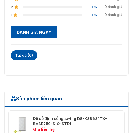
2
0%
| 0 đánh giá
1
0%
| 0 đánh giá
ĐÁNH GIÁ NGAY
Tất cả (0)
Sản phẩm liên quan
Đế cố định cổng swing DS-K3B631TX-
BASE750-S(O-STD)
Giá liên hệ