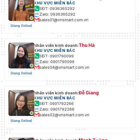
KHU VỰC MIỀN BẮC
SĐT: 0936365292
Zalo: 0936365292
sales01@vnsmart.com.vn
(Đang Online)
Thu Hà
Nhân viên kinh doanh:
KHU VỰC MIỀN BẮC
SĐT: 0901790099
Zalo: 0901790099
sales04@vnsmart.com.vn
(Đang Online)
Đỗ Giang
Nhân viên kinh doanh:
KHU VỰC MIỀN BẮC
SĐT: 0901792266
Zalo: 0901792266
sales02@vnsmart.com.vn
(Đang Online)