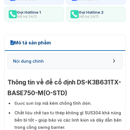
Gọi Hotline 1
Gọi Hotline 2
(Hỗ trợ 24/7)
(Hỗ trợ 24/7)
Mô tả sản phẩm
Nội dung chính
Thông tin về đế cố định DS-K3B631TX-
BASE750-M(O-STD)
Được sơn lớp mã kèm chống tĩnh điện.
Chất liệu chế tạo từ thép không gỉ SUS304 khả năng
bền bỉ tốt – giúp bảo vệ các linh kiện và dây dẫn bên
trong cổng swing barrier.