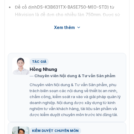
Đế cố địnhDS-K3B631TX-BASE750-M(O-STD) từ
Hikvision là đế đơn cho nhiều làn 750mm. Được sử
dụng cho các phiên bản của cổng swing barrier DS-
Xem thêm
K3B631TX.
TÁC GIẢ
Hồng Nhung
Chuyên viên Nội dung & Tư vấn Sản phẩm
Chuyên viên Nội dung & Tư vấn Sản phẩm, phụ
trách biên soạn các nội dung về thiết bị an ninh,
chấm công, kiểm soát ra vào và giải pháp quản lý
doanh nghiệp. Nội dung được xây dựng từ kinh
nghiệm tư vấn khách hàng, tài liệu sản phẩm và
được kiểm duyệt chuyên môn trước khi đăng tải.
KIỂM DUYỆT CHUYÊN MÔN