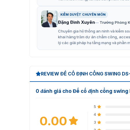
KIỂM DUYỆT CHUYÊN MÔN
Đặng Đình Xuyên
Trưởng Phòng K
Chuyên gia hệ thống an ninh và kiểm soá
khai hàng trăm dự án chấm công, access 
lý các giải pháp hạ tầng mạng và phần 
REVIEW ĐẾ CỐ ĐỊNH CỔNG SWING DS
0 đánh giá cho Đế cố định cổng swi
5
4
0.00
3