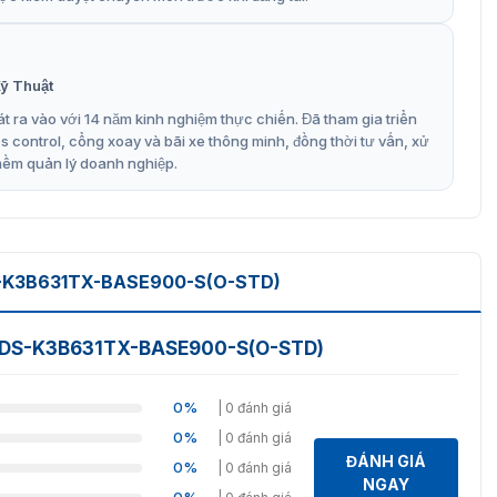
ỹ Thuật
t ra vào với 14 năm kinh nghiệm thực chiến. Đã tham gia triển
control, cổng xoay và bãi xe thông minh, đồng thời tư vấn, xử
mềm quản lý doanh nghiệp.
-K3B631TX-BASE900-S(O-STD)
ng DS-K3B631TX-BASE900-S(O-STD)
0%
| 0 đánh giá
0%
| 0 đánh giá
ĐÁNH GIÁ
0%
| 0 đánh giá
NGAY