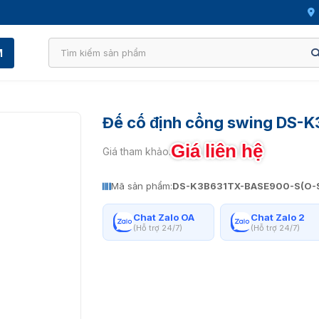
M
Đế cố định cổng swing DS
Giá liên hệ
Giá tham khảo:
Mã sản phẩm:
DS-K3B631TX-BASE900-S(O-
Chat Zalo OA
Chat Zalo 2
(Hỗ trợ 24/7)
(Hỗ trợ 24/7)