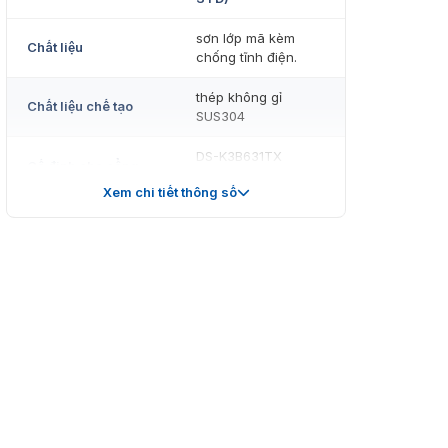
sơn lớp mã kèm
Chất liệu
chống tĩnh điện.
thép không gỉ
Chất liệu chế tạo
SUS304
DS-K3B631TX
Cố định cho cổng
swing barrier
Xem chi tiết thông số
làn đơn 900mm