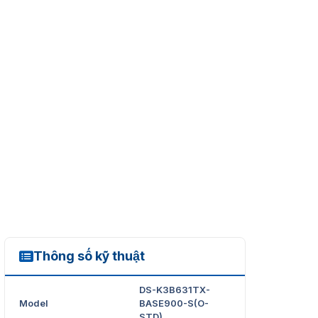
Thông số kỹ thuật
DS-K3B631TX-BASE900-S(O-STD)
DS-K3B631TX-
Model
BASE900-S(O-
STD)