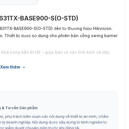
3B631TX-BASE900-S(O-STD)
B631TX-BASE900-S(O-STD) đến từ thương hiệu Hikvision.
 Thiết bị được sử dụng cho phiên bản cổng swing barrier
khả năng bền bỉ tốt – giúp bảo vệ các linh kiện và dây
Xem thêm
g & Tư vấn Sản phẩm
, phụ trách biên soạn các nội dung về thiết bị an ninh, chấm
n lý doanh nghiệp. Nội dung được xây dựng từ kinh nghiệm tư
ợc kiểm duyệt chuyên môn trước khi đăng tải.