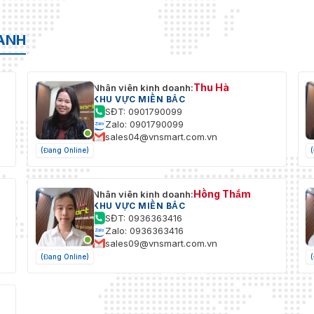
OANH
Thu Hà
Nhân viên kinh doanh:
KHU VỰC MIỀN BẮC
SĐT: 0901790099
Zalo: 0901790099
sales04@vnsmart.com.vn
(Đang Online)
Hồng Thắm
Nhân viên kinh doanh:
KHU VỰC MIỀN BẮC
SĐT: 0936363416
Zalo: 0936363416
sales09@vnsmart.com.vn
(Đang Online)