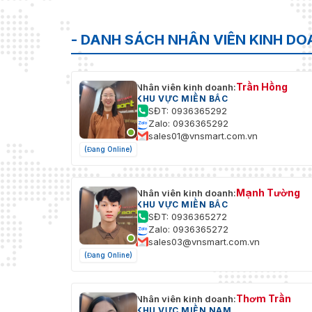
- DANH SÁCH NHÂN VIÊN KINH D
Trần Hồng
Nhân viên kinh doanh:
KHU VỰC MIỀN BẮC
SĐT: 0936365292
Zalo: 0936365292
sales01@vnsmart.com.vn
(Đang Online)
Mạnh Tường
Nhân viên kinh doanh:
KHU VỰC MIỀN BẮC
SĐT: 0936365272
Zalo: 0936365272
sales03@vnsmart.com.vn
(Đang Online)
Thơm Trần
Nhân viên kinh doanh:
KHU VỰC MIỀN NAM