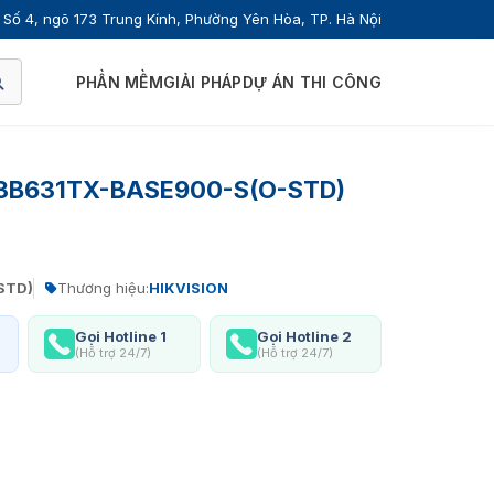
Số 4, ngõ 173 Trung Kính, Phường Yên Hòa, TP. Hà Nội
PHẦN MỀM
GIẢI PHÁP
DỰ ÁN THI CÔNG
-K3B631TX-BASE900-S(O-STD)
STD)
Thương hiệu:
HIKVISION
Gọi Hotline 1
Gọi Hotline 2
(Hỗ trợ 24/7)
(Hỗ trợ 24/7)