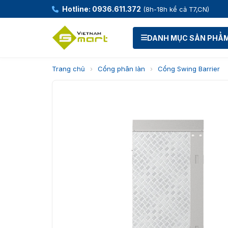
Hotline: 0936.611.372
(8h-18h kể cả T7,CN)
DANH MỤC SẢN PHẨ
Trang chủ
›
Cổng phân làn
›
Cổng Swing Barrier