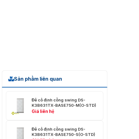
Sản phẩm liên quan
Đế cố định cổng swing DS-
K3B631TX-BASE750-M(O-STD)
Giá liên hệ
Đế cố định cổng swing DS-
K3B631TX-BASE750-S(O-STD)