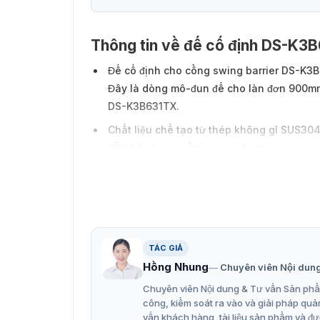
Thông tin về đế cố định DS-K
Đế cố định cho cổng swing barrier DS-K3
Đây là dòng mô-đun đế cho làn đơn 900mm.
DS-K3B631TX.
Chất liệu chế tạo từ thép không gỉ SUS304 
dẫn bên trong cổng swing barrier.
Được sơn lớp mã kèm chống tĩnh điện.
TÁC GIẢ
Hồng Nhung
Chuyên viên Nội dun
Chuyên viên Nội dung & Tư vấn Sản phẩm
công, kiểm soát ra vào và giải pháp quả
vấn khách hàng, tài liệu sản phẩm và đư