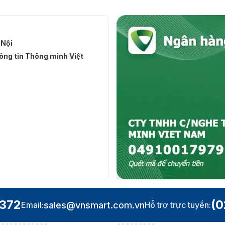
 Nội
ng tin Thông minh Việt
.372
(0
sales@vnsmart.com.vn
Email:
Hỗ trợ trực tuyến: