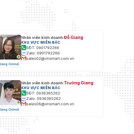
Đỗ Giang
Nhân viên kinh doanh:
KHU VỰC MIỀN BẮC
SĐT: 0901792266
Zalo: 0901792266
sales02@vnsmart.com.vn
(Đang Online)
Trường Giang
Nhân viên kinh doanh:
KHU VỰC MIỀN BẮC
SĐT: 0936365262
Zalo: 0936365262
sales06@vnsmart.com.vn
(Đang Online)