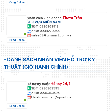
(Đang Online)
Thơm Trần
Nhân viên kinh doanh:
KHU VỰC MIỀN NAM
SĐT: 0936363913
Zalo: 0938279055
sales08@vnsmart.com.vn
(Đang Online)
- DANH SÁCH NHÂN VIÊN HỖ TRỢ KỸ
THUẬT (GIỜ HÀNH CHÍNH)
Hỗ trợ 24/7
Hỗ trợ kỹ thuật:
SĐT: 0936363595
Zalo: 0936363595
ktvietnamsmart@gmail.com
(Đang Online)