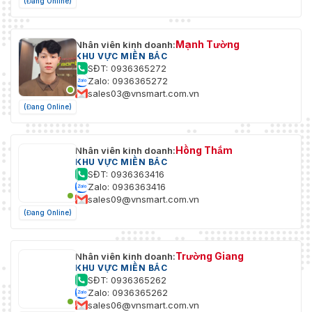
(Đang Online)
Mạnh Tường
Nhân viên kinh doanh:
KHU VỰC MIỀN BẮC
SĐT: 0936365272
Zalo: 0936365272
sales03@vnsmart.com.vn
(Đang Online)
Hồng Thắm
Nhân viên kinh doanh:
KHU VỰC MIỀN BẮC
SĐT: 0936363416
Zalo: 0936363416
sales09@vnsmart.com.vn
(Đang Online)
Trường Giang
Nhân viên kinh doanh:
KHU VỰC MIỀN BẮC
SĐT: 0936365262
Zalo: 0936365262
sales06@vnsmart.com.vn