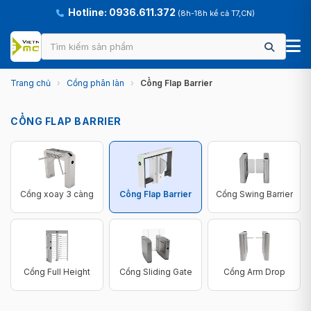
Hotline: 0936.611.372
(8h-18h kể cả T7,CN)
Trang chủ
›
Cổng phân làn
›
Cổng Flap Barrier
CỔNG FLAP BARRIER
Cổng xoay 3 càng
Cổng Flap Barrier
Cổng Swing Barrier
Cổng Full Height
Cổng Sliding Gate
Cổng Arm Drop