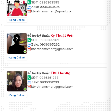
SĐT: 0936363595
Zalo: 0936363595
ktvietnamsmart@gmail.com
(Đang Online)
Kỹ Thuật Viên
Hỗ trợ kỹ thuật:
SĐT: 0936365262
Zalo: 0936365262
ktvietnamsmart@gmail.com
(Đang Online)
Thu Hương
Hỗ trợ kỹ thuật:
SĐT: 0936361233
Zalo: 0936361233
ktvietnamsmart@gmail.com
(Đang Online)