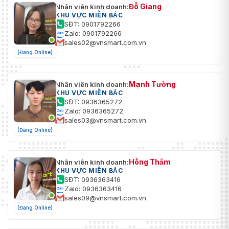
Đỗ Giang
Nhân viên kinh doanh:
KHU VỰC MIỀN BẮC
SĐT: 0901792266
Zalo: 0901792266
sales02@vnsmart.com.vn
(Đang Online)
Mạnh Tường
Nhân viên kinh doanh:
KHU VỰC MIỀN BẮC
SĐT: 0936365272
Zalo: 0936365272
sales03@vnsmart.com.vn
(Đang Online)
Hồng Thắm
Nhân viên kinh doanh:
KHU VỰC MIỀN BẮC
SĐT: 0936363416
Zalo: 0936363416
sales09@vnsmart.com.vn
(Đang Online)