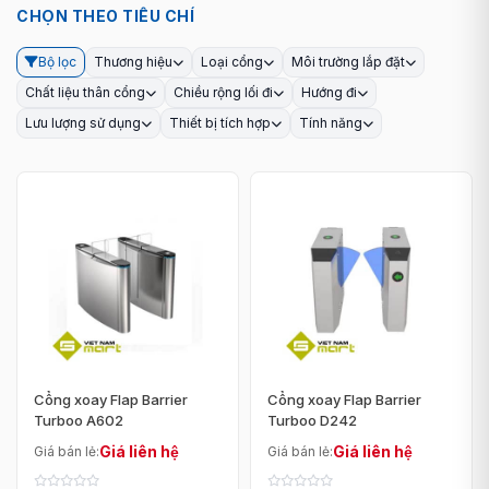
CHỌN THEO TIÊU CHÍ
Bộ lọc
Thương hiệu
Loại cổng
Môi trường lắp đặt
Chất liệu thân cổng
Chiều rộng lối đi
Hướng đi
Lưu lượng sử dụng
Thiết bị tích hợp
Tính năng
Cổng xoay Flap Barrier
Cổng xoay Flap Barrier
Turboo A602
Turboo D242
Giá liên hệ
Giá liên hệ
Giá bán lẻ:
Giá bán lẻ: