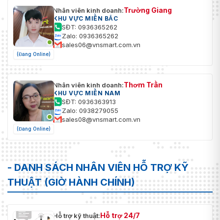
Trường Giang
Nhân viên kinh doanh:
KHU VỰC MIỀN BẮC
SĐT: 0936365262
Zalo: 0936365262
sales06@vnsmart.com.vn
(Đang Online)
Thơm Trần
Nhân viên kinh doanh:
KHU VỰC MIỀN NAM
SĐT: 0936363913
Zalo: 0938279055
sales08@vnsmart.com.vn
(Đang Online)
- DANH SÁCH NHÂN VIÊN HỖ TRỢ KỸ
THUẬT (GIỜ HÀNH CHÍNH)
Hỗ trợ 24/7
Hỗ trợ kỹ thuật: