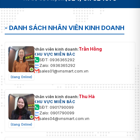
- DANH SÁCH NHÂN VIÊN KINH DOANH
Trần Hồng
Nhân viên kinh doanh:
KHU VỰC MIỀN BẮC
SĐT: 0936365292
Zalo: 0936365292
sales01@vnsmart.com.vn
(Đang Online)
Thu Hà
Nhân viên kinh doanh:
KHU VỰC MIỀN BẮC
SĐT: 0901790099
Zalo: 0901790099
sales04@vnsmart.com.vn
(Đang Online)