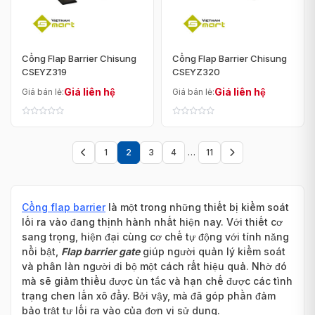
Cổng Flap Barrier Chisung
Cổng Flap Barrier Chisung
CSEYZ319
CSEYZ320
Giá liên hệ
Giá liên hệ
Giá bán lẻ:
Giá bán lẻ:
1
2
3
4
…
11
Trang
Trang
trước
sau
Cổng flap barrier
là một trong những thiết bị kiểm soát
lối ra vào đang thịnh hành nhất hiện nay. Với thiết cơ
sang trọng, hiện đại cùng cơ chế tự động với tính năng
nổi bật,
Flap barrier gate
giúp người quản lý kiểm soát
và phân làn người đi bộ một cách rất hiệu quả. Nhờ đó
mà sẽ giảm thiểu được ùn tắc và hạn chế được các tình
trạng chen lấn xô đẩy. Bởi vậy, mà đã góp phần đảm
bảo trật tự lối ra vào của đơn vị sử dụng.