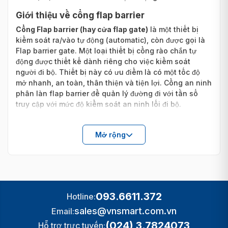
Giới thiệu về cổng flap barrier
Cổng Flap barrier (hay cửa flap gate)
là một thiết bị
kiểm soát ra/vào tự động (automatic), còn được gọi là
Flap barrier gate. Một loại thiết bị cổng rào chắn tự
động được thiết kế dành riêng cho việc kiểm soát
người đi bộ. Thiết bị này có ưu điểm là có một tốc độ
mở nhanh, an toàn, thân thiện và tiện lợi. Cổng an ninh
phân làn flap barrier để quản lý đường đi với tần số
truy cập với mức độ kiểm soát an ninh lối đi bộ.
Mở rộng
093.6611.372
Hotline:
sales@vnsmart.com.vn
Email:
(024) 3.7824073
Hỗ trợ trực tuyến: