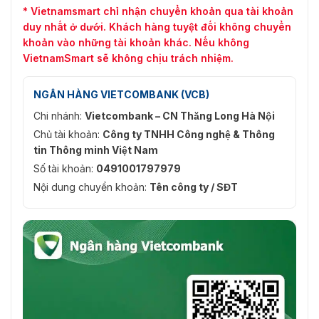
* Vietnamsmart chỉ nhận chuyển khoản qua tài khoản
duy nhất ở dưới. Khách hàng tuyệt đối không chuyển
khoản vào những tài khoản khác. Nếu không
VietnamSmart sẽ không chịu trách nhiệm.
NGÂN HÀNG VIETCOMBANK (VCB)
Chi nhánh:
Vietcombank – CN Thăng Long Hà Nội
Chủ tài khoản:
Công ty TNHH Công nghệ & Thông
tin Thông minh Việt Nam
Số tài khoản:
0491001797979
Nội dung chuyển khoản:
Tên công ty / SĐT