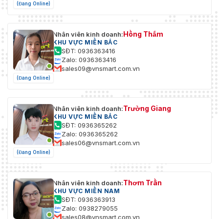
(Đang Online)
Hồng Thắm
Nhân viên kinh doanh:
KHU VỰC MIỀN BẮC
SĐT: 0936363416
Zalo: 0936363416
sales09@vnsmart.com.vn
(Đang Online)
Trường Giang
Nhân viên kinh doanh:
KHU VỰC MIỀN BẮC
SĐT: 0936365262
Zalo: 0936365262
sales06@vnsmart.com.vn
(Đang Online)
Thơm Trần
Nhân viên kinh doanh:
KHU VỰC MIỀN NAM
SĐT: 0936363913
Zalo: 0938279055
sales08@vnsmart.com.vn