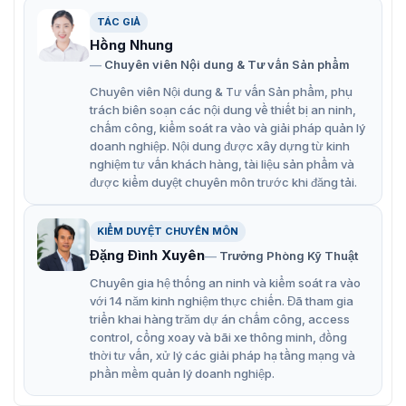
Giá đỡ camera Hikvision DS-1661ZJ
TÁC GIẢ
Hồng Nhung
Giá treo camera Hikvision DS-1661ZJ
Chuyên viên Nội dung & Tư vấn Sản phẩm
Chuyên viên Nội dung & Tư vấn Sản phẩm, phụ
có tính năng gì?
trách biên soạn các nội dung về thiết bị an ninh,
chấm công, kiểm soát ra vào và giải pháp quản lý
Hikvision DS-1661ZJ là lựa chọn hoàn hảo cho những ai
doanh nghiệp. Nội dung được xây dựng từ kinh
đang tìm kiếm giải pháp lắp đặt camera an ninh hiệu
nghiệm tư vấn khách hàng, tài liệu sản phẩm và
quả, an toàn và thẩm mỹ.
được kiểm duyệt chuyên môn trước khi đăng tải.
Nhỏ gọn, tinh tế, màu trắng trang nhã, phù hợp với
nhiều không gian nội thất.
KIỂM DUYỆT CHUYÊN MÔN
Chất liệu kim loại chắc chắn, chống gỉ sét, chịu tải
Đặng Đình Xuyên
Trưởng Phòng Kỹ Thuật
trọng lớn, đảm bảo an toàn cho camera trong mọi
Chuyên gia hệ thống an ninh và kiểm soát ra vào
điều kiện môi trường.
với 14 năm kinh nghiệm thực chiến. Đã tham gia
triển khai hàng trăm dự án chấm công, access
Có thể điều chỉnh góc độ xoay, nghiêng linh hoạt,
control, cổng xoay và bãi xe thông minh, đồng
giúp bạn dễ dàng hướng camera đến vị trí mong
thời tư vấn, xử lý các giải pháp hạ tầng mạng và
muốn.
phần mềm quản lý doanh nghiệp.
Phù hợp với nhiều loại camera dome Hikvision và