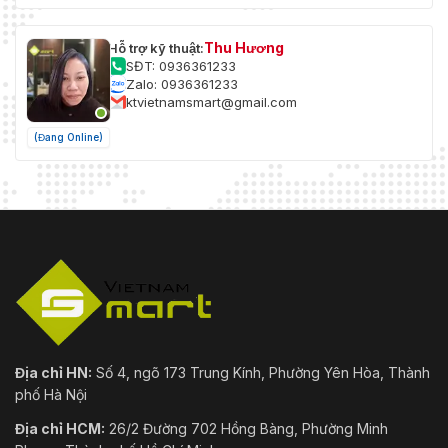
Thu Hương
Hỗ trợ kỹ thuật:
SĐT: 0936361233
Zalo: 0936361233
ktvietnamsmart@gmail.com
(Đang Online)
Địa chỉ HN:
Số 4, ngõ 173 Trung Kính, Phường Yên Hòa, Thành
phố Hà Nội
Địa chỉ HCM:
26/2 Đường 702 Hồng Bàng, Phường Minh