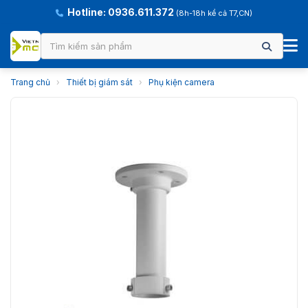
Hotline: 0936.611.372
(8h-18h kể cả T7,CN)
Trang chủ
›
Thiết bị giám sát
›
Phụ kiện camera