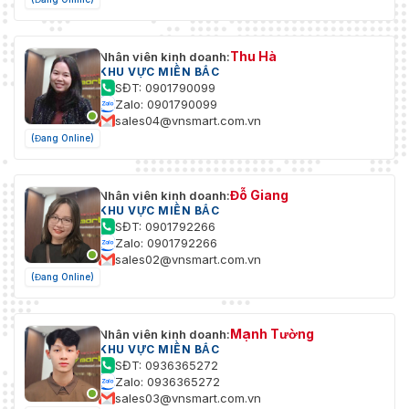
Thu Hà
Nhân viên kinh doanh:
KHU VỰC MIỀN BẮC
SĐT: 0901790099
Zalo: 0901790099
sales04@vnsmart.com.vn
(Đang Online)
Đỗ Giang
Nhân viên kinh doanh:
KHU VỰC MIỀN BẮC
SĐT: 0901792266
Zalo: 0901792266
sales02@vnsmart.com.vn
(Đang Online)
Mạnh Tường
Nhân viên kinh doanh:
KHU VỰC MIỀN BẮC
SĐT: 0936365272
Zalo: 0936365272
sales03@vnsmart.com.vn