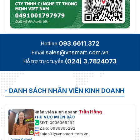
093.6611.372
Hotline:
sales@vnsmart.com.vn
Email:
(024) 3.7824073
Hỗ trợ trực tuyến:
- DANH SÁCH NHÂN VIÊN KINH DOANH
Trần Hồng
Nhân viên kinh doanh:
KHU VỰC MIỀN BẮC
SĐT: 0936365292
Zalo: 0936365292
sales01@vnsmart.com.vn
(Đang Online)