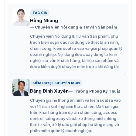
giá đỡ để bàn.
TÁC GIẢ
Kết nối dây điện: Tham khảo hướng dẫn kèm theo để
Hồng Nhung
kết nối dây điện đúng cách.
Chuyên viên Nội dung & Tư vấn Sản phẩm
Sau khi kết nối dây, hãy dẫn dây qua cổng ra ở phía
Chuyên viên Nội dung & Tư vấn Sản phẩm, phụ
sau hoặc dưới đáy của giá đỡ để đảm bảo gọn gàng.
trách biên soạn các nội dung về thiết bị an ninh,
chấm công, kiểm soát ra vào và giải pháp quản lý
Lắp đặt tay cầm VTH: Đặt tay cầm VTH theo khe ở
doanh nghiệp. Nội dung được xây dựng từ kinh
phía trên của giá đỡ kim loại và lắp đặt vào giá đỡ.
nghiệm tư vấn khách hàng, tài liệu sản phẩm và
được kiểm duyệt chuyên môn trước khi đăng tải.
KIỂM DUYỆT CHUYÊN MÔN
Đặng Đình Xuyên
Trưởng Phòng Kỹ Thuật
Chuyên gia hệ thống an ninh và kiểm soát ra vào
với 14 năm kinh nghiệm thực chiến. Đã tham gia
triển khai hàng trăm dự án chấm công, access
control, cổng xoay và bãi xe thông minh, đồng
thời tư vấn, xử lý các giải pháp hạ tầng mạng và
phần mềm quản lý doanh nghiệp.