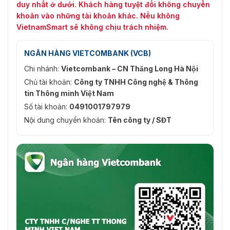
duy nhất ở dưới. Khách hàng tuyệt đối không chuyển
khoản vào những tài khoản khác. Nếu không
VietnamSmart sẽ không chịu trách nhiệm.
NGÂN HÀNG VIETCOMBANK (VCB)
Chi nhánh:
Vietcombank – CN Thăng Long Hà Nội
Chủ tài khoản:
Công ty TNHH Công nghệ & Thông
tin Thông minh Việt Nam
Số tài khoản:
0491001797979
Nội dung chuyển khoản:
Tên công ty / SĐT