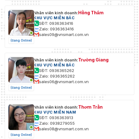
Hồng Thắm
Nhân viên kinh doanh:
KHU VỰC MIỀN BẮC
SĐT: 0936363416
Zalo: 0936363416
sales09@vnsmart.com.vn
(Đang Online)
Trường Giang
Nhân viên kinh doanh:
KHU VỰC MIỀN BẮC
SĐT: 0936365262
Zalo: 0936365262
sales06@vnsmart.com.vn
(Đang Online)
Thơm Trần
Nhân viên kinh doanh:
KHU VỰC MIỀN NAM
SĐT: 0936363913
Zalo: 0938279055
sales08@vnsmart.com.vn
(Đang Online)