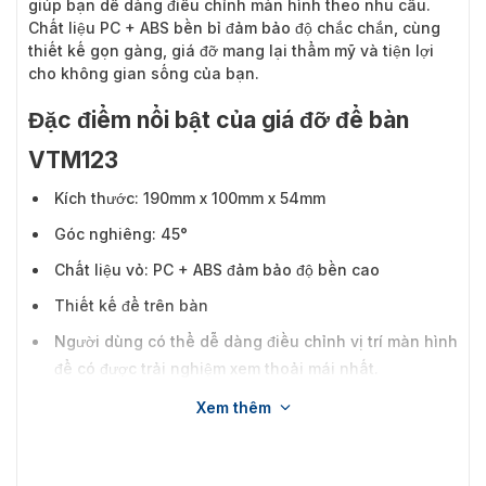
giúp bạn dễ dàng điều chỉnh màn hình theo nhu cầu.
Chất liệu PC + ABS bền bỉ đảm bảo độ chắc chắn, cùng
thiết kế gọn gàng, giá đỡ mang lại thẩm mỹ và tiện lợi
cho không gian sống của bạn.
Đặc điểm nổi bật của giá đỡ để bàn
VTM123
Kích thước: 190mm x 100mm x 54mm
Góc nghiêng: 45°
Chất liệu vỏ: PC + ABS đảm bảo độ bền cao
Thiết kế để trên bàn
Người dùng có thể dễ dàng điều chỉnh vị trí màn hình
để có được trải nghiệm xem thoải mái nhất.
Xem thêm
Hướng dẫn lắp đặt:
Gắn Bracket : Sử dụng hai vít M3×6 đầu bằng, siết
chặt giá đỡ kim loại vào hai đai ốc ở phía trên của