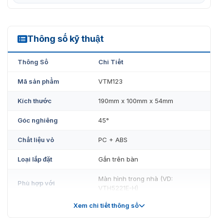
Thông số kỹ thuật
VTM123
Thông Số
Chi Tiết
Mã sản phẩm
VTM123
Kích thước
190mm x 100mm x 54mm
Góc nghiêng
45°
Chất liệu vỏ
PC + ABS
Loại lắp đặt
Gắn trên bàn
Màn hình trong nhà (VD:
Phù hợp với
VTH5221E-H)
Xem chi tiết thông số
Trọng lượng
1.1 kg (2.43 lb)