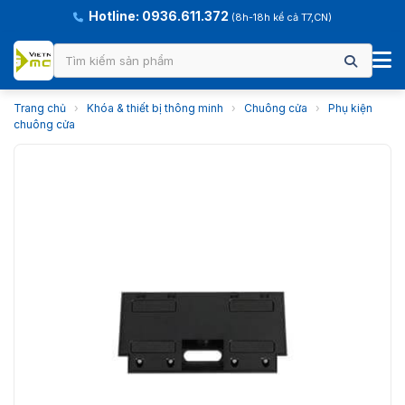
Hotline: 0936.611.372
(8h-18h kể cả T7,CN)
Trang chủ
›
Khóa & thiết bị thông minh
›
Chuông cửa
›
Phụ kiện
chuông cửa