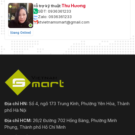
Thu Hương
Hỗ trợ kỹ thuật:
SĐT: 0936361233
Zalo: 0936361233
ktvietnamsmart@gmail.com
(Đang Online)
Địa chỉ HN:
Số 4, ngõ 173 Trung Kính, Phường Yên Hòa, Thành
phố Hà Nội
Địa chỉ HCM:
26/2 Đường 702 Hồng Bàng, Phường Minh
Phụng, Thành phố Hồ Chí Minh