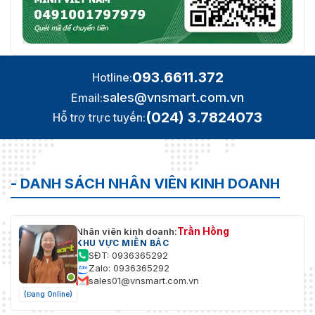
093.6611.372
Hotline:
sales@vnsmart.com.vn
Email:
(024) 3.7824073
Hỗ trợ trực tuyến:
- DANH SÁCH NHÂN VIÊN KINH DOANH
Trần Hồng
Nhân viên kinh doanh:
KHU VỰC MIỀN BẮC
SĐT: 0936365292
Zalo: 0936365292
sales01@vnsmart.com.vn
(Đang Online)