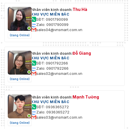
Thu Hà
Nhân viên kinh doanh:
KHU VỰC MIỀN BẮC
SĐT: 0901790099
Zalo: 0901790099
sales04@vnsmart.com.vn
(Đang Online)
Đỗ Giang
Nhân viên kinh doanh:
KHU VỰC MIỀN BẮC
SĐT: 0901792266
Zalo: 0901792266
sales02@vnsmart.com.vn
(Đang Online)
Mạnh Tường
Nhân viên kinh doanh:
KHU VỰC MIỀN BẮC
SĐT: 0936365272
Zalo: 0936365272
sales03@vnsmart.com.vn
(Đang Online)