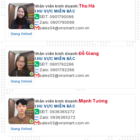
Thu Hà
Nhân viên kinh doanh:
KHU VỰC MIỀN BẮC
SĐT: 0901790099
Zalo: 0901790099
sales04@vnsmart.com.vn
(Đang Online)
Đỗ Giang
Nhân viên kinh doanh:
KHU VỰC MIỀN BẮC
SĐT: 0901792266
Zalo: 0901792266
sales02@vnsmart.com.vn
(Đang Online)
Mạnh Tường
Nhân viên kinh doanh:
KHU VỰC MIỀN BẮC
SĐT: 0936365272
Zalo: 0936365272
sales03@vnsmart.com.vn
(Đang Online)