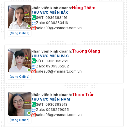
Hồng Thắm
Nhân viên kinh doanh:
KHU VỰC MIỀN BẮC
SĐT: 0936363416
Zalo: 0936363416
sales09@vnsmart.com.vn
(Đang Online)
Trường Giang
Nhân viên kinh doanh:
KHU VỰC MIỀN BẮC
SĐT: 0936365262
Zalo: 0936365262
sales06@vnsmart.com.vn
(Đang Online)
Thơm Trần
Nhân viên kinh doanh:
KHU VỰC MIỀN NAM
SĐT: 0936363913
Zalo: 0938279055
sales08@vnsmart.com.vn
(Đang Online)