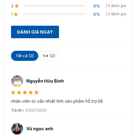
2
0%
| 0 đánh giá
ninh. Liên hệ với chúng tôi để nhận ngay ưu đãi và các
dịch vụ liên quan đến sản phẩm một cách tốt nhất qua:
1
0%
| 0 đánh giá
Công ty VietnamSmart, số 4, ngõ 173 Trung Kính,
Yên Hòa, Cầu Giấy, Hà Nội
ĐÁNH GIÁ NGAY
MST: 0102710129
Điện thoại: (024) 3.7824073 – 093.6611.372
Tất cả (2)
5★ (2)
Email: sales@vnsmart.com.vn
Nguyễn Hữu Bình
nhân viên tư vấn nhiệt tình sản phẩm hỗ trợ tốt
Trả lời
•
03/07/2022
Vũ ngọc anh