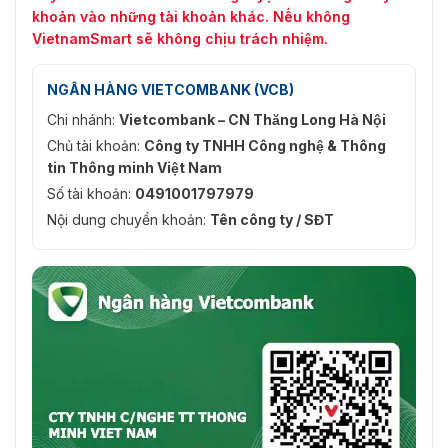
khoản vào những tài khoản khác. Nếu không
VietnamSmart sẽ không chịu trách nhiệm.
NGÂN HÀNG VIETCOMBANK (VCB)
Chi nhánh:
Vietcombank – CN Thăng Long Hà Nội
Chủ tài khoản:
Công ty TNHH Công nghệ & Thông
tin Thông minh Việt Nam
Số tài khoản:
0491001797979
Nội dung chuyển khoản:
Tên công ty / SĐT