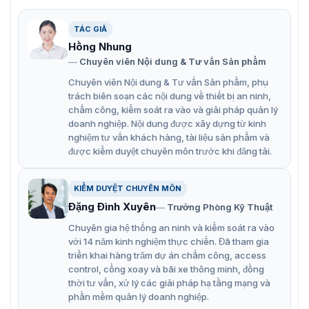
TÁC GIẢ
Hồng Nhung
Giá đỡ máy chấm công DS-KAB6-BASE
Chuyên viên Nội dung & Tư vấn Sản phẩm
Phụ kiện giá đỡ máy chấm công
là sản phẩm hỗ trợ cố
Chuyên viên Nội dung & Tư vấn Sản phẩm, phụ
định các sản phẩm máy chấm công hoặc là các phụ kiện
trách biên soạn các nội dung về thiết bị an ninh,
để phát huy tối đa cho các tính năng của model máy
chấm công, kiểm soát ra vào và giải pháp quản lý
doanh nghiệp. Nội dung được xây dựng từ kinh
chấm công Đây Hơn thế nữa nó có thể giúp cho sản
nghiệm tư vấn khách hàng, tài liệu sản phẩm và
phẩm máy chấm công luôn được giữ ở trạng thái cố định.
được kiểm duyệt chuyên môn trước khi đăng tải.
Giữ cho máy chấm công được hoạt động ổn định không
bị xê dịch hay mất phương hướng.
KIỂM DUYỆT CHUYÊN MÔN
Nét đặc trưng của sản phẩm DS-KAB6-
Đặng Đình Xuyên
Trưởng Phòng Kỹ Thuật
BASE
Chuyên gia hệ thống an ninh và kiểm soát ra vào
với 14 năm kinh nghiệm thực chiến. Đã tham gia
Giá đỡ DS-KAB6-BASE được thiết kế tối giản, phù hợp với
triển khai hàng trăm dự án chấm công, access
các phần cứng, giúp cho việc cố định máy chấm công
control, cổng xoay và bãi xe thông minh, đồng
trở nên chắc chắn hơn. Từ đó tạo sự ổn định, máy chấm
thời tư vấn, xử lý các giải pháp hạ tầng mạng và
công có thể phát huy tối đa tính năng mà máy có.
phần mềm quản lý doanh nghiệp.