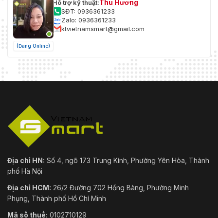
Thu Hương
Hỗ trợ kỹ thuật:
SĐT: 0936361233
Zalo: 0936361233
ktvietnamsmart@gmail.com
(Đang Online)
Địa chỉ HN:
Số 4, ngõ 173 Trung Kính, Phường Yên Hòa, Thành
phố Hà Nội
Địa chỉ HCM:
26/2 Đường 702 Hồng Bàng, Phường Minh
Phụng, Thành phố Hồ Chí Minh
Mã số thuế:
0102710129