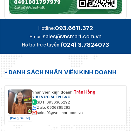
093.6611.372
Hotline:
sales@vnsmart.com.vn
Email:
(024) 3.7824073
Hỗ trợ trực tuyến:
- DANH SÁCH NHÂN VIÊN KINH DOANH
Trần Hồng
Nhân viên kinh doanh:
KHU VỰC MIỀN BẮC
SĐT: 0936365292
Zalo: 0936365292
sales01@vnsmart.com.vn
(Đang Online)