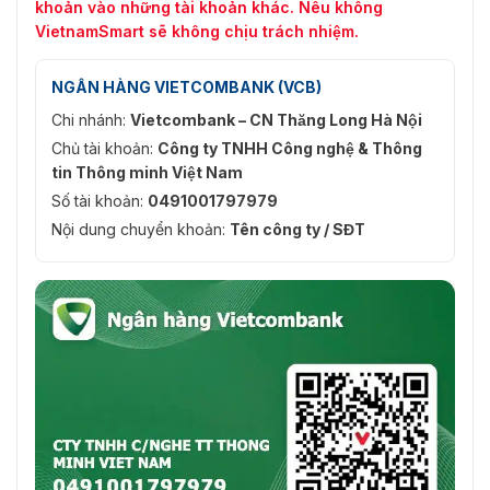
khoản vào những tài khoản khác. Nếu không
VietnamSmart sẽ không chịu trách nhiệm.
NGÂN HÀNG VIETCOMBANK (VCB)
Chi nhánh:
Vietcombank – CN Thăng Long Hà Nội
Chủ tài khoản:
Công ty TNHH Công nghệ & Thông
tin Thông minh Việt Nam
Số tài khoản:
0491001797979
Nội dung chuyển khoản:
Tên công ty / SĐT