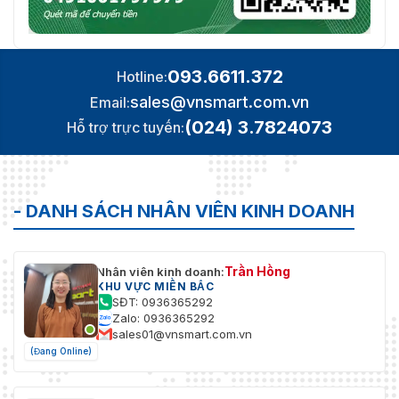
093.6611.372
Hotline:
sales@vnsmart.com.vn
Email:
(024) 3.7824073
Hỗ trợ trực tuyến:
- DANH SÁCH NHÂN VIÊN KINH DOANH
Trần Hồng
Nhân viên kinh doanh:
KHU VỰC MIỀN BẮC
SĐT: 0936365292
Zalo: 0936365292
sales01@vnsmart.com.vn
(Đang Online)