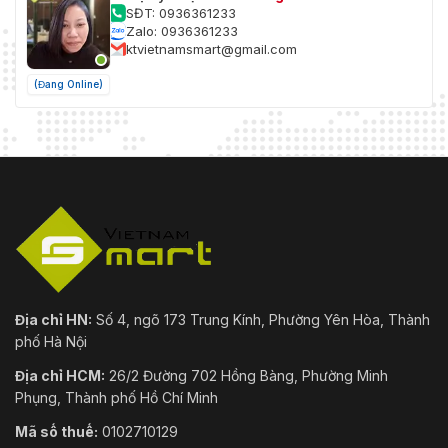
SĐT: 0936361233
Zalo: 0936361233
ktvietnamsmart@gmail.com
(Đang Online)
Địa chỉ HN:
Số 4, ngõ 173 Trung Kính, Phường Yên Hòa, Thành
phố Hà Nội
Địa chỉ HCM:
26/2 Đường 702 Hồng Bàng, Phường Minh
Phụng, Thành phố Hồ Chí Minh
Mã số thuế:
0102710129