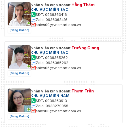
Hồng Thắm
Nhân viên kinh doanh:
KHU VỰC MIỀN BẮC
SĐT: 0936363416
Zalo: 0936363416
sales09@vnsmart.com.vn
(Đang Online)
Trường Giang
Nhân viên kinh doanh:
KHU VỰC MIỀN BẮC
SĐT: 0936365262
Zalo: 0936365262
sales06@vnsmart.com.vn
(Đang Online)
Thơm Trần
Nhân viên kinh doanh:
KHU VỰC MIỀN NAM
SĐT: 0936363913
Zalo: 0938279055
sales08@vnsmart.com.vn
(Đang Online)