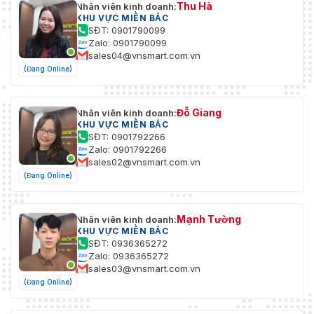
Thu Hà
Nhân viên kinh doanh:
KHU VỰC MIỀN BẮC
SĐT: 0901790099
Zalo: 0901790099
sales04@vnsmart.com.vn
(Đang Online)
Đỗ Giang
Nhân viên kinh doanh:
KHU VỰC MIỀN BẮC
SĐT: 0901792266
Zalo: 0901792266
sales02@vnsmart.com.vn
(Đang Online)
Mạnh Tường
Nhân viên kinh doanh:
KHU VỰC MIỀN BẮC
SĐT: 0936365272
Zalo: 0936365272
sales03@vnsmart.com.vn
(Đang Online)