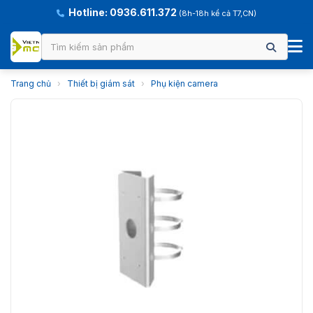
Hotline: 0936.611.372
(8h-18h kể cả T7,CN)
Trang chủ
›
Thiết bị giám sát
›
Phụ kiện camera