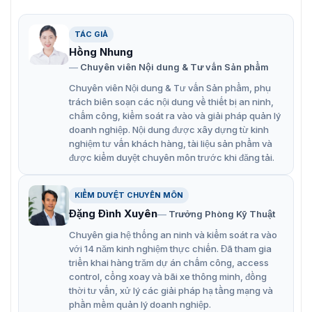
Giá gắn camera cột dọc Hikvision DS-1275ZJ-P1
Đặc điểm nổi bật giá gắn camera
TÁC GIẢ
Hồng Nhung
Hikvision DS-1275ZJ-P1
Chuyên viên Nội dung & Tư vấn Sản phẩm
Hikvision DS-1275ZJ-P1 đảm bảo sự ổn định và độ tin
Chuyên viên Nội dung & Tư vấn Sản phẩm, phụ
cậy cao trong việc lắp đặt camera trên các cột dọc bởi
trách biên soạn các nội dung về thiết bị an ninh,
những tính năng nổi bật:
chấm công, kiểm soát ra vào và giải pháp quản lý
doanh nghiệp. Nội dung được xây dựng từ kinh
Làm từ vật liệu kim loại chắc chắn và bền vững, đảm
nghiệm tư vấn khách hàng, tài liệu sản phẩm và
bảo sự ổn định và độ bền cao khi sử dụng trong môi
được kiểm duyệt chuyên môn trước khi đăng tải.
trường ngoài trời.
Thiết kế thông minh cho phép điều chỉnh góc
KIỂM DUYỆT CHUYÊN MÔN
nghiêng và hướng nhìn của camera một cách dễ
Đặng Đình Xuyên
Trưởng Phòng Kỹ Thuật
dàng.
Chuyên gia hệ thống an ninh và kiểm soát ra vào
với 14 năm kinh nghiệm thực chiến. Đã tham gia
Lắp đặt camera nhanh chóng và thuận tiện trên các
triển khai hàng trăm dự án chấm công, access
cột dọc, giảm thiểu thời gian và công sức lắp đặt.
control, cổng xoay và bãi xe thông minh, đồng
thời tư vấn, xử lý các giải pháp hạ tầng mạng và
Thiết kế hiện đại và tinh tế, góp phần tăng tính thẩm
phần mềm quản lý doanh nghiệp.
mỹ cho hệ thống camera an ninh.