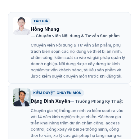
TÁC GIẢ
Hồng Nhung
Chuyên viên Nội dung & Tư vấn Sản phẩm
Chuyên viên Nội dung & Tư vấn Sản phẩm, phụ
Giá treo tường Hikvision DS-1705ZJ-DM35-Y3(OS)
trách biên soạn các nội dung về thiết bị an ninh,
chấm công, kiểm soát ra vào và giải pháp quản lý
doanh nghiệp. Nội dung được xây dựng từ kinh
Thiết kế bền bỉ và chống ăn mòn
nghiệm tư vấn khách hàng, tài liệu sản phẩm và
Giá treo tường DS-1705ZJ-DM35-Y3(OS) được làm từ
được kiểm duyệt chuyên môn trước khi đăng tải.
thép không gỉ với lớp phủ chống ăn mòn, giúp bảo vệ
sản phẩm khỏi các yếu tố gây hại từ môi trường như độ
KIỂM DUYỆT CHUYÊN MÔN
ẩm, nước và hóa chất. Với màu xám bạc, sản phẩm
Đặng Đình Xuyên
Trưởng Phòng Kỹ Thuật
không chỉ mang đến vẻ ngoài hiện đại mà còn giúp tăng
cường khả năng chống oxy hóa, đảm bảo độ bền và
Chuyên gia hệ thống an ninh và kiểm soát ra vào
thẩm mỹ trong suốt quá trình sử dụng.
với 14 năm kinh nghiệm thực chiến. Đã tham gia
triển khai hàng trăm dự án chấm công, access
Tính ứng dụng cao
control, cổng xoay và bãi xe thông minh, đồng
thời tư vấn, xử lý các giải pháp hạ tầng mạng và
Sản phẩm này thích hợp cho cả lắp đặt trong nhà và