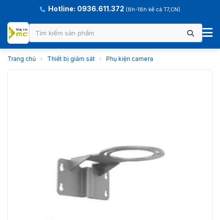
Hotline: 0936.611.372
(8h-18h kể cả T7,CN)
Trang chủ
›
Thiết bị giám sát
›
Phụ kiện camera