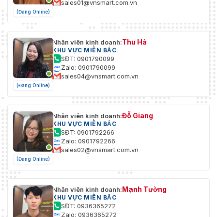
sales01@vnsmart.com.vn
(Đang Online)
Thu Hà
Nhân viên kinh doanh:
KHU VỰC MIỀN BẮC
SĐT: 0901790099
Zalo: 0901790099
sales04@vnsmart.com.vn
(Đang Online)
Đỗ Giang
Nhân viên kinh doanh:
KHU VỰC MIỀN BẮC
SĐT: 0901792266
Zalo: 0901792266
sales02@vnsmart.com.vn
(Đang Online)
Mạnh Tường
Nhân viên kinh doanh:
KHU VỰC MIỀN BẮC
SĐT: 0936365272
Zalo: 0936365272