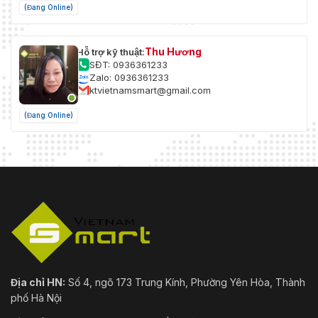
(Đang Online)
Thu Hương
Hỗ trợ kỹ thuật:
SĐT: 0936361233
Zalo: 0936361233
ktvietnamsmart@gmail.com
(Đang Online)
Địa chỉ HN:
Số 4, ngõ 173 Trung Kính, Phường Yên Hòa, Thành
phố Hà Nội