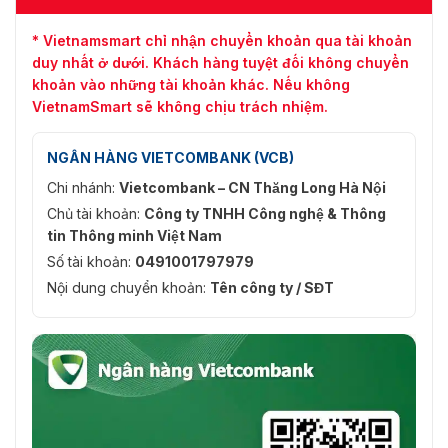
* Vietnamsmart chỉ nhận chuyển khoản qua tài khoản
duy nhất ở dưới. Khách hàng tuyệt đối không chuyển
khoản vào những tài khoản khác. Nếu không
VietnamSmart sẽ không chịu trách nhiệm.
NGÂN HÀNG VIETCOMBANK (VCB)
Chi nhánh:
Vietcombank – CN Thăng Long Hà Nội
Chủ tài khoản:
Công ty TNHH Công nghệ & Thông
tin Thông minh Việt Nam
Số tài khoản:
0491001797979
Nội dung chuyển khoản:
Tên công ty / SĐT