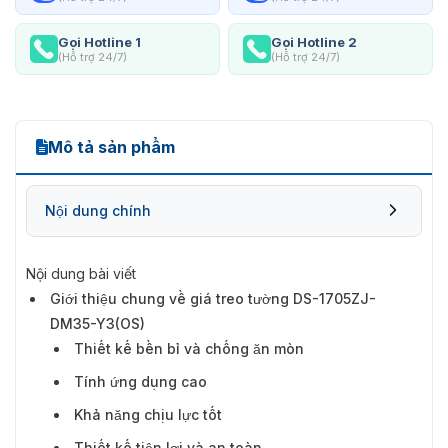
Gọi Hotline 1
Gọi Hotline 2
(Hỗ trợ 24/7)
(Hỗ trợ 24/7)
Mô tả sản phẩm
Nội dung chính
Nội dung bài viết
Giới thiệu chung về giá treo tường DS-1705ZJ-
DM35-Y3(OS)
Thiết kế bền bỉ và chống ăn mòn
Tính ứng dụng cao
Khả năng chịu lực tốt
Thiết kế tiện lợi và an toàn