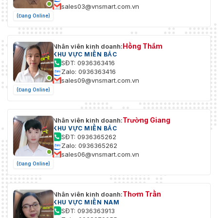
sales03@vnsmart.com.vn
(Đang Online)
Hồng Thắm
Nhân viên kinh doanh:
KHU VỰC MIỀN BẮC
SĐT: 0936363416
Zalo: 0936363416
sales09@vnsmart.com.vn
(Đang Online)
Trường Giang
Nhân viên kinh doanh:
KHU VỰC MIỀN BẮC
SĐT: 0936365262
Zalo: 0936365262
sales06@vnsmart.com.vn
(Đang Online)
Thơm Trần
Nhân viên kinh doanh:
KHU VỰC MIỀN NAM
SĐT: 0936363913