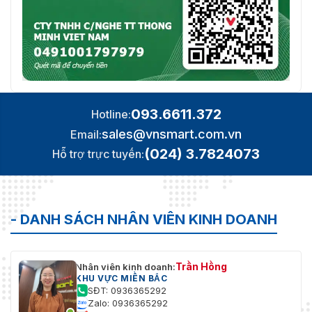
093.6611.372
Hotline:
sales@vnsmart.com.vn
Email:
(024) 3.7824073
Hỗ trợ trực tuyến:
- DANH SÁCH NHÂN VIÊN KINH DOANH
Trần Hồng
Nhân viên kinh doanh:
KHU VỰC MIỀN BẮC
SĐT: 0936365292
Zalo: 0936365292