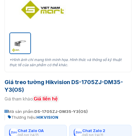
*Hình ảnh chỉ mang tính minh họa. Hình thức và thông số kỹ thuật
thực tế của sản phẩm có thể khác.
Giá treo tường Hikvision DS-1705ZJ-DM35-
Y3(OS)
Giá liên hệ
Giá tham khảo:
Mã sản phẩm:
DS-1705ZJ-DM35-Y3(OS)
Thương hiệu:
HIKVISION
Chat Zalo OA
Chat Zalo 2
(Hỗ trợ 24/7)
(Hỗ trợ 24/7)