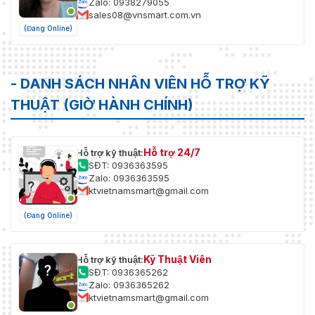
Zalo: 0938279055
sales08@vnsmart.com.vn
(Đang Online)
- DANH SÁCH NHÂN VIÊN HỖ TRỢ KỸ
THUẬT (GIỜ HÀNH CHÍNH)
Hỗ trợ 24/7
Hỗ trợ kỹ thuật:
SĐT: 0936363595
Zalo: 0936363595
ktvietnamsmart@gmail.com
(Đang Online)
Kỹ Thuật Viên
Hỗ trợ kỹ thuật:
SĐT: 0936365262
Zalo: 0936365262
ktvietnamsmart@gmail.com