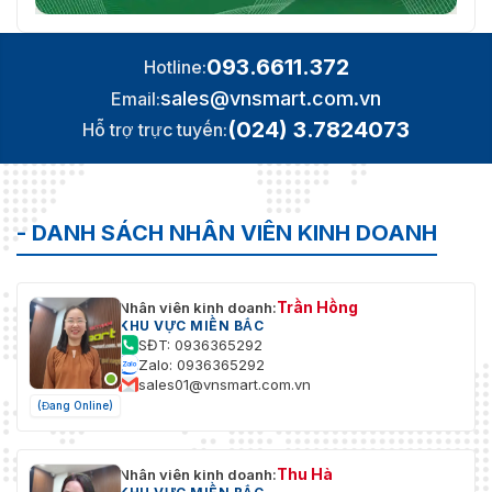
093.6611.372
Hotline:
sales@vnsmart.com.vn
Email:
(024) 3.7824073
Hỗ trợ trực tuyến:
- DANH SÁCH NHÂN VIÊN KINH DOANH
Trần Hồng
Nhân viên kinh doanh:
KHU VỰC MIỀN BẮC
SĐT: 0936365292
Zalo: 0936365292
sales01@vnsmart.com.vn
(Đang Online)
Thu Hà
Nhân viên kinh doanh: