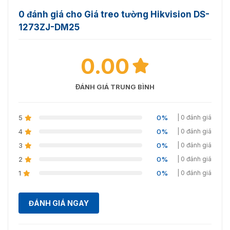
Chính vì thế, khi mua sản phẩm này bên chúng tôi bạn
không cần phải lo về chất lượng cũng như hoàn toàn
0 đánh giá cho Giá treo tường Hikvision DS-
yên tâm về giá cả.
1273ZJ-DM25
Để đặt hàng bạn hãy liên hệ ngày tới Hotline:
0936611372 để được chuyên viên bên chúng tôi tư vấn.
0.00
Với đội ngũ nhân viên CSKH chuyên nghiệp, chúng tôi
sẽ tư vấn và bạn có thể sở hữu thiết bị với mức giá hấp
dẫn nhất.
ĐÁNH GIÁ TRUNG BÌNH
5
0%
| 0 đánh giá
4
0%
| 0 đánh giá
3
0%
| 0 đánh giá
2
0%
| 0 đánh giá
1
0%
| 0 đánh giá
ĐÁNH GIÁ NGAY