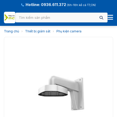
Hotline: 0936.611.372
(8h-18h kể cả T7,CN)
Trang chủ
›
Thiết bị giám sát
›
Phụ kiện camera