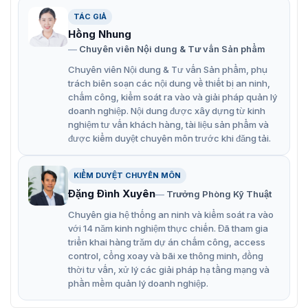
TÁC GIẢ
Hồng Nhung
Giá treo tường Hikvision DS-1273ZJ-DM25
Chuyên viên Nội dung & Tư vấn Sản phẩm
Chuyên viên Nội dung & Tư vấn Sản phẩm, phụ
Thiết kế tiện lợi của giá treo tường
trách biên soạn các nội dung về thiết bị an ninh,
chấm công, kiểm soát ra vào và giải pháp quản lý
Hikvision DS-1273ZJ-DM25
doanh nghiệp. Nội dung được xây dựng từ kinh
Với thiết kế nắp để đi dây thuận tiện, giúp việc lắp đặt và
nghiệm tư vấn khách hàng, tài liệu sản phẩm và
bảo trì trở nên đơn giản hơn bao giờ hết. Sản phẩm có
được kiểm duyệt chuyên môn trước khi đăng tải.
cân nặng 870g, đảm bảo sự ổn định và an toàn khi lắp
đặt trên tường.
KIỂM DUYỆT CHUYÊN MÔN
Thông số kỹ thuật chi tiết:
Đặng Đình Xuyên
Trưởng Phòng Kỹ Thuật
Vẻ bề ngoài: Hikvision Trắng
Chuyên gia hệ thống an ninh và kiểm soát ra vào
với 14 năm kinh nghiệm thực chiến. Đã tham gia
Vật liệu: Hợp kim nhôm
triển khai hàng trăm dự án chấm công, access
control, cổng xoay và bãi xe thông minh, đồng
Kích thước: 231.4×183.5×164mm
thời tư vấn, xử lý các giải pháp hạ tầng mạng và
phần mềm quản lý doanh nghiệp.
Lợi ích và ứng dụng của giá treo tường