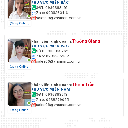
KHU VỰC MIỀN BẮC
SĐT: 0936363416
Zalo: 0936363416
sales09@vnsmart.com.vn
(Đang Online)
Trường Giang
Nhân viên kinh doanh:
KHU VỰC MIỀN BẮC
SĐT: 0936365262
Zalo: 0936365262
sales06@vnsmart.com.vn
(Đang Online)
Thơm Trần
Nhân viên kinh doanh:
KHU VỰC MIỀN NAM
SĐT: 0936363913
Zalo: 0938279055
sales08@vnsmart.com.vn
(Đang Online)