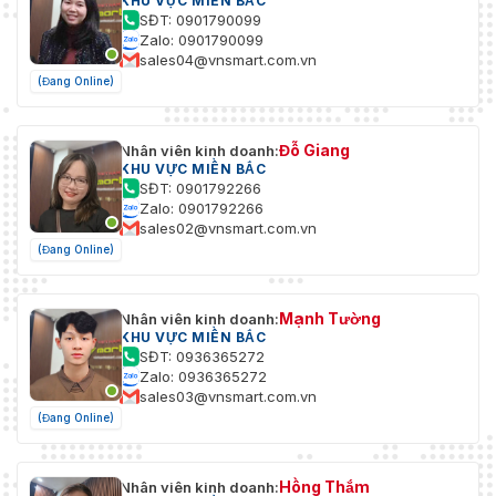
KHU VỰC MIỀN BẮC
SĐT: 0901790099
Zalo: 0901790099
sales04@vnsmart.com.vn
(Đang Online)
Đỗ Giang
Nhân viên kinh doanh:
KHU VỰC MIỀN BẮC
SĐT: 0901792266
Zalo: 0901792266
sales02@vnsmart.com.vn
(Đang Online)
Mạnh Tường
Nhân viên kinh doanh:
KHU VỰC MIỀN BẮC
SĐT: 0936365272
Zalo: 0936365272
sales03@vnsmart.com.vn
(Đang Online)
Hồng Thắm
Nhân viên kinh doanh: