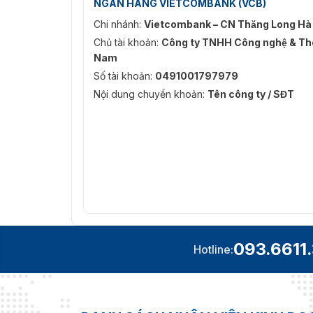
NGÂN HÀNG VIETCOMBANK (VCB)
Chi nhánh:
Vietcombank – CN Thăng Long Hà
Chủ tài khoản:
Công ty TNHH Công nghệ & Thô
Nam
Số tài khoản:
0491001797979
Nội dung chuyển khoản:
Tên công ty / SĐT
093.6611
Hotline: