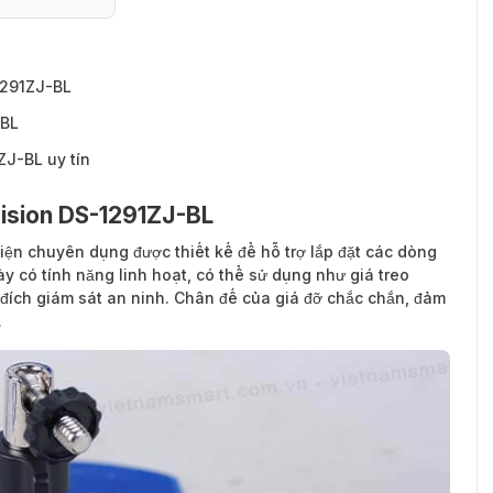
1291ZJ-BL
-BL
ZJ-BL uy tín
vision DS-1291ZJ-BL
iện chuyên dụng được thiết kế để hỗ trợ lắp đặt các dòng
y có tính năng linh hoạt, có thể sử dụng như giá treo
đích giám sát an ninh. Chân đế của giá đỡ chắc chắn, đảm
.