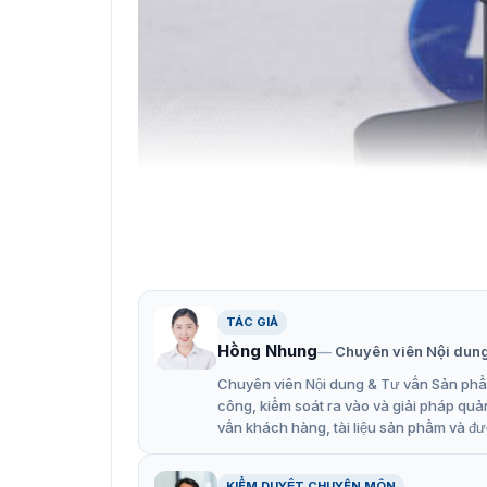
TÁC GIẢ
Hồng Nhung
Chuyên viên Nội dun
Giá treo cho came
Chuyên viên Nội dung & Tư vấn Sản phẩm
Các đặc điểm chính của giá đỡ
công, kiểm soát ra vào và giải pháp quả
vấn khách hàng, tài liệu sản phẩm và đư
Hikvision DS-1291ZJ-BL được làm từ nhựa cao
gian dài. Với màu đen sang trọng và kiểu dán
KIỂM DUYỆT CHUYÊN MÔN