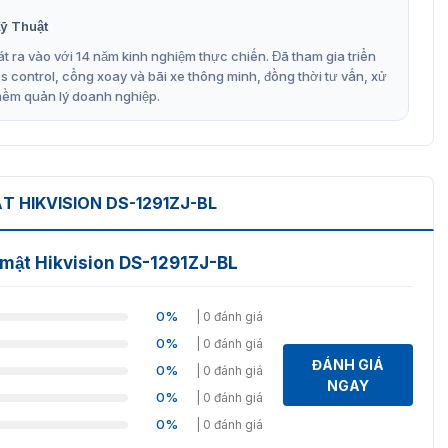
ưới đây là các đặc điểm chính của model này:.
ỹ Thuật
t ra vào với 14 năm kinh nghiệm thực chiến. Đã tham gia triển
control, cổng xoay và bãi xe thông minh, đồng thời tư vấn, xử
mềm quản lý doanh nghiệp.
.
hiều loại camera.
T HIKVISION DS-1291ZJ-BL
hà), giá đỡ trên bàn.
on DS-1291ZJ-BL uy tín
í mật Hikvision DS-1291ZJ-BL
on, chuyên phân phối và lắp đặt các thiết bị an ninh trên
ỡ cho camera DS-1291ZJ-BL chính hãng với giá cả cạnh
0%
| 0 đánh giá
 thắc mắc miễn phí qua hotline 093.6611.372. Hãy liên hệ
0%
| 0 đánh giá
 nhận báo giá sớm nhất!
ĐÁNH GIÁ
0%
| 0 đánh giá
NGAY
0%
| 0 đánh giá
0%
| 0 đánh giá