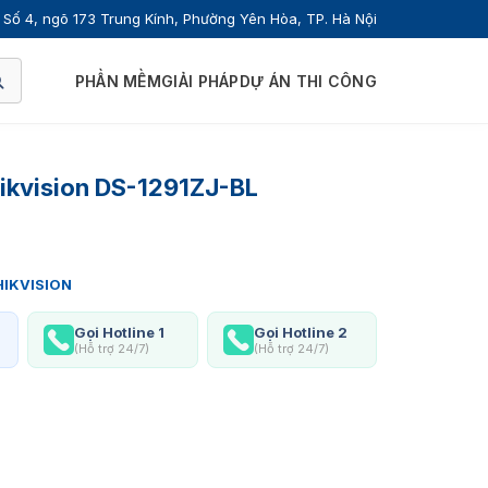
Số 4, ngõ 173 Trung Kính, Phường Yên Hòa, TP. Hà Nội
PHẦN MỀM
GIẢI PHÁP
DỰ ÁN THI CÔNG
Hikvision DS-1291ZJ-BL
HIKVISION
Gọi Hotline 1
Gọi Hotline 2
(Hỗ trợ 24/7)
(Hỗ trợ 24/7)