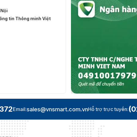
 Nội
ng tin Thông minh Việt
.372
(0
sales@vnsmart.com.vn
Email:
Hỗ trợ trực tuyến: