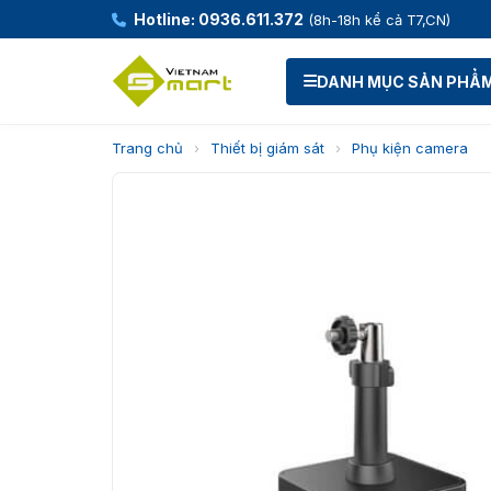
Hotline: 0936.611.372
(8h-18h kể cả T7,CN)
DANH MỤC SẢN PHẨ
Trang chủ
›
Thiết bị giám sát
›
Phụ kiện camera