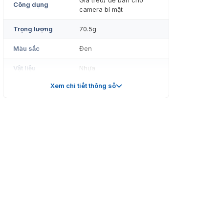
Giá treo/ để bàn cho
Công dụng
camera bí mật
Trọng lượng
70.5g
Màu sắc
Đen
Vật liệu
Nhựa
Xem chi tiết thông số
Kích thước
87x73x73mm