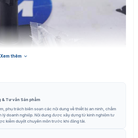
Xem thêm
g & Tư vấn Sản phẩm
ra bí mật Hikvision DS-1291ZJ-BL
, phụ trách biên soạn các nội dung về thiết bị an ninh, chấm
 DS-1291ZJ-BL
n lý doanh nghiệp. Nội dung được xây dựng từ kinh nghiệm tư
ợc kiểm duyệt chuyên môn trước khi đăng tải.
 cấp, độ bền cao và đảm bảo hoạt động ổn định trong thời
g nhỏ gọn, giá treo phù hợp với mọi không gian và không