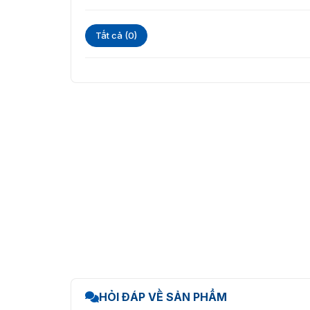
Tất cả (0)
HỎI ĐÁP VỀ SẢN PHẨM